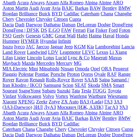
Abarth
Acura
Aiways
Aixam
Alfa Romeo
Alpina
Alpine
ARO
Aston Martin
Audi
Avatr
Avia
BAIC
Barkas
BAW
Bentley
BMW
Bogdan
Brilliance
Buick
BYD
Cadillac
Caterham
Chana
Changhe
Chery
Chevrolet
Chrysler
Citroen
Cupra
Dacia
Dadi
Daewoo
Daihatsu
Datsun
DeLorean
Dodge
DongFeng
DongFeng | DFSK
DS
E.GO
FAW
Ferrari
Fiat
Fisker
Ford
Foton
FSO
Geely
Genesis
GMC
Great Wall
Hafei
Haima
Haval
Honda
Hummer
HYMER
Hyundai
Infiniti
Isuzu
Iveco
JAC
Jaecoo
Jaguar
Jeep
KGM
Kia
Lamborghini
Lancia
Land Rover
Landwind
LDV
Leapmotor
LEVC
Lexus
Li Xiang
Lifan
Ligier
Lincoln
Lotus
Lucid
Lync & Co
Maserati
Maxus
Maybach
Mazda
Mercedes
Mercury
MG
MIA Electric
Mini
Mitsubishi
Nissan
Omoda
Opel
ORA
Peugeot
Piaggio
Polestar
Pontiac
Porsche
Proton
Qoros
Qvale
RAF
Range
Rover
Ravon
Renault
Rolls-Royce
Rover
SAAB
Saipa
Samand /
Iran Khodro / IKCO
Samsung
Scion
SEAT
Skoda
SMA
Smart
Soueast
SsangYong
Subaru
Suzuki
Tata
Tesla
TOGG
Toyota
Vinfast
Volkswagen
Volvo
Vortex
Wanfeng
Wartburg
Wiesmann
Xiaomi
XPENG
Zeekr
Zotye
ZX Auto
ВАЗ (Lada)
ГАЗ
ЗАЗ
(ЗАЗ-Daewoo)
ЗИЛ
ЛуАЗ
Москвич [ИЖ, АЗЛК]
ТагАЗ
УАЗ
Abarth
Acura
Aiways
Aixam
Alfa Romeo
Alpina
Alpine
ARO
Aston Martin
Audi
Avatr
Avia
BAIC
Barkas
BAW
Bentley
BMW
Bogdan
Brilliance
Buick
BYD
Cadillac
Caterham
Chana
Changhe
Chery
Chevrolet
Chrysler
Citroen
Cupra
Dacia
Dadi
Daewoo
Daihatsu
Datsun
DeLorean
Dodge
DongFeng