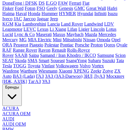
DongFeng | DFSK
DS
E.GO
FAW
Ferrari
Fiat
Fisker
Ford
Foton
FSO
Geely
Genesis
GMC
Great Wall
Hafei
Haima
Haval
Honda
Hummer
HYMER
Hyundai
Infiniti
Isuzu
Iveco
JAC
Jaecoo
Jaguar
Jeep
KGM
Kia
Lamborghini
Lancia
Land Rover
Landwind
LDV
Leapmotor
LEVC
Lexus
Li Xiang
Lifan
Ligier
Lincoln
Lotus
Lucid
Lync & Co
Maserati
Maxus
Maybach
Mazda
Mercedes
Mercury
MG
MIA Electric
Mini
Mitsubishi
Nissan
Omoda
Opel
ORA
Peugeot
Piaggio
Polestar
Pontiac
Porsche
Proton
Qoros
Qvale
RAF
Range Rover
Ravon
Renault
Rolls-Royce
Rover
SAAB
Saipa
Samand / Iran Khodro / IKCO
Samsung
Scion
SEAT
Skoda
SMA
Smart
Soueast
SsangYong
Subaru
Suzuki
Tata
Tesla
TOGG
Toyota
Vinfast
Volkswagen
Volvo
Vortex
Wanfeng
Wartburg
Wiesmann
Xiaomi
XPENG
Zeekr
Zotye
ZX
Auto
ВАЗ (Lada)
ГАЗ
ЗАЗ (ЗАЗ-Daewoo)
ЗИЛ
ЛуАЗ
Москвич
[ИЖ, АЗЛК]
ТагАЗ
УАЗ
Бренды
ACURA
ACURA OEM
AUDI
AUDI OEM
BMW