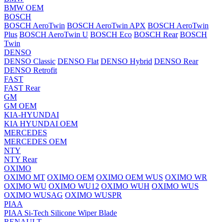
BMW OEM
BOSCH
BOSCH AeroTwin
BOSCH AeroTwin APX
BOSCH AeroTwin
Plus
BOSCH AeroTwin U
BOSCH Eco
BOSCH Rear
BOSCH
Twin
DENSO
DENSO Classic
DENSO Flat
DENSO Hybrid
DENSO Rear
DENSO Retrofit
FAST
FAST Rear
GM
GM OEM
KIA-HYUNDAI
KIA HYUNDAI OEM
MERCEDES
MERCEDES OEM
NTY
NTY Rear
OXIMO
OXIMO MT
OXIMO OEM
OXIMO OEM WUS
OXIMO WR
OXIMO WU
OXIMO WU12
OXIMO WUH
OXIMO WUS
OXIMO WUSAG
OXIMO WUSPR
PIAA
PIAA Si-Tech Silicone Wiper Blade
RENAULT