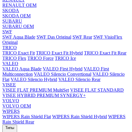
RENAULT OEM
SKODA
SKODA OEM
SUBARU
SUBARU OEM
SWF
SWF Aqua Blade
SWF Das Original
SWF Rear
SWF VisioFlex
Original
TRICO
TRICO Exact Fit
TRICO Exact Fit Hybrid
TRICO Exact Fit Rear
TRICO Flex
TRICO Force
TRICO Ice
VALEO
VALEO Aqua Blade
VALEO First Hybrid
VALEO First
Multiconnection
VALEO Silencio Convertional
VALEO Silencio
Flat
VALEO Silencio Hybrid
VALEO Silencio Rear
VISEE
VISEE FLAT PREMIUM MultiSet
VISEE FLAT STANDARD
VISEE HYBRID PREMIUM SYNERGY+
VOLVO
VOLVO OEM
WIPERS
WIPERS Rain Shield Flat
WIPERS Rain Shield Hybrid
WIPERS
Rain Shield Rear
Типы