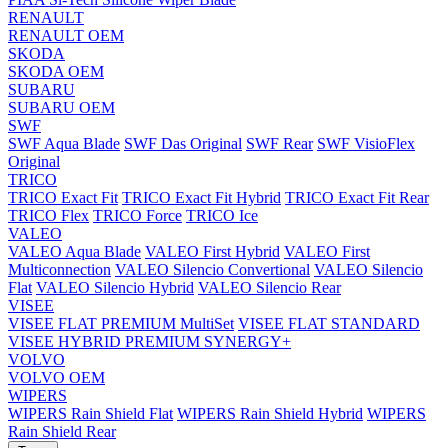
RENAULT
RENAULT OEM
SKODA
SKODA OEM
SUBARU
SUBARU OEM
SWF
SWF Aqua Blade
SWF Das Original
SWF Rear
SWF VisioFlex
Original
TRICO
TRICO Exact Fit
TRICO Exact Fit Hybrid
TRICO Exact Fit Rear
TRICO Flex
TRICO Force
TRICO Ice
VALEO
VALEO Aqua Blade
VALEO First Hybrid
VALEO First
Multiconnection
VALEO Silencio Convertional
VALEO Silencio
Flat
VALEO Silencio Hybrid
VALEO Silencio Rear
VISEE
VISEE FLAT PREMIUM MultiSet
VISEE FLAT STANDARD
VISEE HYBRID PREMIUM SYNERGY+
VOLVO
VOLVO OEM
WIPERS
WIPERS Rain Shield Flat
WIPERS Rain Shield Hybrid
WIPERS
Rain Shield Rear