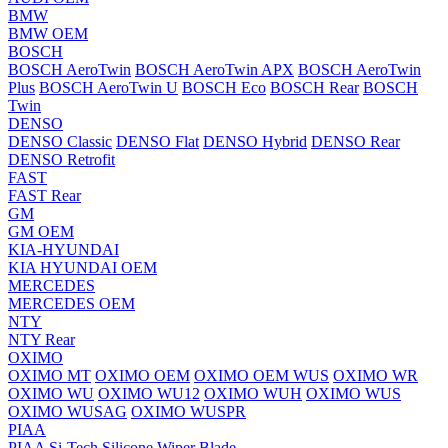
BMW
BMW OEM
BOSCH
BOSCH AeroTwin
BOSCH AeroTwin APX
BOSCH AeroTwin
Plus
BOSCH AeroTwin U
BOSCH Eco
BOSCH Rear
BOSCH
Twin
DENSO
DENSO Classic
DENSO Flat
DENSO Hybrid
DENSO Rear
DENSO Retrofit
FAST
FAST Rear
GM
GM OEM
KIA-HYUNDAI
KIA HYUNDAI OEM
MERCEDES
MERCEDES OEM
NTY
NTY Rear
OXIMO
OXIMO MT
OXIMO OEM
OXIMO OEM WUS
OXIMO WR
OXIMO WU
OXIMO WU12
OXIMO WUH
OXIMO WUS
OXIMO WUSAG
OXIMO WUSPR
PIAA
PIAA Si-Tech Silicone Wiper Blade