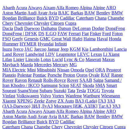
Abarth
Acura
Aiways
Aixam
Alfa Romeo
Alpina
Alpine
ARO
Aston Martin
Audi
Avatr
Avia
BAIC
Barkas
BAW
Bentley
BMW
Bogdan
Brilliance
Buick
BYD
Cadillac
Caterham
Chana
Changhe
Chery
Chevrolet
Chrysler
Citroen
Cupra
Dacia
Dadi
Daewoo
Daihatsu
Datsun
DeLorean
Dodge
DongFeng
DongFeng | DFSK
DS
E.GO
FAW
Ferrari
Fiat
Fisker
Ford
Foton
FSO
Geely
Genesis
GMC
Great Wall
Hafei
Haima
Haval
Honda
Hummer
HYMER
Hyundai
Infiniti
Isuzu
Iveco
JAC
Jaecoo
Jaguar
Jeep
KGM
Kia
Lamborghini
Lancia
Land Rover
Landwind
LDV
Leapmotor
LEVC
Lexus
Li Xiang
Lifan
Ligier
Lincoln
Lotus
Lucid
Lync & Co
Maserati
Maxus
Maybach
Mazda
Mercedes
Mercury
MG
MIA Electric
Mini
Mitsubishi
Nissan
Omoda
Opel
ORA
Peugeot
Piaggio
Polestar
Pontiac
Porsche
Proton
Qoros
Qvale
RAF
Range
Rover
Ravon
Renault
Rolls-Royce
Rover
SAAB
Saipa
Samand /
Iran Khodro / IKCO
Samsung
Scion
SEAT
Skoda
SMA
Smart
Soueast
SsangYong
Subaru
Suzuki
Tata
Tesla
TOGG
Toyota
Vinfast
Volkswagen
Volvo
Vortex
Wanfeng
Wartburg
Wiesmann
Xiaomi
XPENG
Zeekr
Zotye
ZX Auto
ВАЗ (Lada)
ГАЗ
ЗАЗ
(ЗАЗ-Daewoo)
ЗИЛ
ЛуАЗ
Москвич [ИЖ, АЗЛК]
ТагАЗ
УАЗ
Abarth
Acura
Aiways
Aixam
Alfa Romeo
Alpina
Alpine
ARO
Aston Martin
Audi
Avatr
Avia
BAIC
Barkas
BAW
Bentley
BMW
Bogdan
Brilliance
Buick
BYD
Cadillac
Caterham
Chana
Changhe
Chery
Chevrolet
Chrysler
Citroen
Cupra