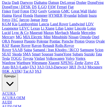
Dacia
Dadi
Daewoo
Daihatsu
Datsun
DeLorean
Dodge
DongFeng
DongFeng | DFSK
DS
E.GO
FAW
Ferrari
Fiat
Fisker
Ford
Foton
FSO
Geely
Genesis
GMC
Great Wall
Hafei
Haima
Haval
Honda
Hummer
HYMER
Hyundai
Infiniti
Isuzu
Iveco
JAC
Jaecoo
Jaguar
Jeep
KGM
Kia
Lamborghini
Lancia
Land Rover
Landwind
LDV
Leapmotor
LEVC
Lexus
Li Xiang
Lifan
Ligier
Lincoln
Lotus
Lucid
Lync & Co
Maserati
Maxus
Maybach
Mazda
Mercedes
Mercury
MG
MIA Electric
Mini
Mitsubishi
Nissan
Omoda
Opel
ORA
Peugeot
Piaggio
Polestar
Pontiac
Porsche
Proton
Qoros
Qvale
RAF
Range Rover
Ravon
Renault
Rolls-Royce
Rover
SAAB
Saipa
Samand / Iran Khodro / IKCO
Samsung
Scion
SEAT
Skoda
SMA
Smart
Soueast
SsangYong
Subaru
Suzuki
Tata
Tesla
TOGG
Toyota
Vinfast
Volkswagen
Volvo
Vortex
Wanfeng
Wartburg
Wiesmann
Xiaomi
XPENG
Zeekr
Zotye
ZX
Auto
ВАЗ (Lada)
ГАЗ
ЗАЗ (ЗАЗ-Daewoo)
ЗИЛ
ЛуАЗ
Москвич
[ИЖ, АЗЛК]
ТагАЗ
УАЗ
Бренды
ACURA
ACURA OEM
AUDI
AUDI OEM