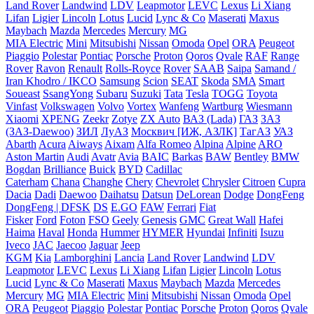
Land Rover
Landwind
LDV
Leapmotor
LEVC
Lexus
Li Xiang
Lifan
Ligier
Lincoln
Lotus
Lucid
Lync & Co
Maserati
Maxus
Maybach
Mazda
Mercedes
Mercury
MG
MIA Electric
Mini
Mitsubishi
Nissan
Omoda
Opel
ORA
Peugeot
Piaggio
Polestar
Pontiac
Porsche
Proton
Qoros
Qvale
RAF
Range
Rover
Ravon
Renault
Rolls-Royce
Rover
SAAB
Saipa
Samand /
Iran Khodro / IKCO
Samsung
Scion
SEAT
Skoda
SMA
Smart
Soueast
SsangYong
Subaru
Suzuki
Tata
Tesla
TOGG
Toyota
Vinfast
Volkswagen
Volvo
Vortex
Wanfeng
Wartburg
Wiesmann
Xiaomi
XPENG
Zeekr
Zotye
ZX Auto
ВАЗ (Lada)
ГАЗ
ЗАЗ
(ЗАЗ-Daewoo)
ЗИЛ
ЛуАЗ
Москвич [ИЖ, АЗЛК]
ТагАЗ
УАЗ
Abarth
Acura
Aiways
Aixam
Alfa Romeo
Alpina
Alpine
ARO
Aston Martin
Audi
Avatr
Avia
BAIC
Barkas
BAW
Bentley
BMW
Bogdan
Brilliance
Buick
BYD
Cadillac
Caterham
Chana
Changhe
Chery
Chevrolet
Chrysler
Citroen
Cupra
Dacia
Dadi
Daewoo
Daihatsu
Datsun
DeLorean
Dodge
DongFeng
DongFeng | DFSK
DS
E.GO
FAW
Ferrari
Fiat
Fisker
Ford
Foton
FSO
Geely
Genesis
GMC
Great Wall
Hafei
Haima
Haval
Honda
Hummer
HYMER
Hyundai
Infiniti
Isuzu
Iveco
JAC
Jaecoo
Jaguar
Jeep
KGM
Kia
Lamborghini
Lancia
Land Rover
Landwind
LDV
Leapmotor
LEVC
Lexus
Li Xiang
Lifan
Ligier
Lincoln
Lotus
Lucid
Lync & Co
Maserati
Maxus
Maybach
Mazda
Mercedes
Mercury
MG
MIA Electric
Mini
Mitsubishi
Nissan
Omoda
Opel
ORA
Peugeot
Piaggio
Polestar
Pontiac
Porsche
Proton
Qoros
Qvale