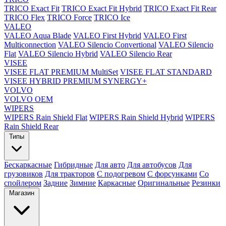
TRICO Exact Fit
TRICO Exact Fit Hybrid
TRICO Exact Fit Rear
TRICO Flex
TRICO Force
TRICO Ice
VALEO
VALEO Aqua Blade
VALEO First Hybrid
VALEO First
Multiconnection
VALEO Silencio Convertional
VALEO Silencio
Flat
VALEO Silencio Hybrid
VALEO Silencio Rear
VISEE
VISEE FLAT PREMIUM MultiSet
VISEE FLAT STANDARD
VISEE HYBRID PREMIUM SYNERGY+
VOLVO
VOLVO OEM
WIPERS
WIPERS Rain Shield Flat
WIPERS Rain Shield Hybrid
WIPERS
Rain Shield Rear
Типы
Бескаркасные
Гибридные
Для авто
Для автобусов
Для
грузовиков
Для тракторов
С подогревом
С форсунками
Со
спойлером
Задние
Зимние
Каркасные
Оригинальные
Резинки
Магазин