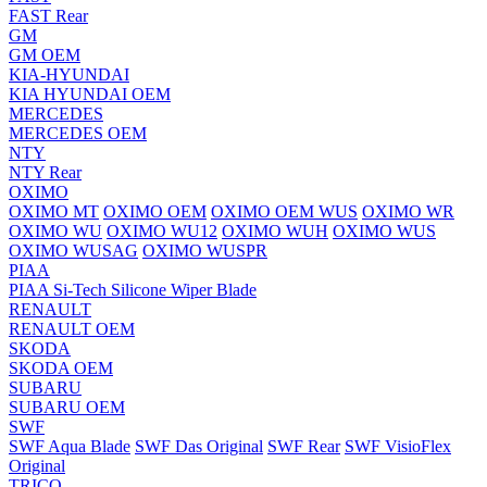
FAST Rear
GM
GM OEM
KIA-HYUNDAI
KIA HYUNDAI OEM
MERCEDES
MERCEDES OEM
NTY
NTY Rear
OXIMO
OXIMO MT
OXIMO OEM
OXIMO OEM WUS
OXIMO WR
OXIMO WU
OXIMO WU12
OXIMO WUH
OXIMO WUS
OXIMO WUSAG
OXIMO WUSPR
PIAA
PIAA Si-Tech Silicone Wiper Blade
RENAULT
RENAULT OEM
SKODA
SKODA OEM
SUBARU
SUBARU OEM
SWF
SWF Aqua Blade
SWF Das Original
SWF Rear
SWF VisioFlex
Original
TRICO