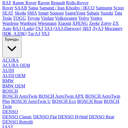
RAF
Range Rover
Ravon
Renault
Rolls-Royce
Rover
SAAB
Saipa
Samand / Iran Khodro / IKCO
Samsung
Scion
SEAT
Skoda
SMA
Smart
Soueast
SsangYong
Subaru
Suzuki
Tata
Tesla
TOGG
Toyota
Vinfast
Volkswagen
Volvo
Vortex
Wanfeng
Wartburg
Wiesmann
Xiaomi
XPENG
Zeekr
Zotye
ZX
Auto
ВАЗ (Lada)
ГАЗ
ЗАЗ (ЗАЗ-Daewoo)
ЗИЛ
ЛуАЗ
Москвич
[ИЖ, АЗЛК]
ТагАЗ
УАЗ
Бренды
ACURA
ACURA OEM
AUDI
AUDI OEM
BMW
BMW OEM
BOSCH
BOSCH AeroTwin
BOSCH AeroTwin APX
BOSCH AeroTwin
Plus
BOSCH AeroTwin U
BOSCH Eco
BOSCH Rear
BOSCH
Twin
DENSO
DENSO Classic
DENSO Flat
DENSO Hybrid
DENSO Rear
DENSO Retrofit
FAST