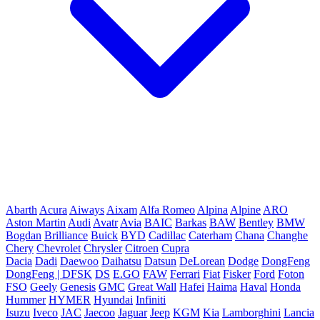
Abarth
Acura
Aiways
Aixam
Alfa Romeo
Alpina
Alpine
ARO
Aston Martin
Audi
Avatr
Avia
BAIC
Barkas
BAW
Bentley
BMW
Bogdan
Brilliance
Buick
BYD
Cadillac
Caterham
Chana
Changhe
Chery
Chevrolet
Chrysler
Citroen
Cupra
Dacia
Dadi
Daewoo
Daihatsu
Datsun
DeLorean
Dodge
DongFeng
DongFeng | DFSK
DS
E.GO
FAW
Ferrari
Fiat
Fisker
Ford
Foton
FSO
Geely
Genesis
GMC
Great Wall
Hafei
Haima
Haval
Honda
Hummer
HYMER
Hyundai
Infiniti
Isuzu
Iveco
JAC
Jaecoo
Jaguar
Jeep
KGM
Kia
Lamborghini
Lancia