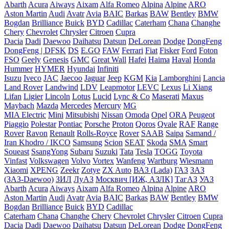
Abarth
Acura
Aiways
Aixam
Alfa Romeo
Alpina
Alpine
ARO
Aston Martin
Audi
Avatr
Avia
BAIC
Barkas
BAW
Bentley
BMW
Bogdan
Brilliance
Buick
BYD
Cadillac
Caterham
Chana
Changhe
Chery
Chevrolet
Chrysler
Citroen
Cupra
Dacia
Dadi
Daewoo
Daihatsu
Datsun
DeLorean
Dodge
DongFeng
DongFeng | DFSK
DS
E.GO
FAW
Ferrari
Fiat
Fisker
Ford
Foton
FSO
Geely
Genesis
GMC
Great Wall
Hafei
Haima
Haval
Honda
Hummer
HYMER
Hyundai
Infiniti
Isuzu
Iveco
JAC
Jaecoo
Jaguar
Jeep
KGM
Kia
Lamborghini
Lancia
Land Rover
Landwind
LDV
Leapmotor
LEVC
Lexus
Li Xiang
Lifan
Ligier
Lincoln
Lotus
Lucid
Lync & Co
Maserati
Maxus
Maybach
Mazda
Mercedes
Mercury
MG
MIA Electric
Mini
Mitsubishi
Nissan
Omoda
Opel
ORA
Peugeot
Piaggio
Polestar
Pontiac
Porsche
Proton
Qoros
Qvale
RAF
Range
Rover
Ravon
Renault
Rolls-Royce
Rover
SAAB
Saipa
Samand /
Iran Khodro / IKCO
Samsung
Scion
SEAT
Skoda
SMA
Smart
Soueast
SsangYong
Subaru
Suzuki
Tata
Tesla
TOGG
Toyota
Vinfast
Volkswagen
Volvo
Vortex
Wanfeng
Wartburg
Wiesmann
Xiaomi
XPENG
Zeekr
Zotye
ZX Auto
ВАЗ (Lada)
ГАЗ
ЗАЗ
(ЗАЗ-Daewoo)
ЗИЛ
ЛуАЗ
Москвич [ИЖ, АЗЛК]
ТагАЗ
УАЗ
Abarth
Acura
Aiways
Aixam
Alfa Romeo
Alpina
Alpine
ARO
Aston Martin
Audi
Avatr
Avia
BAIC
Barkas
BAW
Bentley
BMW
Bogdan
Brilliance
Buick
BYD
Cadillac
Caterham
Chana
Changhe
Chery
Chevrolet
Chrysler
Citroen
Cupra
Dacia
Dadi
Daewoo
Daihatsu
Datsun
DeLorean
Dodge
DongFeng