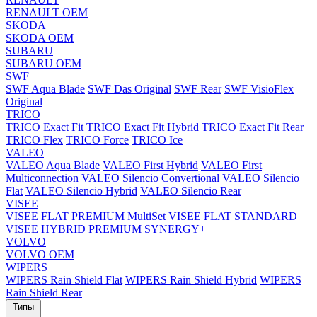
RENAULT OEM
SKODA
SKODA OEM
SUBARU
SUBARU OEM
SWF
SWF Aqua Blade
SWF Das Original
SWF Rear
SWF VisioFlex
Original
TRICO
TRICO Exact Fit
TRICO Exact Fit Hybrid
TRICO Exact Fit Rear
TRICO Flex
TRICO Force
TRICO Ice
VALEO
VALEO Aqua Blade
VALEO First Hybrid
VALEO First
Multiconnection
VALEO Silencio Convertional
VALEO Silencio
Flat
VALEO Silencio Hybrid
VALEO Silencio Rear
VISEE
VISEE FLAT PREMIUM MultiSet
VISEE FLAT STANDARD
VISEE HYBRID PREMIUM SYNERGY+
VOLVO
VOLVO OEM
WIPERS
WIPERS Rain Shield Flat
WIPERS Rain Shield Hybrid
WIPERS
Rain Shield Rear
Типы