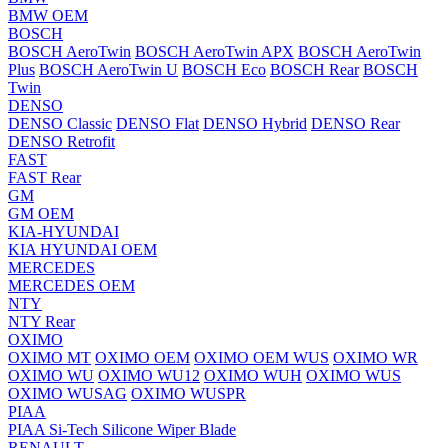
BMW OEM
BOSCH
BOSCH AeroTwin
BOSCH AeroTwin APX
BOSCH AeroTwin
Plus
BOSCH AeroTwin U
BOSCH Eco
BOSCH Rear
BOSCH
Twin
DENSO
DENSO Classic
DENSO Flat
DENSO Hybrid
DENSO Rear
DENSO Retrofit
FAST
FAST Rear
GM
GM OEM
KIA-HYUNDAI
KIA HYUNDAI OEM
MERCEDES
MERCEDES OEM
NTY
NTY Rear
OXIMO
OXIMO MT
OXIMO OEM
OXIMO OEM WUS
OXIMO WR
OXIMO WU
OXIMO WU12
OXIMO WUH
OXIMO WUS
OXIMO WUSAG
OXIMO WUSPR
PIAA
PIAA Si-Tech Silicone Wiper Blade
RENAULT