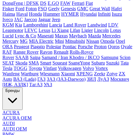
DongFeng | DFSK
DS
E.GO
FAW
Ferrari
Fiat
Fisker
Ford
Foton
FSO
Geely
Genesis
GMC
Great Wall
Hafei
Haima
Haval
Honda
Hummer
HYMER
Hyundai
Infiniti
Isuzu
Iveco
JAC
Jaecoo
Jaguar
Jeep
KGM
Kia
Lamborghini
Lancia
Land Rover
Landwind
LDV
Leapmotor
LEVC
Lexus
Li Xiang
Lifan
Ligier
Lincoln
Lotus
Lucid
Lync & Co
Maserati
Maxus
Maybach
Mazda
Mercedes
Mercury
MG
MIA Electric
Mini
Mitsubishi
Nissan
Omoda
Opel
ORA
Peugeot
Piaggio
Polestar
Pontiac
Porsche
Proton
Qoros
Qvale
RAF
Range Rover
Ravon
Renault
Rolls-Royce
Rover
SAAB
Saipa
Samand / Iran Khodro / IKCO
Samsung
Scion
SEAT
Skoda
SMA
Smart
Soueast
SsangYong
Subaru
Suzuki
Tata
Tesla
TOGG
Toyota
Vinfast
Volkswagen
Volvo
Vortex
Wanfeng
Wartburg
Wiesmann
Xiaomi
XPENG
Zeekr
Zotye
ZX
Auto
ВАЗ (Lada)
ГАЗ
ЗАЗ (ЗАЗ-Daewoo)
ЗИЛ
ЛуАЗ
Москвич
[ИЖ, АЗЛК]
ТагАЗ
УАЗ
Бренды
ACURA
ACURA OEM
AUDI
AUDI OEM
BMW