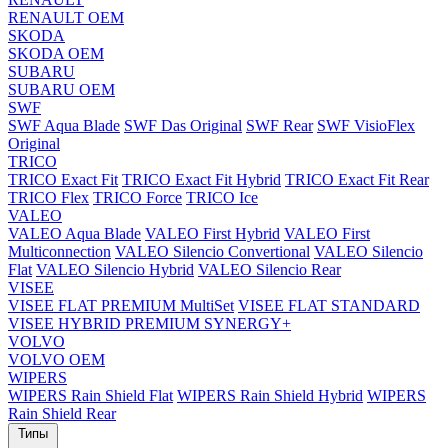
RENAULT OEM
SKODA
SKODA OEM
SUBARU
SUBARU OEM
SWF
SWF Aqua Blade
SWF Das Original
SWF Rear
SWF VisioFlex
Original
TRICO
TRICO Exact Fit
TRICO Exact Fit Hybrid
TRICO Exact Fit Rear
TRICO Flex
TRICO Force
TRICO Ice
VALEO
VALEO Aqua Blade
VALEO First Hybrid
VALEO First
Multiconnection
VALEO Silencio Convertional
VALEO Silencio
Flat
VALEO Silencio Hybrid
VALEO Silencio Rear
VISEE
VISEE FLAT PREMIUM MultiSet
VISEE FLAT STANDARD
VISEE HYBRID PREMIUM SYNERGY+
VOLVO
VOLVO OEM
WIPERS
WIPERS Rain Shield Flat
WIPERS Rain Shield Hybrid
WIPERS
Rain Shield Rear
Типы