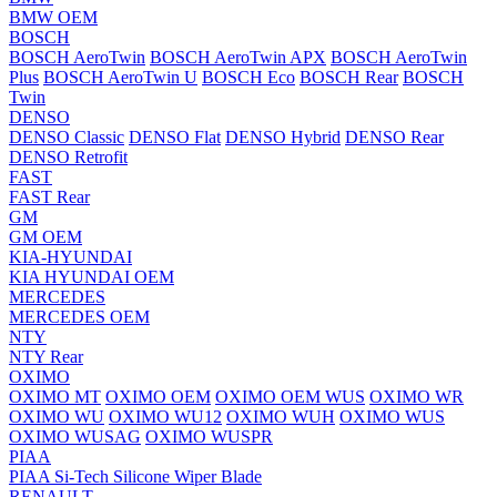
BMW OEM
BOSCH
BOSCH AeroTwin
BOSCH AeroTwin APX
BOSCH AeroTwin
Plus
BOSCH AeroTwin U
BOSCH Eco
BOSCH Rear
BOSCH
Twin
DENSO
DENSO Classic
DENSO Flat
DENSO Hybrid
DENSO Rear
DENSO Retrofit
FAST
FAST Rear
GM
GM OEM
KIA-HYUNDAI
KIA HYUNDAI OEM
MERCEDES
MERCEDES OEM
NTY
NTY Rear
OXIMO
OXIMO MT
OXIMO OEM
OXIMO OEM WUS
OXIMO WR
OXIMO WU
OXIMO WU12
OXIMO WUH
OXIMO WUS
OXIMO WUSAG
OXIMO WUSPR
PIAA
PIAA Si-Tech Silicone Wiper Blade
RENAULT