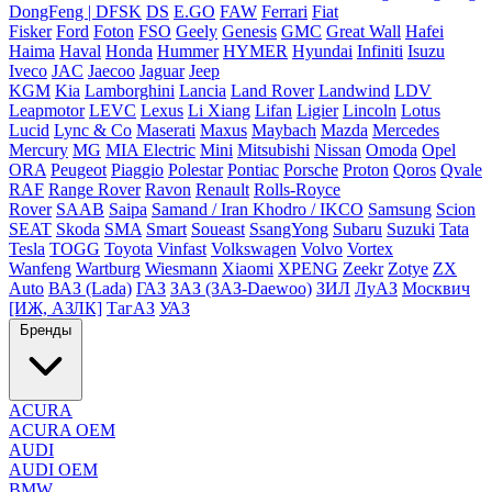
DongFeng | DFSK
DS
E.GO
FAW
Ferrari
Fiat
Fisker
Ford
Foton
FSO
Geely
Genesis
GMC
Great Wall
Hafei
Haima
Haval
Honda
Hummer
HYMER
Hyundai
Infiniti
Isuzu
Iveco
JAC
Jaecoo
Jaguar
Jeep
KGM
Kia
Lamborghini
Lancia
Land Rover
Landwind
LDV
Leapmotor
LEVC
Lexus
Li Xiang
Lifan
Ligier
Lincoln
Lotus
Lucid
Lync & Co
Maserati
Maxus
Maybach
Mazda
Mercedes
Mercury
MG
MIA Electric
Mini
Mitsubishi
Nissan
Omoda
Opel
ORA
Peugeot
Piaggio
Polestar
Pontiac
Porsche
Proton
Qoros
Qvale
RAF
Range Rover
Ravon
Renault
Rolls-Royce
Rover
SAAB
Saipa
Samand / Iran Khodro / IKCO
Samsung
Scion
SEAT
Skoda
SMA
Smart
Soueast
SsangYong
Subaru
Suzuki
Tata
Tesla
TOGG
Toyota
Vinfast
Volkswagen
Volvo
Vortex
Wanfeng
Wartburg
Wiesmann
Xiaomi
XPENG
Zeekr
Zotye
ZX
Auto
ВАЗ (Lada)
ГАЗ
ЗАЗ (ЗАЗ-Daewoo)
ЗИЛ
ЛуАЗ
Москвич
[ИЖ, АЗЛК]
ТагАЗ
УАЗ
Бренды
ACURA
ACURA OEM
AUDI
AUDI OEM
BMW