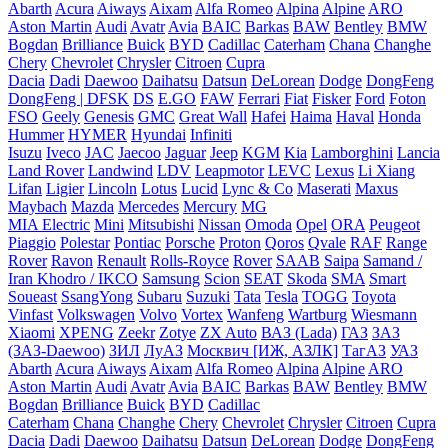
Abarth
Acura
Aiways
Aixam
Alfa Romeo
Alpina
Alpine
ARO
Aston Martin
Audi
Avatr
Avia
BAIC
Barkas
BAW
Bentley
BMW
Bogdan
Brilliance
Buick
BYD
Cadillac
Caterham
Chana
Changhe
Chery
Chevrolet
Chrysler
Citroen
Cupra
Dacia
Dadi
Daewoo
Daihatsu
Datsun
DeLorean
Dodge
DongFeng
DongFeng | DFSK
DS
E.GO
FAW
Ferrari
Fiat
Fisker
Ford
Foton
FSO
Geely
Genesis
GMC
Great Wall
Hafei
Haima
Haval
Honda
Hummer
HYMER
Hyundai
Infiniti
Isuzu
Iveco
JAC
Jaecoo
Jaguar
Jeep
KGM
Kia
Lamborghini
Lancia
Land Rover
Landwind
LDV
Leapmotor
LEVC
Lexus
Li Xiang
Lifan
Ligier
Lincoln
Lotus
Lucid
Lync & Co
Maserati
Maxus
Maybach
Mazda
Mercedes
Mercury
MG
MIA Electric
Mini
Mitsubishi
Nissan
Omoda
Opel
ORA
Peugeot
Piaggio
Polestar
Pontiac
Porsche
Proton
Qoros
Qvale
RAF
Range
Rover
Ravon
Renault
Rolls-Royce
Rover
SAAB
Saipa
Samand /
Iran Khodro / IKCO
Samsung
Scion
SEAT
Skoda
SMA
Smart
Soueast
SsangYong
Subaru
Suzuki
Tata
Tesla
TOGG
Toyota
Vinfast
Volkswagen
Volvo
Vortex
Wanfeng
Wartburg
Wiesmann
Xiaomi
XPENG
Zeekr
Zotye
ZX Auto
ВАЗ (Lada)
ГАЗ
ЗАЗ
(ЗАЗ-Daewoo)
ЗИЛ
ЛуАЗ
Москвич [ИЖ, АЗЛК]
ТагАЗ
УАЗ
Abarth
Acura
Aiways
Aixam
Alfa Romeo
Alpina
Alpine
ARO
Aston Martin
Audi
Avatr
Avia
BAIC
Barkas
BAW
Bentley
BMW
Bogdan
Brilliance
Buick
BYD
Cadillac
Caterham
Chana
Changhe
Chery
Chevrolet
Chrysler
Citroen
Cupra
Dacia
Dadi
Daewoo
Daihatsu
Datsun
DeLorean
Dodge
DongFeng