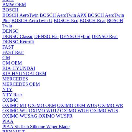
BMW OEM
BOSCH
BOSCH AeroTwin
BOSCH AeroTwin APX
BOSCH AeroTwin
Plus
BOSCH AeroTwin U
BOSCH Eco
BOSCH Rear
BOSCH
Twin
DENSO
DENSO Classic
DENSO Flat
DENSO Hybrid
DENSO Rear
DENSO Retrofit
FAST
FAST Rear
GM
GM OEM
KIA-HYUNDAI
KIA HYUNDAI OEM
MERCEDES
MERCEDES OEM
NTY
NTY Rear
OXIMO
OXIMO MT
OXIMO OEM
OXIMO OEM WUS
OXIMO WR
OXIMO WU
OXIMO WU12
OXIMO WUH
OXIMO WUS
OXIMO WUSAG
OXIMO WUSPR
PIAA
PIAA Si-Tech Silicone Wiper Blade
RENAULT