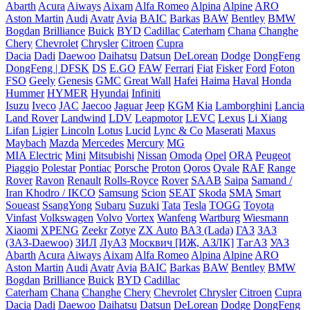
Abarth
Acura
Aiways
Aixam
Alfa Romeo
Alpina
Alpine
ARO
Aston Martin
Audi
Avatr
Avia
BAIC
Barkas
BAW
Bentley
BMW
Bogdan
Brilliance
Buick
BYD
Cadillac
Caterham
Chana
Changhe
Chery
Chevrolet
Chrysler
Citroen
Cupra
Dacia
Dadi
Daewoo
Daihatsu
Datsun
DeLorean
Dodge
DongFeng
DongFeng | DFSK
DS
E.GO
FAW
Ferrari
Fiat
Fisker
Ford
Foton
FSO
Geely
Genesis
GMC
Great Wall
Hafei
Haima
Haval
Honda
Hummer
HYMER
Hyundai
Infiniti
Isuzu
Iveco
JAC
Jaecoo
Jaguar
Jeep
KGM
Kia
Lamborghini
Lancia
Land Rover
Landwind
LDV
Leapmotor
LEVC
Lexus
Li Xiang
Lifan
Ligier
Lincoln
Lotus
Lucid
Lync & Co
Maserati
Maxus
Maybach
Mazda
Mercedes
Mercury
MG
MIA Electric
Mini
Mitsubishi
Nissan
Omoda
Opel
ORA
Peugeot
Piaggio
Polestar
Pontiac
Porsche
Proton
Qoros
Qvale
RAF
Range
Rover
Ravon
Renault
Rolls-Royce
Rover
SAAB
Saipa
Samand /
Iran Khodro / IKCO
Samsung
Scion
SEAT
Skoda
SMA
Smart
Soueast
SsangYong
Subaru
Suzuki
Tata
Tesla
TOGG
Toyota
Vinfast
Volkswagen
Volvo
Vortex
Wanfeng
Wartburg
Wiesmann
Xiaomi
XPENG
Zeekr
Zotye
ZX Auto
ВАЗ (Lada)
ГАЗ
ЗАЗ
(ЗАЗ-Daewoo)
ЗИЛ
ЛуАЗ
Москвич [ИЖ, АЗЛК]
ТагАЗ
УАЗ
Abarth
Acura
Aiways
Aixam
Alfa Romeo
Alpina
Alpine
ARO
Aston Martin
Audi
Avatr
Avia
BAIC
Barkas
BAW
Bentley
BMW
Bogdan
Brilliance
Buick
BYD
Cadillac
Caterham
Chana
Changhe
Chery
Chevrolet
Chrysler
Citroen
Cupra
Dacia
Dadi
Daewoo
Daihatsu
Datsun
DeLorean
Dodge
DongFeng