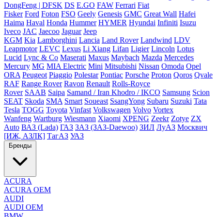
DongFeng | DFSK
DS
E.GO
FAW
Ferrari
Fiat
Fisker
Ford
Foton
FSO
Geely
Genesis
GMC
Great Wall
Hafei
Haima
Haval
Honda
Hummer
HYMER
Hyundai
Infiniti
Isuzu
Iveco
JAC
Jaecoo
Jaguar
Jeep
KGM
Kia
Lamborghini
Lancia
Land Rover
Landwind
LDV
Leapmotor
LEVC
Lexus
Li Xiang
Lifan
Ligier
Lincoln
Lotus
Lucid
Lync & Co
Maserati
Maxus
Maybach
Mazda
Mercedes
Mercury
MG
MIA Electric
Mini
Mitsubishi
Nissan
Omoda
Opel
ORA
Peugeot
Piaggio
Polestar
Pontiac
Porsche
Proton
Qoros
Qvale
RAF
Range Rover
Ravon
Renault
Rolls-Royce
Rover
SAAB
Saipa
Samand / Iran Khodro / IKCO
Samsung
Scion
SEAT
Skoda
SMA
Smart
Soueast
SsangYong
Subaru
Suzuki
Tata
Tesla
TOGG
Toyota
Vinfast
Volkswagen
Volvo
Vortex
Wanfeng
Wartburg
Wiesmann
Xiaomi
XPENG
Zeekr
Zotye
ZX
Auto
ВАЗ (Lada)
ГАЗ
ЗАЗ (ЗАЗ-Daewoo)
ЗИЛ
ЛуАЗ
Москвич
[ИЖ, АЗЛК]
ТагАЗ
УАЗ
Бренды
ACURA
ACURA OEM
AUDI
AUDI OEM
BMW