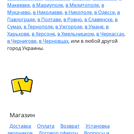
Макеевке
,
в Мариуполе
,
в Мелитополе
,
в
Мукачево
,
в Николаеве
,
в Никополе
,
в Одессе
,
в
Павлограде
,
в Полтаве
,
в Ровно
,
в Славянске
,
в
Сумах
,
в Тернополе
,
в Ужгороде
,
в Умане
,
в
Харькове
,
в Херсоне
,
в Хмельницком
,
в Черкассах
,
в Чернигове
,
в Черновцах
, или в любой другой
город Украины.
Магазин
Доставка
Оплата
Возврат
Установка
дворников
Договор оферты
Вопросы и