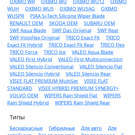
OXIMO WR
OXIMO WU
OXIMO WU12
OXIMO
WUH
OXIMO WUS
OXIMO WUSAG
OXIMO
WUSPR
PIAA Si-Tech Silicone Wiper Blade
RENAULT OEM
SKODA OEM
SUBARU OEM
SWF Aqua Blade
SWF Das Original
SWF Rear
SWF VisioFlex Original
TRICO Exact Fit
TRICO
Exact Fit Hybrid
TRICO Exact Fit Rear
TRICO Flex
TRICO Force
TRICO Ice
VALEO Aqua Blade
VALEO First Hybrid
VALEO First Multiconnection
VALEO Silencio Convertional
VALEO Silencio Flat
VALEO Silencio Hybrid
VALEO Silencio Rear
VISEE FLAT PREMIUM MultiSet
VISEE FLAT
STANDARD
VISEE HYBRID PREMIUM SYNERGY+
VOLVO OEM
WIPERS Rain Shield Flat
WIPERS
Rain Shield Hybrid
WIPERS Rain Shield Rear
Типы
Бескаркасные
Гибридные
Для авто
Для