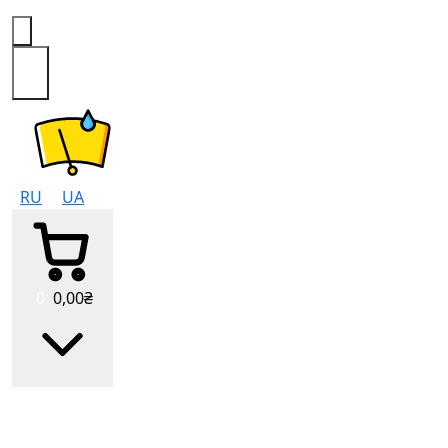
0
RU
UA
0
0
,00
₴