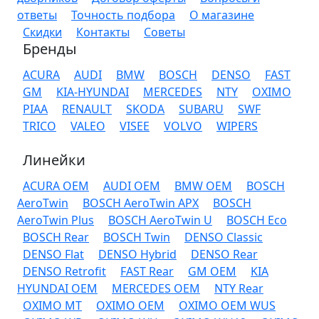
ответы
Точность подбора
О магазине
Скидки
Контакты
Советы
Бренды
ACURA
AUDI
BMW
BOSCH
DENSO
FAST
GM
KIA-HYUNDAI
MERCEDES
NTY
OXIMO
PIAA
RENAULT
SKODA
SUBARU
SWF
TRICO
VALEO
VISEE
VOLVO
WIPERS
Линейки
ACURA OEM
AUDI OEM
BMW OEM
BOSCH
AeroTwin
BOSCH AeroTwin APX
BOSCH
AeroTwin Plus
BOSCH AeroTwin U
BOSCH Eco
BOSCH Rear
BOSCH Twin
DENSO Classic
DENSO Flat
DENSO Hybrid
DENSO Rear
DENSO Retrofit
FAST Rear
GM OEM
KIA
HYUNDAI OEM
MERCEDES OEM
NTY Rear
OXIMO MT
OXIMO OEM
OXIMO OEM WUS