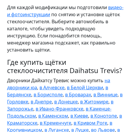
Для каждой модификации мы подготовили
видео-
и фотоинструкции
по снятию и установке щёток
стеклоочистителя. Выберите автомобиль в
каталоге, чтобы увидеть подходящую
инструкцию. Если понадобится помощь,
менеджер магазина подскажет, как правильно
установить щётки.
Где купить щётки
стеклоочистителя Daihatsu Trevis?
Дворники Дайхатсу Тревис можно купить
на
дворники юа
,
в Алчевске
,
в Белой Церкви
,
в
Бердянске
,
в Борисполе
,
в Броварах
,
в Виннице
,
в
Горловке
,
в Днепре
,
в Донецке
,
в Житомире
,
в
Запорожье
,
в Ивано-Франковске
,
в Каменце-
Подольском
,
в Каменском
,
в Киеве
,
в Конотопе
,
в
Краматорске
,
в Кременчуге
,
в Кривом Роге
,
в
Кропивницком
,
в Луганске
,
в Луцке
,
во Львове
,
в