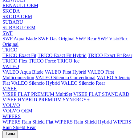
RENAULT OEM
SKODA
SKODA OEM
SUBARU
SUBARU OEM
SWF
SWF Aqua Blade
SWF Das Original
SWF Rear
SWF VisioFlex
Original
TRICO
TRICO Exact Fit
TRICO Exact Fit Hybrid
TRICO Exact Fit Rear
TRICO Flex
TRICO Force
TRICO Ice
VALEO
VALEO Aqua Blade
VALEO First Hybrid
VALEO First
Multiconnection
VALEO Silencio Convertional
VALEO Silencio
Flat
VALEO Silencio Hybrid
VALEO Silencio Rear
VISEE
VISEE FLAT PREMIUM MultiSet
VISEE FLAT STANDARD
VISEE HYBRID PREMIUM SYNERGY+
VOLVO
VOLVO OEM
WIPERS
WIPERS Rain Shield Flat
WIPERS Rain Shield Hybrid
WIPERS
Rain Shield Rear
Типы