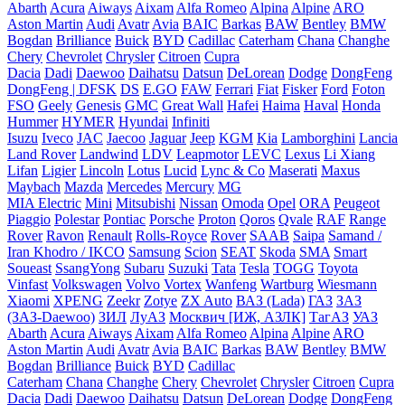
Abarth
Acura
Aiways
Aixam
Alfa Romeo
Alpina
Alpine
ARO
Aston Martin
Audi
Avatr
Avia
BAIC
Barkas
BAW
Bentley
BMW
Bogdan
Brilliance
Buick
BYD
Cadillac
Caterham
Chana
Changhe
Chery
Chevrolet
Chrysler
Citroen
Cupra
Dacia
Dadi
Daewoo
Daihatsu
Datsun
DeLorean
Dodge
DongFeng
DongFeng | DFSK
DS
E.GO
FAW
Ferrari
Fiat
Fisker
Ford
Foton
FSO
Geely
Genesis
GMC
Great Wall
Hafei
Haima
Haval
Honda
Hummer
HYMER
Hyundai
Infiniti
Isuzu
Iveco
JAC
Jaecoo
Jaguar
Jeep
KGM
Kia
Lamborghini
Lancia
Land Rover
Landwind
LDV
Leapmotor
LEVC
Lexus
Li Xiang
Lifan
Ligier
Lincoln
Lotus
Lucid
Lync & Co
Maserati
Maxus
Maybach
Mazda
Mercedes
Mercury
MG
MIA Electric
Mini
Mitsubishi
Nissan
Omoda
Opel
ORA
Peugeot
Piaggio
Polestar
Pontiac
Porsche
Proton
Qoros
Qvale
RAF
Range
Rover
Ravon
Renault
Rolls-Royce
Rover
SAAB
Saipa
Samand /
Iran Khodro / IKCO
Samsung
Scion
SEAT
Skoda
SMA
Smart
Soueast
SsangYong
Subaru
Suzuki
Tata
Tesla
TOGG
Toyota
Vinfast
Volkswagen
Volvo
Vortex
Wanfeng
Wartburg
Wiesmann
Xiaomi
XPENG
Zeekr
Zotye
ZX Auto
ВАЗ (Lada)
ГАЗ
ЗАЗ
(ЗАЗ-Daewoo)
ЗИЛ
ЛуАЗ
Москвич [ИЖ, АЗЛК]
ТагАЗ
УАЗ
Abarth
Acura
Aiways
Aixam
Alfa Romeo
Alpina
Alpine
ARO
Aston Martin
Audi
Avatr
Avia
BAIC
Barkas
BAW
Bentley
BMW
Bogdan
Brilliance
Buick
BYD
Cadillac
Caterham
Chana
Changhe
Chery
Chevrolet
Chrysler
Citroen
Cupra
Dacia
Dadi
Daewoo
Daihatsu
Datsun
DeLorean
Dodge
DongFeng