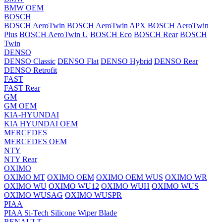
BMW OEM
BOSCH
BOSCH AeroTwin
BOSCH AeroTwin APX
BOSCH AeroTwin
Plus
BOSCH AeroTwin U
BOSCH Eco
BOSCH Rear
BOSCH
Twin
DENSO
DENSO Classic
DENSO Flat
DENSO Hybrid
DENSO Rear
DENSO Retrofit
FAST
FAST Rear
GM
GM OEM
KIA-HYUNDAI
KIA HYUNDAI OEM
MERCEDES
MERCEDES OEM
NTY
NTY Rear
OXIMO
OXIMO MT
OXIMO OEM
OXIMO OEM WUS
OXIMO WR
OXIMO WU
OXIMO WU12
OXIMO WUH
OXIMO WUS
OXIMO WUSAG
OXIMO WUSPR
PIAA
PIAA Si-Tech Silicone Wiper Blade
RENAULT