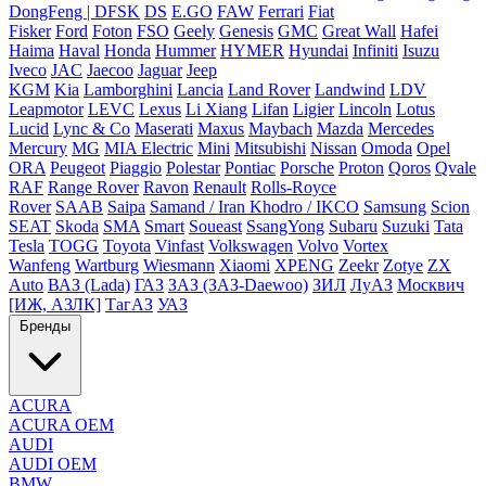
DongFeng | DFSK
DS
E.GO
FAW
Ferrari
Fiat
Fisker
Ford
Foton
FSO
Geely
Genesis
GMC
Great Wall
Hafei
Haima
Haval
Honda
Hummer
HYMER
Hyundai
Infiniti
Isuzu
Iveco
JAC
Jaecoo
Jaguar
Jeep
KGM
Kia
Lamborghini
Lancia
Land Rover
Landwind
LDV
Leapmotor
LEVC
Lexus
Li Xiang
Lifan
Ligier
Lincoln
Lotus
Lucid
Lync & Co
Maserati
Maxus
Maybach
Mazda
Mercedes
Mercury
MG
MIA Electric
Mini
Mitsubishi
Nissan
Omoda
Opel
ORA
Peugeot
Piaggio
Polestar
Pontiac
Porsche
Proton
Qoros
Qvale
RAF
Range Rover
Ravon
Renault
Rolls-Royce
Rover
SAAB
Saipa
Samand / Iran Khodro / IKCO
Samsung
Scion
SEAT
Skoda
SMA
Smart
Soueast
SsangYong
Subaru
Suzuki
Tata
Tesla
TOGG
Toyota
Vinfast
Volkswagen
Volvo
Vortex
Wanfeng
Wartburg
Wiesmann
Xiaomi
XPENG
Zeekr
Zotye
ZX
Auto
ВАЗ (Lada)
ГАЗ
ЗАЗ (ЗАЗ-Daewoo)
ЗИЛ
ЛуАЗ
Москвич
[ИЖ, АЗЛК]
ТагАЗ
УАЗ
Бренды
ACURA
ACURA OEM
AUDI
AUDI OEM
BMW