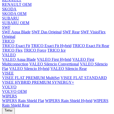
RENAULT OEM
SKODA
SKODA OEM
SUBARU
SUBARU OEM
SWF
SWF Aqua Blade
SWF Das Original
SWF Rear
SWF VisioFlex
Original
TRICO
TRICO Exact Fit
TRICO Exact Fit Hybrid
TRICO Exact Fit Rear
TRICO Flex
TRICO Force
TRICO Ice
VALEO
VALEO Aqua Blade
VALEO First Hybrid
VALEO First
Multiconnection
VALEO Silencio Convertional
VALEO Silencio
Flat
VALEO Silencio Hybrid
VALEO Silencio Rear
VISEE
VISEE FLAT PREMIUM MultiSet
VISEE FLAT STANDARD
VISEE HYBRID PREMIUM SYNERGY+
VOLVO
VOLVO OEM
WIPERS
WIPERS Rain Shield Flat
WIPERS Rain Shield Hybrid
WIPERS
Rain Shield Rear
Типы