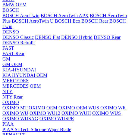
BMW OEM
BOSCH
BOSCH AeroTwin
BOSCH AeroTwin APX
BOSCH AeroTwin
Plus
BOSCH AeroTwin U
BOSCH Eco
BOSCH Rear
BOSCH
Twin
DENSO
DENSO Classic
DENSO Flat
DENSO Hybrid
DENSO Rear
DENSO Retrofit
FAST
FAST Rear
GM
GM OEM
KIA-HYUNDAI
KIA HYUNDAI OEM
MERCEDES
MERCEDES OEM
NTY
NTY Rear
OXIMO
OXIMO MT
OXIMO OEM
OXIMO OEM WUS
OXIMO WR
OXIMO WU
OXIMO WU12
OXIMO WUH
OXIMO WUS
OXIMO WUSAG
OXIMO WUSPR
PIAA
PIAA Si-Tech Silicone Wiper Blade
RENAULT