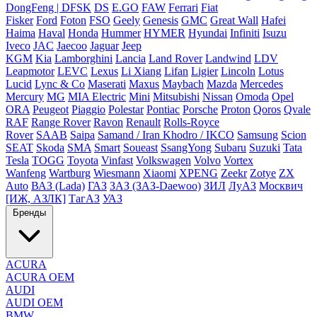
DongFeng | DFSK
DS
E.GO
FAW
Ferrari
Fiat
Fisker
Ford
Foton
FSO
Geely
Genesis
GMC
Great Wall
Hafei
Haima
Haval
Honda
Hummer
HYMER
Hyundai
Infiniti
Isuzu
Iveco
JAC
Jaecoo
Jaguar
Jeep
KGM
Kia
Lamborghini
Lancia
Land Rover
Landwind
LDV
Leapmotor
LEVC
Lexus
Li Xiang
Lifan
Ligier
Lincoln
Lotus
Lucid
Lync & Co
Maserati
Maxus
Maybach
Mazda
Mercedes
Mercury
MG
MIA Electric
Mini
Mitsubishi
Nissan
Omoda
Opel
ORA
Peugeot
Piaggio
Polestar
Pontiac
Porsche
Proton
Qoros
Qvale
RAF
Range Rover
Ravon
Renault
Rolls-Royce
Rover
SAAB
Saipa
Samand / Iran Khodro / IKCO
Samsung
Scion
SEAT
Skoda
SMA
Smart
Soueast
SsangYong
Subaru
Suzuki
Tata
Tesla
TOGG
Toyota
Vinfast
Volkswagen
Volvo
Vortex
Wanfeng
Wartburg
Wiesmann
Xiaomi
XPENG
Zeekr
Zotye
ZX
Auto
ВАЗ (Lada)
ГАЗ
ЗАЗ (ЗАЗ-Daewoo)
ЗИЛ
ЛуАЗ
Москвич
[ИЖ, АЗЛК]
ТагАЗ
УАЗ
Бренды
ACURA
ACURA OEM
AUDI
AUDI OEM
BMW