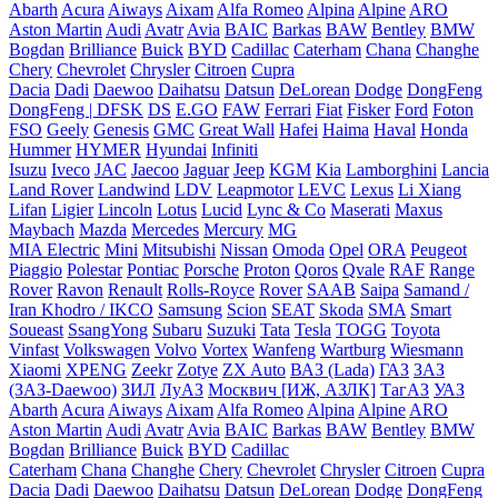
Abarth
Acura
Aiways
Aixam
Alfa Romeo
Alpina
Alpine
ARO
Aston Martin
Audi
Avatr
Avia
BAIC
Barkas
BAW
Bentley
BMW
Bogdan
Brilliance
Buick
BYD
Cadillac
Caterham
Chana
Changhe
Chery
Chevrolet
Chrysler
Citroen
Cupra
Dacia
Dadi
Daewoo
Daihatsu
Datsun
DeLorean
Dodge
DongFeng
DongFeng | DFSK
DS
E.GO
FAW
Ferrari
Fiat
Fisker
Ford
Foton
FSO
Geely
Genesis
GMC
Great Wall
Hafei
Haima
Haval
Honda
Hummer
HYMER
Hyundai
Infiniti
Isuzu
Iveco
JAC
Jaecoo
Jaguar
Jeep
KGM
Kia
Lamborghini
Lancia
Land Rover
Landwind
LDV
Leapmotor
LEVC
Lexus
Li Xiang
Lifan
Ligier
Lincoln
Lotus
Lucid
Lync & Co
Maserati
Maxus
Maybach
Mazda
Mercedes
Mercury
MG
MIA Electric
Mini
Mitsubishi
Nissan
Omoda
Opel
ORA
Peugeot
Piaggio
Polestar
Pontiac
Porsche
Proton
Qoros
Qvale
RAF
Range
Rover
Ravon
Renault
Rolls-Royce
Rover
SAAB
Saipa
Samand /
Iran Khodro / IKCO
Samsung
Scion
SEAT
Skoda
SMA
Smart
Soueast
SsangYong
Subaru
Suzuki
Tata
Tesla
TOGG
Toyota
Vinfast
Volkswagen
Volvo
Vortex
Wanfeng
Wartburg
Wiesmann
Xiaomi
XPENG
Zeekr
Zotye
ZX Auto
ВАЗ (Lada)
ГАЗ
ЗАЗ
(ЗАЗ-Daewoo)
ЗИЛ
ЛуАЗ
Москвич [ИЖ, АЗЛК]
ТагАЗ
УАЗ
Abarth
Acura
Aiways
Aixam
Alfa Romeo
Alpina
Alpine
ARO
Aston Martin
Audi
Avatr
Avia
BAIC
Barkas
BAW
Bentley
BMW
Bogdan
Brilliance
Buick
BYD
Cadillac
Caterham
Chana
Changhe
Chery
Chevrolet
Chrysler
Citroen
Cupra
Dacia
Dadi
Daewoo
Daihatsu
Datsun
DeLorean
Dodge
DongFeng