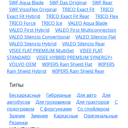
SWF Aqua Blade
SWF Das Original
SWF Rear
SWF VisioFlex Original
TRICO Exact Fit
TRICO
Exact Fit Hybrid
TRICO Exact Fit Rear
TRICO Flex
TRICO Force
TRICO Ice
VALEO Aqua Blade
VALEO First Hybrid
VALEO First Multiconnection
VALEO Silencio Convertional
VALEO Silencio Flat
VALEO Silencio Hybrid
VALEO Silencio Rear
VISEE FLAT PREMIUM MultiSet
VISEE FLAT
STANDARD
VISEE HYBRID PREMIUM SYNERGY+
VOLVO OEM
WIPERS Rain Shield Flat
WIPERS
Rain Shield Hybrid
WIPERS Rain Shield Rear
Типы
Бескаркасные
Гибридные
Для авто
Для
автобусов
Для грузовиков
Для тракторов
С
подогревом
С форсунками
Со спойлером
Задние
Зимние
Каркасные
Оригинальные
Резинки