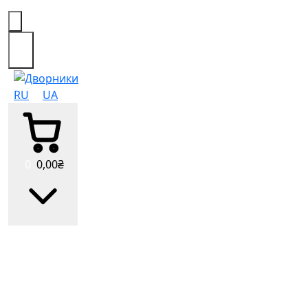
0
RU
UA
0
0
,00
₴