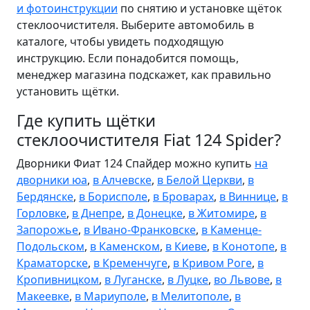
и фотоинструкции
по снятию и установке щёток
стеклоочистителя. Выберите автомобиль в
каталоге, чтобы увидеть подходящую
инструкцию. Если понадобится помощь,
менеджер магазина подскажет, как правильно
установить щётки.
Где купить щётки
стеклоочистителя Fiat 124 Spider?
Дворники Фиат 124 Спайдер можно купить
на
дворники юа
,
в Алчевске
,
в Белой Церкви
,
в
Бердянске
,
в Борисполе
,
в Броварах
,
в Виннице
,
в
Горловке
,
в Днепре
,
в Донецке
,
в Житомире
,
в
Запорожье
,
в Ивано-Франковске
,
в Каменце-
Подольском
,
в Каменском
,
в Киеве
,
в Конотопе
,
в
Краматорске
,
в Кременчуге
,
в Кривом Роге
,
в
Кропивницком
,
в Луганске
,
в Луцке
,
во Львове
,
в
Макеевке
,
в Мариуполе
,
в Мелитополе
,
в