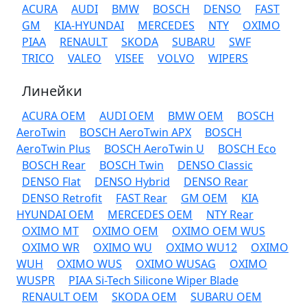
ACURA
AUDI
BMW
BOSCH
DENSO
FAST
GM
KIA-HYUNDAI
MERCEDES
NTY
OXIMO
PIAA
RENAULT
SKODA
SUBARU
SWF
TRICO
VALEO
VISEE
VOLVO
WIPERS
Линейки
ACURA OEM
AUDI OEM
BMW OEM
BOSCH
AeroTwin
BOSCH AeroTwin APX
BOSCH
AeroTwin Plus
BOSCH AeroTwin U
BOSCH Eco
BOSCH Rear
BOSCH Twin
DENSO Classic
DENSO Flat
DENSO Hybrid
DENSO Rear
DENSO Retrofit
FAST Rear
GM OEM
KIA
HYUNDAI OEM
MERCEDES OEM
NTY Rear
OXIMO MT
OXIMO OEM
OXIMO OEM WUS
OXIMO WR
OXIMO WU
OXIMO WU12
OXIMO
WUH
OXIMO WUS
OXIMO WUSAG
OXIMO
WUSPR
PIAA Si-Tech Silicone Wiper Blade
RENAULT OEM
SKODA OEM
SUBARU OEM