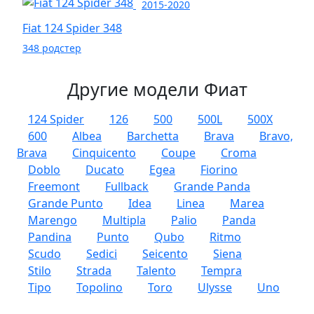
2015-2020
Fiat 124 Spider 348
348 родстер
Другие модели Фиат
124 Spider
126
500
500L
500X
600
Albea
Barchetta
Brava
Bravo,
Brava
Cinquicento
Coupe
Croma
Doblo
Ducato
Egea
Fiorino
Freemont
Fullback
Grande Panda
Grande Punto
Idea
Linea
Marea
Marengo
Multipla
Palio
Panda
Pandina
Punto
Qubo
Ritmo
Scudo
Sedici
Seicento
Siena
Stilo
Strada
Talento
Tempra
Tipo
Topolino
Toro
Ulysse
Uno