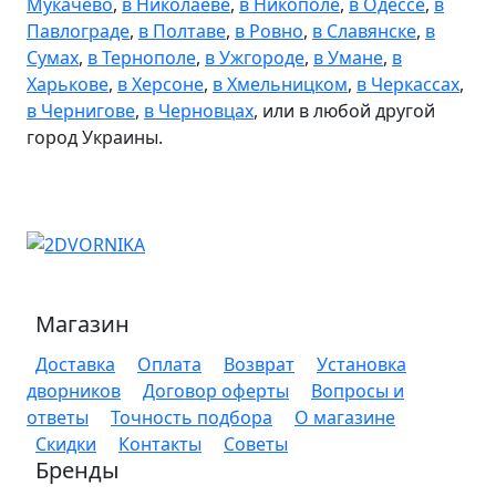
Мукачево
,
в Николаеве
,
в Никополе
,
в Одессе
,
в
Павлограде
,
в Полтаве
,
в Ровно
,
в Славянске
,
в
Сумах
,
в Тернополе
,
в Ужгороде
,
в Умане
,
в
Харькове
,
в Херсоне
,
в Хмельницком
,
в Черкассах
,
в Чернигове
,
в Черновцах
, или в любой другой
город Украины.
Магазин
Доставка
Оплата
Возврат
Установка
дворников
Договор оферты
Вопросы и
ответы
Точность подбора
О магазине
Скидки
Контакты
Советы
Бренды