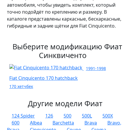
автомобиля, чтобы увидеть комплект, который
точно подойдёт по креплению и размеру. В
каталоге представлены каркасные, бескаркасные,
гибридные и задние щётки для Fiat Cinquicento.
Выберите модификацию Фиат
Синквиченто
1991-1998
Fiat Cinquicento 170 hatchback
170 хетчбек
Другие модели Фиат
124 Spider
126
500
500L
500X
600
Albea
Barchetta
Brava
Bravo,
Brava
Cinquicento
Coupe
Croma