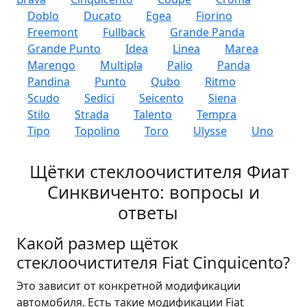
Doblo
Ducato
Egea
Fiorino
Freemont
Fullback
Grande Panda
Grande Punto
Idea
Linea
Marea
Marengo
Multipla
Palio
Panda
Pandina
Punto
Qubo
Ritmo
Scudo
Sedici
Seicento
Siena
Stilo
Strada
Talento
Tempra
Tipo
Topolino
Toro
Ulysse
Uno
Щётки стеклоочистителя Фиат
Синквиченто: вопросы и
ответы
Какой размер щёток
стеклоочистителя Fiat Cinquicento?
Это зависит от конкретной модификации
автомобиля. Есть такие модификации Fiat