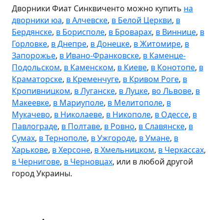
Дворники Фиат Синквиченто можно купить
на
дворники юа
,
в Алчевске
,
в Белой Церкви
,
в
Бердянске
,
в Борисполе
,
в Броварах
,
в Виннице
,
в
Горловке
,
в Днепре
,
в Донецке
,
в Житомире
,
в
Запорожье
,
в Ивано-Франковске
,
в Каменце-
Подольском
,
в Каменском
,
в Киеве
,
в Конотопе
,
в
Краматорске
,
в Кременчуге
,
в Кривом Роге
,
в
Кропивницком
,
в Луганске
,
в Луцке
,
во Львове
,
в
Макеевке
,
в Мариуполе
,
в Мелитополе
,
в
Мукачево
,
в Николаеве
,
в Никополе
,
в Одессе
,
в
Павлограде
,
в Полтаве
,
в Ровно
,
в Славянске
,
в
Сумах
,
в Тернополе
,
в Ужгороде
,
в Умане
,
в
Харькове
,
в Херсоне
,
в Хмельницком
,
в Черкассах
,
в Чернигове
,
в Черновцах
, или в любой другой
город Украины.