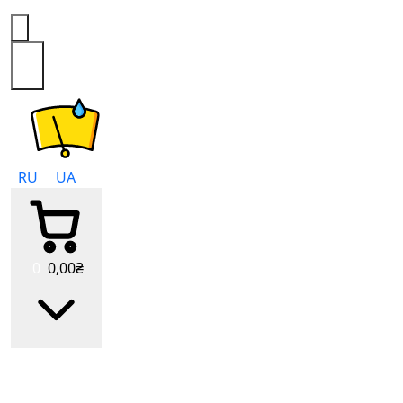
0
RU
UA
0
0
,00
₴