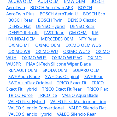
ACURA OEM
AUDI OEM
BMW OEM
BOSCH
AeroTwin
BOSCH AeroTwin APX
BOSCH
AeroTwin Plus
BOSCH AeroTwin U
BOSCH Eco
BOSCH Rear
BOSCH Twin
DENSO Classic
DENSO Flat
DENSO Hybrid
DENSO Rear
DENSO Retrofit
FAST Rear
GM OEM
KIA
HYUNDAI OEM
MERCEDES OEM
NTY Rear
OXIMO MT
OXIMO OEM
OXIMO OEM WUS
OXIMO WR
OXIMO WU
OXIMO WU12
OXIMO
WUH
OXIMO WUS
OXIMO WUSAG
OXIMO
WUSPR
PIAA Si-Tech Silicone Wiper Blade
RENAULT OEM
SKODA OEM
SUBARU OEM
SWF Aqua Blade
SWF Das Original
SWF Rear
SWF VisioFlex Original
TRICO Exact Fit
TRICO
Exact Fit Hybrid
TRICO Exact Fit Rear
TRICO Flex
TRICO Force
TRICO Ice
VALEO Aqua Blade
VALEO First Hybrid
VALEO First Multiconnection
VALEO Silencio Convertional
VALEO Silencio Flat
VALEO Silencio Hybrid
VALEO Silencio Rear