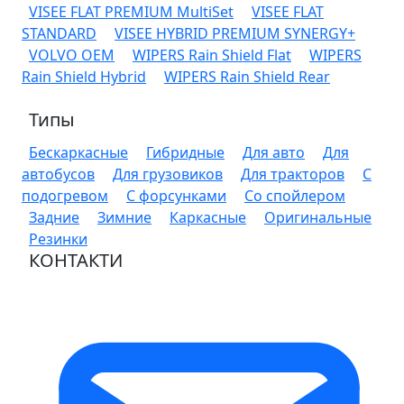
VISEE FLAT PREMIUM MultiSet
VISEE FLAT
STANDARD
VISEE HYBRID PREMIUM SYNERGY+
VOLVO OEM
WIPERS Rain Shield Flat
WIPERS
Rain Shield Hybrid
WIPERS Rain Shield Rear
Типы
Бескаркасные
Гибридные
Для авто
Для
автобусов
Для грузовиков
Для тракторов
С
подогревом
С форсунками
Со спойлером
Задние
Зимние
Каркасные
Оригинальные
Резинки
КОНТАКТИ