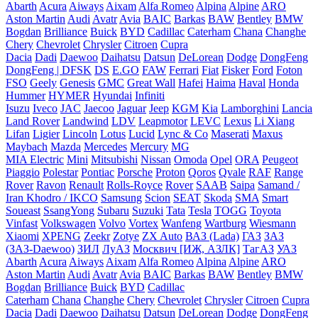
Abarth
Acura
Aiways
Aixam
Alfa Romeo
Alpina
Alpine
ARO
Aston Martin
Audi
Avatr
Avia
BAIC
Barkas
BAW
Bentley
BMW
Bogdan
Brilliance
Buick
BYD
Cadillac
Caterham
Chana
Changhe
Chery
Chevrolet
Chrysler
Citroen
Cupra
Dacia
Dadi
Daewoo
Daihatsu
Datsun
DeLorean
Dodge
DongFeng
DongFeng | DFSK
DS
E.GO
FAW
Ferrari
Fiat
Fisker
Ford
Foton
FSO
Geely
Genesis
GMC
Great Wall
Hafei
Haima
Haval
Honda
Hummer
HYMER
Hyundai
Infiniti
Isuzu
Iveco
JAC
Jaecoo
Jaguar
Jeep
KGM
Kia
Lamborghini
Lancia
Land Rover
Landwind
LDV
Leapmotor
LEVC
Lexus
Li Xiang
Lifan
Ligier
Lincoln
Lotus
Lucid
Lync & Co
Maserati
Maxus
Maybach
Mazda
Mercedes
Mercury
MG
MIA Electric
Mini
Mitsubishi
Nissan
Omoda
Opel
ORA
Peugeot
Piaggio
Polestar
Pontiac
Porsche
Proton
Qoros
Qvale
RAF
Range
Rover
Ravon
Renault
Rolls-Royce
Rover
SAAB
Saipa
Samand /
Iran Khodro / IKCO
Samsung
Scion
SEAT
Skoda
SMA
Smart
Soueast
SsangYong
Subaru
Suzuki
Tata
Tesla
TOGG
Toyota
Vinfast
Volkswagen
Volvo
Vortex
Wanfeng
Wartburg
Wiesmann
Xiaomi
XPENG
Zeekr
Zotye
ZX Auto
ВАЗ (Lada)
ГАЗ
ЗАЗ
(ЗАЗ-Daewoo)
ЗИЛ
ЛуАЗ
Москвич [ИЖ, АЗЛК]
ТагАЗ
УАЗ
Abarth
Acura
Aiways
Aixam
Alfa Romeo
Alpina
Alpine
ARO
Aston Martin
Audi
Avatr
Avia
BAIC
Barkas
BAW
Bentley
BMW
Bogdan
Brilliance
Buick
BYD
Cadillac
Caterham
Chana
Changhe
Chery
Chevrolet
Chrysler
Citroen
Cupra
Dacia
Dadi
Daewoo
Daihatsu
Datsun
DeLorean
Dodge
DongFeng