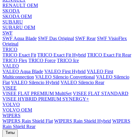
RENAULT OEM
SKODA
SKODA OEM
SUBARU
SUBARU OEM
SWF
SWF Aqua Blade
SWF Das Original
SWF Rear
SWF VisioFlex
Original
TRICO
TRICO Exact Fit
TRICO Exact Fit Hybrid
TRICO Exact Fit Rear
TRICO Flex
TRICO Force
TRICO Ice
VALEO
VALEO Aqua Blade
VALEO First Hybrid
VALEO First
Multiconnection
VALEO Silencio Convertional
VALEO Silencio
Flat
VALEO Silencio Hybrid
VALEO Silencio Rear
VISEE
VISEE FLAT PREMIUM MultiSet
VISEE FLAT STANDARD
VISEE HYBRID PREMIUM SYNERGY+
VOLVO
VOLVO OEM
WIPERS
WIPERS Rain Shield Flat
WIPERS Rain Shield Hybrid
WIPERS
Rain Shield Rear
Типы