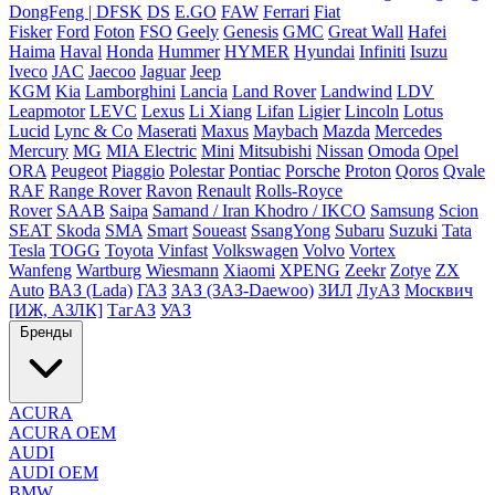
DongFeng | DFSK
DS
E.GO
FAW
Ferrari
Fiat
Fisker
Ford
Foton
FSO
Geely
Genesis
GMC
Great Wall
Hafei
Haima
Haval
Honda
Hummer
HYMER
Hyundai
Infiniti
Isuzu
Iveco
JAC
Jaecoo
Jaguar
Jeep
KGM
Kia
Lamborghini
Lancia
Land Rover
Landwind
LDV
Leapmotor
LEVC
Lexus
Li Xiang
Lifan
Ligier
Lincoln
Lotus
Lucid
Lync & Co
Maserati
Maxus
Maybach
Mazda
Mercedes
Mercury
MG
MIA Electric
Mini
Mitsubishi
Nissan
Omoda
Opel
ORA
Peugeot
Piaggio
Polestar
Pontiac
Porsche
Proton
Qoros
Qvale
RAF
Range Rover
Ravon
Renault
Rolls-Royce
Rover
SAAB
Saipa
Samand / Iran Khodro / IKCO
Samsung
Scion
SEAT
Skoda
SMA
Smart
Soueast
SsangYong
Subaru
Suzuki
Tata
Tesla
TOGG
Toyota
Vinfast
Volkswagen
Volvo
Vortex
Wanfeng
Wartburg
Wiesmann
Xiaomi
XPENG
Zeekr
Zotye
ZX
Auto
ВАЗ (Lada)
ГАЗ
ЗАЗ (ЗАЗ-Daewoo)
ЗИЛ
ЛуАЗ
Москвич
[ИЖ, АЗЛК]
ТагАЗ
УАЗ
Бренды
ACURA
ACURA OEM
AUDI
AUDI OEM
BMW