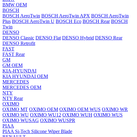
BMW OEM
BOSCH
BOSCH AeroTwin
BOSCH AeroTwin APX
BOSCH AeroTwin
Plus
BOSCH AeroTwin U
BOSCH Eco
BOSCH Rear
BOSCH
Twin
DENSO
DENSO Classic
DENSO Flat
DENSO Hybrid
DENSO Rear
DENSO Retrofit
FAST
FAST Rear
GM
GM OEM
KIA-HYUNDAI
KIA HYUNDAI OEM
MERCEDES
MERCEDES OEM
NTY
NTY Rear
OXIMO
OXIMO MT
OXIMO OEM
OXIMO OEM WUS
OXIMO WR
OXIMO WU
OXIMO WU12
OXIMO WUH
OXIMO WUS
OXIMO WUSAG
OXIMO WUSPR
PIAA
PIAA Si-Tech Silicone Wiper Blade
RENAULT