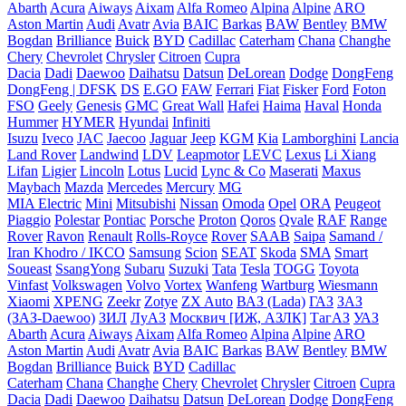
Abarth
Acura
Aiways
Aixam
Alfa Romeo
Alpina
Alpine
ARO
Aston Martin
Audi
Avatr
Avia
BAIC
Barkas
BAW
Bentley
BMW
Bogdan
Brilliance
Buick
BYD
Cadillac
Caterham
Chana
Changhe
Chery
Chevrolet
Chrysler
Citroen
Cupra
Dacia
Dadi
Daewoo
Daihatsu
Datsun
DeLorean
Dodge
DongFeng
DongFeng | DFSK
DS
E.GO
FAW
Ferrari
Fiat
Fisker
Ford
Foton
FSO
Geely
Genesis
GMC
Great Wall
Hafei
Haima
Haval
Honda
Hummer
HYMER
Hyundai
Infiniti
Isuzu
Iveco
JAC
Jaecoo
Jaguar
Jeep
KGM
Kia
Lamborghini
Lancia
Land Rover
Landwind
LDV
Leapmotor
LEVC
Lexus
Li Xiang
Lifan
Ligier
Lincoln
Lotus
Lucid
Lync & Co
Maserati
Maxus
Maybach
Mazda
Mercedes
Mercury
MG
MIA Electric
Mini
Mitsubishi
Nissan
Omoda
Opel
ORA
Peugeot
Piaggio
Polestar
Pontiac
Porsche
Proton
Qoros
Qvale
RAF
Range
Rover
Ravon
Renault
Rolls-Royce
Rover
SAAB
Saipa
Samand /
Iran Khodro / IKCO
Samsung
Scion
SEAT
Skoda
SMA
Smart
Soueast
SsangYong
Subaru
Suzuki
Tata
Tesla
TOGG
Toyota
Vinfast
Volkswagen
Volvo
Vortex
Wanfeng
Wartburg
Wiesmann
Xiaomi
XPENG
Zeekr
Zotye
ZX Auto
ВАЗ (Lada)
ГАЗ
ЗАЗ
(ЗАЗ-Daewoo)
ЗИЛ
ЛуАЗ
Москвич [ИЖ, АЗЛК]
ТагАЗ
УАЗ
Abarth
Acura
Aiways
Aixam
Alfa Romeo
Alpina
Alpine
ARO
Aston Martin
Audi
Avatr
Avia
BAIC
Barkas
BAW
Bentley
BMW
Bogdan
Brilliance
Buick
BYD
Cadillac
Caterham
Chana
Changhe
Chery
Chevrolet
Chrysler
Citroen
Cupra
Dacia
Dadi
Daewoo
Daihatsu
Datsun
DeLorean
Dodge
DongFeng