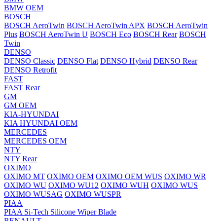
BMW OEM
BOSCH
BOSCH AeroTwin
BOSCH AeroTwin APX
BOSCH AeroTwin
Plus
BOSCH AeroTwin U
BOSCH Eco
BOSCH Rear
BOSCH
Twin
DENSO
DENSO Classic
DENSO Flat
DENSO Hybrid
DENSO Rear
DENSO Retrofit
FAST
FAST Rear
GM
GM OEM
KIA-HYUNDAI
KIA HYUNDAI OEM
MERCEDES
MERCEDES OEM
NTY
NTY Rear
OXIMO
OXIMO MT
OXIMO OEM
OXIMO OEM WUS
OXIMO WR
OXIMO WU
OXIMO WU12
OXIMO WUH
OXIMO WUS
OXIMO WUSAG
OXIMO WUSPR
PIAA
PIAA Si-Tech Silicone Wiper Blade
RENAULT