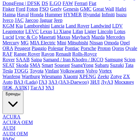
DongFeng | DFSK
DS
E.GO
FAW
Ferrari
Fiat
Fisker
Ford
Foton
FSO
Geely
Genesis
GMC
Great Wall
Hafei
Haima
Haval
Honda
Hummer
HYMER
Hyundai
Infiniti
Isuzu
Iveco
JAC
Jaecoo
Jaguar
Jeep
KGM
Kia
Lamborghini
Lancia
Land Rover
Landwind
LDV
Leapmotor
LEVC
Lexus
Li Xiang
Lifan
Ligier
Lincoln
Lotus
Lucid
Lync & Co
Maserati
Maxus
Maybach
Mazda
Mercedes
Mercury
MG
MIA Electric
Mini
Mitsubishi
Nissan
Omoda
Opel
ORA
Peugeot
Piaggio
Polestar
Pontiac
Porsche
Proton
Qoros
Qvale
RAF
Range Rover
Ravon
Renault
Rolls-Royce
Rover
SAAB
Saipa
Samand / Iran Khodro / IKCO
Samsung
Scion
SEAT
Skoda
SMA
Smart
Soueast
SsangYong
Subaru
Suzuki
Tata
Tesla
TOGG
Toyota
Vinfast
Volkswagen
Volvo
Vortex
Wanfeng
Wartburg
Wiesmann
Xiaomi
XPENG
Zeekr
Zotye
ZX
Auto
ВАЗ (Lada)
ГАЗ
ЗАЗ (ЗАЗ-Daewoo)
ЗИЛ
ЛуАЗ
Москвич
[ИЖ, АЗЛК]
ТагАЗ
УАЗ
Бренды
ACURA
ACURA OEM
AUDI
AUDI OEM
BMW