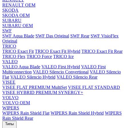
RENAULT OEM
SKODA
SKODA OEM
SUBARU
SUBARU OEM
SWF
SWF Aqua Blade
SWF Das Original
SWF Rear
SWF VisioFlex
Original
TRICO
TRICO Exact Fit
TRICO Exact Fit Hybrid
TRICO Exact Fit Rear
TRICO Flex
TRICO Force
TRICO Ice
VALEO
VALEO Aqua Blade
VALEO First Hybrid
VALEO First
Multiconnection
VALEO Silencio Convertional
VALEO Silencio
Flat
VALEO Silencio Hybrid
VALEO Silencio Rear
VISEE
VISEE FLAT PREMIUM MultiSet
VISEE FLAT STANDARD
VISEE HYBRID PREMIUM SYNERGY+
VOLVO
VOLVO OEM
WIPERS
WIPERS Rain Shield Flat
WIPERS Rain Shield Hybrid
WIPERS
Rain Shield Rear
Типы