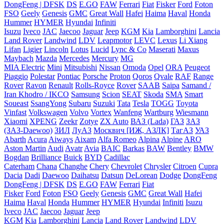
DongFeng | DFSK
DS
E.GO
FAW
Ferrari
Fiat
Fisker
Ford
Foton
FSO
Geely
Genesis
GMC
Great Wall
Hafei
Haima
Haval
Honda
Hummer
HYMER
Hyundai
Infiniti
Isuzu
Iveco
JAC
Jaecoo
Jaguar
Jeep
KGM
Kia
Lamborghini
Lancia
Land Rover
Landwind
LDV
Leapmotor
LEVC
Lexus
Li Xiang
Lifan
Ligier
Lincoln
Lotus
Lucid
Lync & Co
Maserati
Maxus
Maybach
Mazda
Mercedes
Mercury
MG
MIA Electric
Mini
Mitsubishi
Nissan
Omoda
Opel
ORA
Peugeot
Piaggio
Polestar
Pontiac
Porsche
Proton
Qoros
Qvale
RAF
Range
Rover
Ravon
Renault
Rolls-Royce
Rover
SAAB
Saipa
Samand /
Iran Khodro / IKCO
Samsung
Scion
SEAT
Skoda
SMA
Smart
Soueast
SsangYong
Subaru
Suzuki
Tata
Tesla
TOGG
Toyota
Vinfast
Volkswagen
Volvo
Vortex
Wanfeng
Wartburg
Wiesmann
Xiaomi
XPENG
Zeekr
Zotye
ZX Auto
ВАЗ (Lada)
ГАЗ
ЗАЗ
(ЗАЗ-Daewoo)
ЗИЛ
ЛуАЗ
Москвич [ИЖ, АЗЛК]
ТагАЗ
УАЗ
Abarth
Acura
Aiways
Aixam
Alfa Romeo
Alpina
Alpine
ARO
Aston Martin
Audi
Avatr
Avia
BAIC
Barkas
BAW
Bentley
BMW
Bogdan
Brilliance
Buick
BYD
Cadillac
Caterham
Chana
Changhe
Chery
Chevrolet
Chrysler
Citroen
Cupra
Dacia
Dadi
Daewoo
Daihatsu
Datsun
DeLorean
Dodge
DongFeng
DongFeng | DFSK
DS
E.GO
FAW
Ferrari
Fiat
Fisker
Ford
Foton
FSO
Geely
Genesis
GMC
Great Wall
Hafei
Haima
Haval
Honda
Hummer
HYMER
Hyundai
Infiniti
Isuzu
Iveco
JAC
Jaecoo
Jaguar
Jeep
KGM
Kia
Lamborghini
Lancia
Land Rover
Landwind
LDV