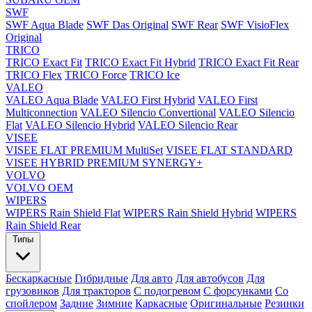
SWF
SWF Aqua Blade
SWF Das Original
SWF Rear
SWF VisioFlex
Original
TRICO
TRICO Exact Fit
TRICO Exact Fit Hybrid
TRICO Exact Fit Rear
TRICO Flex
TRICO Force
TRICO Ice
VALEO
VALEO Aqua Blade
VALEO First Hybrid
VALEO First
Multiconnection
VALEO Silencio Convertional
VALEO Silencio
Flat
VALEO Silencio Hybrid
VALEO Silencio Rear
VISEE
VISEE FLAT PREMIUM MultiSet
VISEE FLAT STANDARD
VISEE HYBRID PREMIUM SYNERGY+
VOLVO
VOLVO OEM
WIPERS
WIPERS Rain Shield Flat
WIPERS Rain Shield Hybrid
WIPERS
Rain Shield Rear
Типы
Бескаркасные
Гибридные
Для авто
Для автобусов
Для
грузовиков
Для тракторов
С подогревом
С форсунками
Со
спойлером
Задние
Зимние
Каркасные
Оригинальные
Резинки