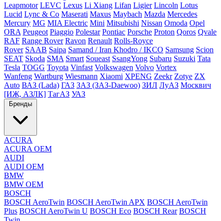
Leapmotor
LEVC
Lexus
Li Xiang
Lifan
Ligier
Lincoln
Lotus
Lucid
Lync & Co
Maserati
Maxus
Maybach
Mazda
Mercedes
Mercury
MG
MIA Electric
Mini
Mitsubishi
Nissan
Omoda
Opel
ORA
Peugeot
Piaggio
Polestar
Pontiac
Porsche
Proton
Qoros
Qvale
RAF
Range Rover
Ravon
Renault
Rolls-Royce
Rover
SAAB
Saipa
Samand / Iran Khodro / IKCO
Samsung
Scion
SEAT
Skoda
SMA
Smart
Soueast
SsangYong
Subaru
Suzuki
Tata
Tesla
TOGG
Toyota
Vinfast
Volkswagen
Volvo
Vortex
Wanfeng
Wartburg
Wiesmann
Xiaomi
XPENG
Zeekr
Zotye
ZX
Auto
ВАЗ (Lada)
ГАЗ
ЗАЗ (ЗАЗ-Daewoo)
ЗИЛ
ЛуАЗ
Москвич
[ИЖ, АЗЛК]
ТагАЗ
УАЗ
Бренды
ACURA
ACURA OEM
AUDI
AUDI OEM
BMW
BMW OEM
BOSCH
BOSCH AeroTwin
BOSCH AeroTwin APX
BOSCH AeroTwin
Plus
BOSCH AeroTwin U
BOSCH Eco
BOSCH Rear
BOSCH
Twin