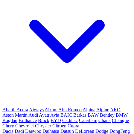
Abarth
Acura
Aiways
Aixam
Alfa Romeo
Alpina
Alpine
ARO
Aston Martin
Audi
Avatr
Avia
BAIC
Barkas
BAW
Bentley
BMW
Bogdan
Brilliance
Buick
BYD
Cadillac
Caterham
Chana
Changhe
Chery
Chevrolet
Chrysler
Citroen
Cupra
Dacia
Dadi
Daewoo
Daihatsu
Datsun
DeLorean
Dodge
DongFeng