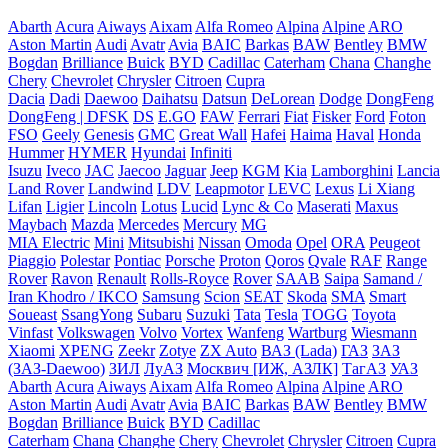
Abarth
Acura
Aiways
Aixam
Alfa Romeo
Alpina
Alpine
ARO
Aston Martin
Audi
Avatr
Avia
BAIC
Barkas
BAW
Bentley
BMW
Bogdan
Brilliance
Buick
BYD
Cadillac
Caterham
Chana
Changhe
Chery
Chevrolet
Chrysler
Citroen
Cupra
Dacia
Dadi
Daewoo
Daihatsu
Datsun
DeLorean
Dodge
DongFeng
DongFeng | DFSK
DS
E.GO
FAW
Ferrari
Fiat
Fisker
Ford
Foton
FSO
Geely
Genesis
GMC
Great Wall
Hafei
Haima
Haval
Honda
Hummer
HYMER
Hyundai
Infiniti
Isuzu
Iveco
JAC
Jaecoo
Jaguar
Jeep
KGM
Kia
Lamborghini
Lancia
Land Rover
Landwind
LDV
Leapmotor
LEVC
Lexus
Li Xiang
Lifan
Ligier
Lincoln
Lotus
Lucid
Lync & Co
Maserati
Maxus
Maybach
Mazda
Mercedes
Mercury
MG
MIA Electric
Mini
Mitsubishi
Nissan
Omoda
Opel
ORA
Peugeot
Piaggio
Polestar
Pontiac
Porsche
Proton
Qoros
Qvale
RAF
Range
Rover
Ravon
Renault
Rolls-Royce
Rover
SAAB
Saipa
Samand /
Iran Khodro / IKCO
Samsung
Scion
SEAT
Skoda
SMA
Smart
Soueast
SsangYong
Subaru
Suzuki
Tata
Tesla
TOGG
Toyota
Vinfast
Volkswagen
Volvo
Vortex
Wanfeng
Wartburg
Wiesmann
Xiaomi
XPENG
Zeekr
Zotye
ZX Auto
ВАЗ (Lada)
ГАЗ
ЗАЗ
(ЗАЗ-Daewoo)
ЗИЛ
ЛуАЗ
Москвич [ИЖ, АЗЛК]
ТагАЗ
УАЗ
Abarth
Acura
Aiways
Aixam
Alfa Romeo
Alpina
Alpine
ARO
Aston Martin
Audi
Avatr
Avia
BAIC
Barkas
BAW
Bentley
BMW
Bogdan
Brilliance
Buick
BYD
Cadillac
Caterham
Chana
Changhe
Chery
Chevrolet
Chrysler
Citroen
Cupra