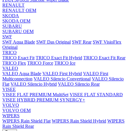
RENAULT
RENAULT OEM
SKODA
SKODA OEM
SUBARU
SUBARU OEM
SWF
SWF Aqua Blade
SWF Das Original
SWF Rear
SWF VisioFlex
Original
TRICO
TRICO Exact Fit
TRICO Exact Fit Hybrid
TRICO Exact Fit Rear
TRICO Flex
TRICO Force
TRICO Ice
VALEO
VALEO Aqua Blade
VALEO First Hybrid
VALEO First
Multiconnection
VALEO Silencio Convertional
VALEO Silencio
Flat
VALEO Silencio Hybrid
VALEO Silencio Rear
VISEE
VISEE FLAT PREMIUM MultiSet
VISEE FLAT STANDARD
VISEE HYBRID PREMIUM SYNERGY+
VOLVO
VOLVO OEM
WIPERS
WIPERS Rain Shield Flat
WIPERS Rain Shield Hybrid
WIPERS
Rain Shield Rear