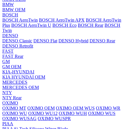
BMW
BMW OEM
BOSCH
BOSCH AeroTwin
BOSCH AeroTwin APX
BOSCH AeroTwin
Plus
BOSCH AeroTwin U
BOSCH Eco
BOSCH Rear
BOSCH
Twin
DENSO
DENSO Classic
DENSO Flat
DENSO Hybrid
DENSO Rear
DENSO Retrofit
FAST
FAST Rear
GM
GM OEM
KIA-HYUNDAI
KIA HYUNDAI OEM
MERCEDES
MERCEDES OEM
NTY
NTY Rear
OXIMO
OXIMO MT
OXIMO OEM
OXIMO OEM WUS
OXIMO WR
OXIMO WU
OXIMO WU12
OXIMO WUH
OXIMO WUS
OXIMO WUSAG
OXIMO WUSPR
PIAA
PIAA Si-Tech Silicone Wiper Blade