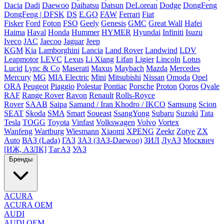
Dacia
Dadi
Daewoo
Daihatsu
Datsun
DeLorean
Dodge
DongFeng
DongFeng | DFSK
DS
E.GO
FAW
Ferrari
Fiat
Fisker
Ford
Foton
FSO
Geely
Genesis
GMC
Great Wall
Hafei
Haima
Haval
Honda
Hummer
HYMER
Hyundai
Infiniti
Isuzu
Iveco
JAC
Jaecoo
Jaguar
Jeep
KGM
Kia
Lamborghini
Lancia
Land Rover
Landwind
LDV
Leapmotor
LEVC
Lexus
Li Xiang
Lifan
Ligier
Lincoln
Lotus
Lucid
Lync & Co
Maserati
Maxus
Maybach
Mazda
Mercedes
Mercury
MG
MIA Electric
Mini
Mitsubishi
Nissan
Omoda
Opel
ORA
Peugeot
Piaggio
Polestar
Pontiac
Porsche
Proton
Qoros
Qvale
RAF
Range Rover
Ravon
Renault
Rolls-Royce
Rover
SAAB
Saipa
Samand / Iran Khodro / IKCO
Samsung
Scion
SEAT
Skoda
SMA
Smart
Soueast
SsangYong
Subaru
Suzuki
Tata
Tesla
TOGG
Toyota
Vinfast
Volkswagen
Volvo
Vortex
Wanfeng
Wartburg
Wiesmann
Xiaomi
XPENG
Zeekr
Zotye
ZX
Auto
ВАЗ (Lada)
ГАЗ
ЗАЗ (ЗАЗ-Daewoo)
ЗИЛ
ЛуАЗ
Москвич
[ИЖ, АЗЛК]
ТагАЗ
УАЗ
Бренды
ACURA
ACURA OEM
AUDI
AUDI OEM