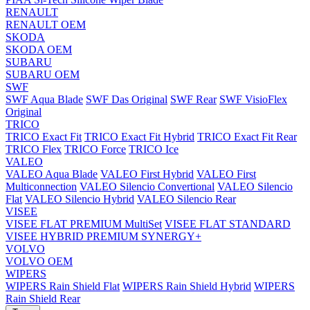
RENAULT
RENAULT OEM
SKODA
SKODA OEM
SUBARU
SUBARU OEM
SWF
SWF Aqua Blade
SWF Das Original
SWF Rear
SWF VisioFlex
Original
TRICO
TRICO Exact Fit
TRICO Exact Fit Hybrid
TRICO Exact Fit Rear
TRICO Flex
TRICO Force
TRICO Ice
VALEO
VALEO Aqua Blade
VALEO First Hybrid
VALEO First
Multiconnection
VALEO Silencio Convertional
VALEO Silencio
Flat
VALEO Silencio Hybrid
VALEO Silencio Rear
VISEE
VISEE FLAT PREMIUM MultiSet
VISEE FLAT STANDARD
VISEE HYBRID PREMIUM SYNERGY+
VOLVO
VOLVO OEM
WIPERS
WIPERS Rain Shield Flat
WIPERS Rain Shield Hybrid
WIPERS
Rain Shield Rear