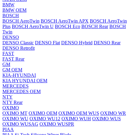
BMW
BMW OEM
BOSCH
BOSCH AeroTwin
BOSCH AeroTwin APX
BOSCH AeroTwin
Plus
BOSCH AeroTwin U
BOSCH Eco
BOSCH Rear
BOSCH
Twin
DENSO
DENSO Classic
DENSO Flat
DENSO Hybrid
DENSO Rear
DENSO Retrofit
FAST
FAST Rear
GM
GM OEM
KIA-HYUNDAI
KIA HYUNDAI OEM
MERCEDES
MERCEDES OEM
NTY
NTY Rear
OXIMO
OXIMO MT
OXIMO OEM
OXIMO OEM WUS
OXIMO WR
OXIMO WU
OXIMO WU12
OXIMO WUH
OXIMO WUS
OXIMO WUSAG
OXIMO WUSPR
PIAA
PIAA Si-Tech Silicone Wiper Blade