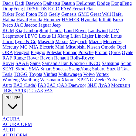
Dacia
Dadi
Daewoo
Daihatsu
Datsun
DeLorean
Dodge
DongFeng
DongFeng | DFSK
DS
E.GO
FAW
Ferrari
Fiat
Fisker
Ford
Foton
FSO
Geely
Genesis
GMC
Great Wall
Hafei
Haima
Haval
Honda
Hummer
HYMER
Hyundai
Infiniti
Isuzu
Iveco
JAC
Jaecoo
Jaguar
Jeep
KGM
Kia
Lamborghini
Lancia
Land Rover
Landwind
LDV
Leapmotor
LEVC
Lexus
Li Xiang
Lifan
Ligier
Lincoln
Lotus
Lucid
Lync & Co
Maserati
Maxus
Maybach
Mazda
Mercedes
Mercury
MG
MIA Electric
Mini
Mitsubishi
Nissan
Omoda
Opel
ORA
Peugeot
Piaggio
Polestar
Pontiac
Porsche
Proton
Qoros
Qvale
RAF
Range Rover
Ravon
Renault
Rolls-Royce
Rover
SAAB
Saipa
Samand / Iran Khodro / IKCO
Samsung
Scion
SEAT
Skoda
SMA
Smart
Soueast
SsangYong
Subaru
Suzuki
Tata
Tesla
TOGG
Toyota
Vinfast
Volkswagen
Volvo
Vortex
Wanfeng
Wartburg
Wiesmann
Xiaomi
XPENG
Zeekr
Zotye
ZX
Auto
ВАЗ (Lada)
ГАЗ
ЗАЗ (ЗАЗ-Daewoo)
ЗИЛ
ЛуАЗ
Москвич
[ИЖ, АЗЛК]
ТагАЗ
УАЗ
Бренды
ACURA
ACURA OEM
AUDI
AUDI OEM