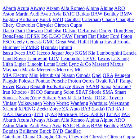
Abarth
Acura
Aiways
Aixam
Alfa Romeo
Alpina
Alpine
ARO
Aston Martin
Audi
Avatr
Avia
BAIC
Barkas
BAW
Bentley
BMW
Bogdan
Brilliance
Buick
BYD
Cadillac
Caterham
Chana
Changhe
Chery
Chevrolet
Chrysler
Citroen
Cupra
Dacia
Dadi
Daewoo
Daihatsu
Datsun
DeLorean
Dodge
DongFeng
DongFeng | DFSK
DS
E.GO
FAW
Ferrari
Fiat
Fisker
Ford
Foton
FSO
Geely
Genesis
GMC
Great Wall
Hafei
Haima
Haval
Honda
Hummer
HYMER
Hyundai
Infiniti
Isuzu
Iveco
JAC
Jaecoo
Jaguar
Jeep
KGM
Kia
Lamborghini
Lancia
Land Rover
Landwind
LDV
Leapmotor
LEVC
Lexus
Li Xiang
Lifan
Ligier
Lincoln
Lotus
Lucid
Lync & Co
Maserati
Maxus
Maybach
Mazda
Mercedes
Mercury
MG
MIA Electric
Mini
Mitsubishi
Nissan
Omoda
Opel
ORA
Peugeot
Piaggio
Polestar
Pontiac
Porsche
Proton
Qoros
Qvale
RAF
Range
Rover
Ravon
Renault
Rolls-Royce
Rover
SAAB
Saipa
Samand /
Iran Khodro / IKCO
Samsung
Scion
SEAT
Skoda
SMA
Smart
Soueast
SsangYong
Subaru
Suzuki
Tata
Tesla
TOGG
Toyota
Vinfast
Volkswagen
Volvo
Vortex
Wanfeng
Wartburg
Wiesmann
Xiaomi
XPENG
Zeekr
Zotye
ZX Auto
ВАЗ (Lada)
ГАЗ
ЗАЗ
(ЗАЗ-Daewoo)
ЗИЛ
ЛуАЗ
Москвич [ИЖ, АЗЛК]
ТагАЗ
УАЗ
Abarth
Acura
Aiways
Aixam
Alfa Romeo
Alpina
Alpine
ARO
Aston Martin
Audi
Avatr
Avia
BAIC
Barkas
BAW
Bentley
BMW
Bogdan
Brilliance
Buick
BYD
Cadillac
Caterham
Chana
Changhe
Chery
Chevrolet
Chrysler
Citroen
Cupra