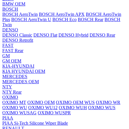
BMW OEM
BOSCH
BOSCH AeroTwin
BOSCH AeroTwin APX
BOSCH AeroTwin
Plus
BOSCH AeroTwin U
BOSCH Eco
BOSCH Rear
BOSCH
Twin
DENSO
DENSO Classic
DENSO Flat
DENSO Hybrid
DENSO Rear
DENSO Retrofit
FAST
FAST Rear
GM
GM OEM
KIA-HYUNDAI
KIA HYUNDAI OEM
MERCEDES
MERCEDES OEM
NTY
NTY Rear
OXIMO
OXIMO MT
OXIMO OEM
OXIMO OEM WUS
OXIMO WR
OXIMO WU
OXIMO WU12
OXIMO WUH
OXIMO WUS
OXIMO WUSAG
OXIMO WUSPR
PIAA
PIAA Si-Tech Silicone Wiper Blade
RENAULT