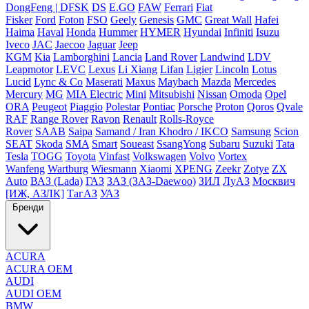
DongFeng | DFSK
DS
E.GO
FAW
Ferrari
Fiat
Fisker
Ford
Foton
FSO
Geely
Genesis
GMC
Great Wall
Hafei
Haima
Haval
Honda
Hummer
HYMER
Hyundai
Infiniti
Isuzu
Iveco
JAC
Jaecoo
Jaguar
Jeep
KGM
Kia
Lamborghini
Lancia
Land Rover
Landwind
LDV
Leapmotor
LEVC
Lexus
Li Xiang
Lifan
Ligier
Lincoln
Lotus
Lucid
Lync & Co
Maserati
Maxus
Maybach
Mazda
Mercedes
Mercury
MG
MIA Electric
Mini
Mitsubishi
Nissan
Omoda
Opel
ORA
Peugeot
Piaggio
Polestar
Pontiac
Porsche
Proton
Qoros
Qvale
RAF
Range Rover
Ravon
Renault
Rolls-Royce
Rover
SAAB
Saipa
Samand / Iran Khodro / IKCO
Samsung
Scion
SEAT
Skoda
SMA
Smart
Soueast
SsangYong
Subaru
Suzuki
Tata
Tesla
TOGG
Toyota
Vinfast
Volkswagen
Volvo
Vortex
Wanfeng
Wartburg
Wiesmann
Xiaomi
XPENG
Zeekr
Zotye
ZX
Auto
ВАЗ (Lada)
ГАЗ
ЗАЗ (ЗАЗ-Daewoo)
ЗИЛ
ЛуАЗ
Москвич
[ИЖ, АЗЛК]
ТагАЗ
УАЗ
Бренди
ACURA
ACURA OEM
AUDI
AUDI OEM
BMW