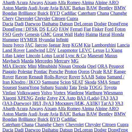
Abarth
Acura
Aiways
Aixam
Alfa Romeo
Alpina
Alpine
ARO
Aston Martin
Audi
Avatr
Avia
BAIC
Barkas
BAW
Bentley
BMW
Bogdan
Brilliance
Buick
BYD
Cadillac
Caterham
Chana
Changhe
Chery
Chevrolet
Chrysler
Citroen
Cupra
Dacia
Dadi
Daewoo
Daihatsu
Datsun
DeLorean
Dodge
DongFeng
DongFeng | DFSK
DS
E.GO
FAW
Ferrari
Fiat
Fisker
Ford
Foton
FSO
Geely
Genesis
GMC
Great Wall
Hafei
Haima
Haval
Honda
Hummer
HYMER
Hyundai
Infiniti
Isuzu
Iveco
JAC
Jaecoo
Jaguar
Jeep
KGM
Kia
Lamborghini
Lancia
Land Rover
Landwind
LDV
Leapmotor
LEVC
Lexus
Li Xiang
Lifan
Ligier
Lincoln
Lotus
Lucid
Lync & Co
Maserati
Maxus
Maybach
Mazda
Mercedes
Mercury
MG
MIA Electric
Mini
Mitsubishi
Nissan
Omoda
Opel
ORA
Peugeot
Piaggio
Polestar
Pontiac
Porsche
Proton
Qoros
Qvale
RAF
Range
Rover
Ravon
Renault
Rolls-Royce
Rover
SAAB
Saipa
Samand /
Iran Khodro / IKCO
Samsung
Scion
SEAT
Skoda
SMA
Smart
Soueast
SsangYong
Subaru
Suzuki
Tata
Tesla
TOGG
Toyota
Vinfast
Volkswagen
Volvo
Vortex
Wanfeng
Wartburg
Wiesmann
Xiaomi
XPENG
Zeekr
Zotye
ZX Auto
ВАЗ (Lada)
ГАЗ
ЗАЗ
(ЗАЗ-Daewoo)
ЗИЛ
ЛуАЗ
Москвич [ИЖ, АЗЛК]
ТагАЗ
УАЗ
Abarth
Acura
Aiways
Aixam
Alfa Romeo
Alpina
Alpine
ARO
Aston Martin
Audi
Avatr
Avia
BAIC
Barkas
BAW
Bentley
BMW
Bogdan
Brilliance
Buick
BYD
Cadillac
Caterham
Chana
Changhe
Chery
Chevrolet
Chrysler
Citroen
Cupra
Dacia
Dadi
Daewoo
Daihatsu
Datsun
DeLorean
Dodge
DongFeng