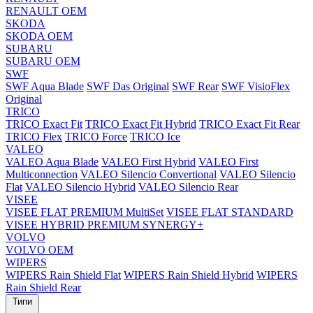
RENAULT OEM
SKODA
SKODA OEM
SUBARU
SUBARU OEM
SWF
SWF Aqua Blade
SWF Das Original
SWF Rear
SWF VisioFlex
Original
TRICO
TRICO Exact Fit
TRICO Exact Fit Hybrid
TRICO Exact Fit Rear
TRICO Flex
TRICO Force
TRICO Ice
VALEO
VALEO Aqua Blade
VALEO First Hybrid
VALEO First
Multiconnection
VALEO Silencio Convertional
VALEO Silencio
Flat
VALEO Silencio Hybrid
VALEO Silencio Rear
VISEE
VISEE FLAT PREMIUM MultiSet
VISEE FLAT STANDARD
VISEE HYBRID PREMIUM SYNERGY+
VOLVO
VOLVO OEM
WIPERS
WIPERS Rain Shield Flat
WIPERS Rain Shield Hybrid
WIPERS
Rain Shield Rear
Типи