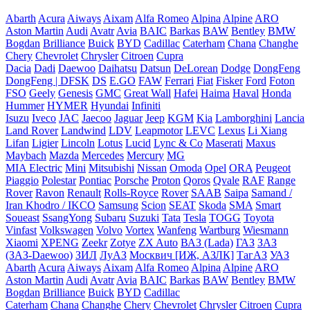
Abarth
Acura
Aiways
Aixam
Alfa Romeo
Alpina
Alpine
ARO
Aston Martin
Audi
Avatr
Avia
BAIC
Barkas
BAW
Bentley
BMW
Bogdan
Brilliance
Buick
BYD
Cadillac
Caterham
Chana
Changhe
Chery
Chevrolet
Chrysler
Citroen
Cupra
Dacia
Dadi
Daewoo
Daihatsu
Datsun
DeLorean
Dodge
DongFeng
DongFeng | DFSK
DS
E.GO
FAW
Ferrari
Fiat
Fisker
Ford
Foton
FSO
Geely
Genesis
GMC
Great Wall
Hafei
Haima
Haval
Honda
Hummer
HYMER
Hyundai
Infiniti
Isuzu
Iveco
JAC
Jaecoo
Jaguar
Jeep
KGM
Kia
Lamborghini
Lancia
Land Rover
Landwind
LDV
Leapmotor
LEVC
Lexus
Li Xiang
Lifan
Ligier
Lincoln
Lotus
Lucid
Lync & Co
Maserati
Maxus
Maybach
Mazda
Mercedes
Mercury
MG
MIA Electric
Mini
Mitsubishi
Nissan
Omoda
Opel
ORA
Peugeot
Piaggio
Polestar
Pontiac
Porsche
Proton
Qoros
Qvale
RAF
Range
Rover
Ravon
Renault
Rolls-Royce
Rover
SAAB
Saipa
Samand /
Iran Khodro / IKCO
Samsung
Scion
SEAT
Skoda
SMA
Smart
Soueast
SsangYong
Subaru
Suzuki
Tata
Tesla
TOGG
Toyota
Vinfast
Volkswagen
Volvo
Vortex
Wanfeng
Wartburg
Wiesmann
Xiaomi
XPENG
Zeekr
Zotye
ZX Auto
ВАЗ (Lada)
ГАЗ
ЗАЗ
(ЗАЗ-Daewoo)
ЗИЛ
ЛуАЗ
Москвич [ИЖ, АЗЛК]
ТагАЗ
УАЗ
Abarth
Acura
Aiways
Aixam
Alfa Romeo
Alpina
Alpine
ARO
Aston Martin
Audi
Avatr
Avia
BAIC
Barkas
BAW
Bentley
BMW
Bogdan
Brilliance
Buick
BYD
Cadillac
Caterham
Chana
Changhe
Chery
Chevrolet
Chrysler
Citroen
Cupra