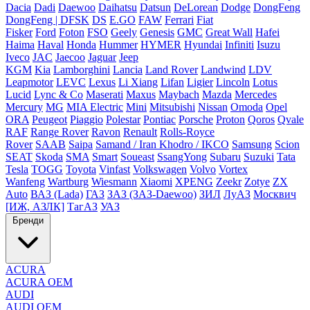
Dacia
Dadi
Daewoo
Daihatsu
Datsun
DeLorean
Dodge
DongFeng
DongFeng | DFSK
DS
E.GO
FAW
Ferrari
Fiat
Fisker
Ford
Foton
FSO
Geely
Genesis
GMC
Great Wall
Hafei
Haima
Haval
Honda
Hummer
HYMER
Hyundai
Infiniti
Isuzu
Iveco
JAC
Jaecoo
Jaguar
Jeep
KGM
Kia
Lamborghini
Lancia
Land Rover
Landwind
LDV
Leapmotor
LEVC
Lexus
Li Xiang
Lifan
Ligier
Lincoln
Lotus
Lucid
Lync & Co
Maserati
Maxus
Maybach
Mazda
Mercedes
Mercury
MG
MIA Electric
Mini
Mitsubishi
Nissan
Omoda
Opel
ORA
Peugeot
Piaggio
Polestar
Pontiac
Porsche
Proton
Qoros
Qvale
RAF
Range Rover
Ravon
Renault
Rolls-Royce
Rover
SAAB
Saipa
Samand / Iran Khodro / IKCO
Samsung
Scion
SEAT
Skoda
SMA
Smart
Soueast
SsangYong
Subaru
Suzuki
Tata
Tesla
TOGG
Toyota
Vinfast
Volkswagen
Volvo
Vortex
Wanfeng
Wartburg
Wiesmann
Xiaomi
XPENG
Zeekr
Zotye
ZX
Auto
ВАЗ (Lada)
ГАЗ
ЗАЗ (ЗАЗ-Daewoo)
ЗИЛ
ЛуАЗ
Москвич
[ИЖ, АЗЛК]
ТагАЗ
УАЗ
Бренди
ACURA
ACURA OEM
AUDI
AUDI OEM