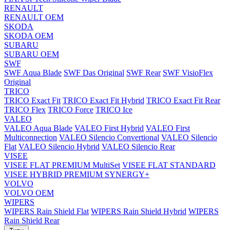
RENAULT
RENAULT OEM
SKODA
SKODA OEM
SUBARU
SUBARU OEM
SWF
SWF Aqua Blade
SWF Das Original
SWF Rear
SWF VisioFlex
Original
TRICO
TRICO Exact Fit
TRICO Exact Fit Hybrid
TRICO Exact Fit Rear
TRICO Flex
TRICO Force
TRICO Ice
VALEO
VALEO Aqua Blade
VALEO First Hybrid
VALEO First
Multiconnection
VALEO Silencio Convertional
VALEO Silencio
Flat
VALEO Silencio Hybrid
VALEO Silencio Rear
VISEE
VISEE FLAT PREMIUM MultiSet
VISEE FLAT STANDARD
VISEE HYBRID PREMIUM SYNERGY+
VOLVO
VOLVO OEM
WIPERS
WIPERS Rain Shield Flat
WIPERS Rain Shield Hybrid
WIPERS
Rain Shield Rear