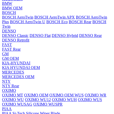
BMW
BMW OEM
BOSCH
BOSCH AeroTwin
BOSCH AeroTwin APX
BOSCH AeroTwin
Plus
BOSCH AeroTwin U
BOSCH Eco
BOSCH Rear
BOSCH
Twin
DENSO
DENSO Classic
DENSO Flat
DENSO Hybrid
DENSO Rear
DENSO Retrofit
FAST
FAST Rear
GM
GM OEM
KIA-HYUNDAI
KIA HYUNDAI OEM
MERCEDES
MERCEDES OEM
NTY
NTY Rear
OXIMO
OXIMO MT
OXIMO OEM
OXIMO OEM WUS
OXIMO WR
OXIMO WU
OXIMO WU12
OXIMO WUH
OXIMO WUS
OXIMO WUSAG
OXIMO WUSPR
PIAA
PIAA Si-Tech Silicone Wiper Blade