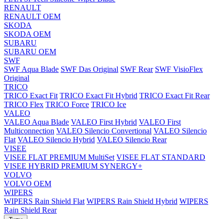
RENAULT
RENAULT OEM
SKODA
SKODA OEM
SUBARU
SUBARU OEM
SWF
SWF Aqua Blade
SWF Das Original
SWF Rear
SWF VisioFlex
Original
TRICO
TRICO Exact Fit
TRICO Exact Fit Hybrid
TRICO Exact Fit Rear
TRICO Flex
TRICO Force
TRICO Ice
VALEO
VALEO Aqua Blade
VALEO First Hybrid
VALEO First
Multiconnection
VALEO Silencio Convertional
VALEO Silencio
Flat
VALEO Silencio Hybrid
VALEO Silencio Rear
VISEE
VISEE FLAT PREMIUM MultiSet
VISEE FLAT STANDARD
VISEE HYBRID PREMIUM SYNERGY+
VOLVO
VOLVO OEM
WIPERS
WIPERS Rain Shield Flat
WIPERS Rain Shield Hybrid
WIPERS
Rain Shield Rear