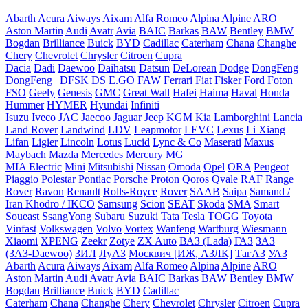
Abarth
Acura
Aiways
Aixam
Alfa Romeo
Alpina
Alpine
ARO
Aston Martin
Audi
Avatr
Avia
BAIC
Barkas
BAW
Bentley
BMW
Bogdan
Brilliance
Buick
BYD
Cadillac
Caterham
Chana
Changhe
Chery
Chevrolet
Chrysler
Citroen
Cupra
Dacia
Dadi
Daewoo
Daihatsu
Datsun
DeLorean
Dodge
DongFeng
DongFeng | DFSK
DS
E.GO
FAW
Ferrari
Fiat
Fisker
Ford
Foton
FSO
Geely
Genesis
GMC
Great Wall
Hafei
Haima
Haval
Honda
Hummer
HYMER
Hyundai
Infiniti
Isuzu
Iveco
JAC
Jaecoo
Jaguar
Jeep
KGM
Kia
Lamborghini
Lancia
Land Rover
Landwind
LDV
Leapmotor
LEVC
Lexus
Li Xiang
Lifan
Ligier
Lincoln
Lotus
Lucid
Lync & Co
Maserati
Maxus
Maybach
Mazda
Mercedes
Mercury
MG
MIA Electric
Mini
Mitsubishi
Nissan
Omoda
Opel
ORA
Peugeot
Piaggio
Polestar
Pontiac
Porsche
Proton
Qoros
Qvale
RAF
Range
Rover
Ravon
Renault
Rolls-Royce
Rover
SAAB
Saipa
Samand /
Iran Khodro / IKCO
Samsung
Scion
SEAT
Skoda
SMA
Smart
Soueast
SsangYong
Subaru
Suzuki
Tata
Tesla
TOGG
Toyota
Vinfast
Volkswagen
Volvo
Vortex
Wanfeng
Wartburg
Wiesmann
Xiaomi
XPENG
Zeekr
Zotye
ZX Auto
ВАЗ (Lada)
ГАЗ
ЗАЗ
(ЗАЗ-Daewoo)
ЗИЛ
ЛуАЗ
Москвич [ИЖ, АЗЛК]
ТагАЗ
УАЗ
Abarth
Acura
Aiways
Aixam
Alfa Romeo
Alpina
Alpine
ARO
Aston Martin
Audi
Avatr
Avia
BAIC
Barkas
BAW
Bentley
BMW
Bogdan
Brilliance
Buick
BYD
Cadillac
Caterham
Chana
Changhe
Chery
Chevrolet
Chrysler
Citroen
Cupra