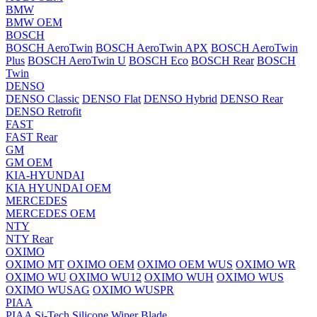
BMW
BMW OEM
BOSCH
BOSCH AeroTwin
BOSCH AeroTwin APX
BOSCH AeroTwin
Plus
BOSCH AeroTwin U
BOSCH Eco
BOSCH Rear
BOSCH
Twin
DENSO
DENSO Classic
DENSO Flat
DENSO Hybrid
DENSO Rear
DENSO Retrofit
FAST
FAST Rear
GM
GM OEM
KIA-HYUNDAI
KIA HYUNDAI OEM
MERCEDES
MERCEDES OEM
NTY
NTY Rear
OXIMO
OXIMO MT
OXIMO OEM
OXIMO OEM WUS
OXIMO WR
OXIMO WU
OXIMO WU12
OXIMO WUH
OXIMO WUS
OXIMO WUSAG
OXIMO WUSPR
PIAA
PIAA Si-Tech Silicone Wiper Blade