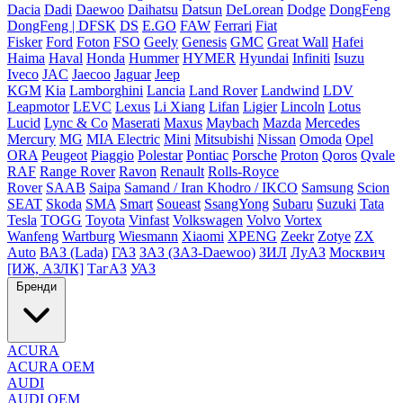
Dacia
Dadi
Daewoo
Daihatsu
Datsun
DeLorean
Dodge
DongFeng
DongFeng | DFSK
DS
E.GO
FAW
Ferrari
Fiat
Fisker
Ford
Foton
FSO
Geely
Genesis
GMC
Great Wall
Hafei
Haima
Haval
Honda
Hummer
HYMER
Hyundai
Infiniti
Isuzu
Iveco
JAC
Jaecoo
Jaguar
Jeep
KGM
Kia
Lamborghini
Lancia
Land Rover
Landwind
LDV
Leapmotor
LEVC
Lexus
Li Xiang
Lifan
Ligier
Lincoln
Lotus
Lucid
Lync & Co
Maserati
Maxus
Maybach
Mazda
Mercedes
Mercury
MG
MIA Electric
Mini
Mitsubishi
Nissan
Omoda
Opel
ORA
Peugeot
Piaggio
Polestar
Pontiac
Porsche
Proton
Qoros
Qvale
RAF
Range Rover
Ravon
Renault
Rolls-Royce
Rover
SAAB
Saipa
Samand / Iran Khodro / IKCO
Samsung
Scion
SEAT
Skoda
SMA
Smart
Soueast
SsangYong
Subaru
Suzuki
Tata
Tesla
TOGG
Toyota
Vinfast
Volkswagen
Volvo
Vortex
Wanfeng
Wartburg
Wiesmann
Xiaomi
XPENG
Zeekr
Zotye
ZX
Auto
ВАЗ (Lada)
ГАЗ
ЗАЗ (ЗАЗ-Daewoo)
ЗИЛ
ЛуАЗ
Москвич
[ИЖ, АЗЛК]
ТагАЗ
УАЗ
Бренди
ACURA
ACURA OEM
AUDI
AUDI OEM