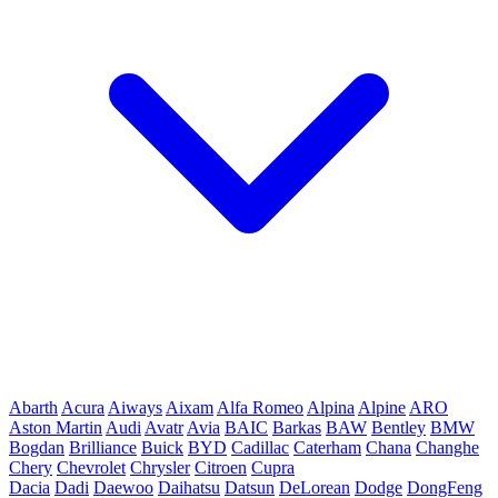
Abarth
Acura
Aiways
Aixam
Alfa Romeo
Alpina
Alpine
ARO
Aston Martin
Audi
Avatr
Avia
BAIC
Barkas
BAW
Bentley
BMW
Bogdan
Brilliance
Buick
BYD
Cadillac
Caterham
Chana
Changhe
Chery
Chevrolet
Chrysler
Citroen
Cupra
Dacia
Dadi
Daewoo
Daihatsu
Datsun
DeLorean
Dodge
DongFeng