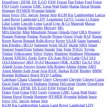
DongFeng | DFSK
DS
E.GO
FAW
Ferrari
Fiat
Fisker
Ford
Foton
FSO
Geely
Genesis
GMC
Great Wall
Hafei
Haima
Haval
Honda
Hummer
HYMER
Hyundai
Infiniti
Isuzu
Iveco
JAC
Jaecoo
Jaguar
Jeep
KGM
Kia
Lamborghini
Lancia
Land Rover
Landwind
LDV
Leapmotor
LEVC
Lexus
Li Xiang
Lifan
Ligier
Lincoln
Lotus
Lucid
Lync & Co
Maserati
Maxus
Maybach
Mazda
Mercedes
Mercury
MG
MIA Electric
Mini
Mitsubishi
Nissan
Omoda
Opel
ORA
Peugeot
Piaggio
Polestar
Pontiac
Porsche
Proton
Qoros
Qvale
RAF
Range
Rover
Ravon
Renault
Rolls-Royce
Rover
SAAB
Saipa
Samand /
Iran Khodro / IKCO
Samsung
Scion
SEAT
Skoda
SMA
Smart
Soueast
SsangYong
Subaru
Suzuki
Tata
Tesla
TOGG
Toyota
Vinfast
Volkswagen
Volvo
Vortex
Wanfeng
Wartburg
Wiesmann
Xiaomi
XPENG
Zeekr
Zotye
ZX Auto
ВАЗ (Lada)
ГАЗ
ЗАЗ
(ЗАЗ-Daewoo)
ЗИЛ
ЛуАЗ
Москвич [ИЖ, АЗЛК]
ТагАЗ
УАЗ
Abarth
Acura
Aiways
Aixam
Alfa Romeo
Alpina
Alpine
ARO
Aston Martin
Audi
Avatr
Avia
BAIC
Barkas
BAW
Bentley
BMW
Bogdan
Brilliance
Buick
BYD
Cadillac
Caterham
Chana
Changhe
Chery
Chevrolet
Chrysler
Citroen
Cupra
Dacia
Dadi
Daewoo
Daihatsu
Datsun
DeLorean
Dodge
DongFeng
DongFeng | DFSK
DS
E.GO
FAW
Ferrari
Fiat
Fisker
Ford
Foton
FSO
Geely
Genesis
GMC
Great Wall
Hafei
Haima
Haval
Honda
Hummer
HYMER
Hyundai
Infiniti
Isuzu
Iveco
JAC
Jaecoo
Jaguar
Jeep
KGM
Kia
Lamborghini
Lancia
Land Rover
Landwind
LDV