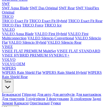
SWF
SWF Aqua Blade
SWF Das Original
SWF Rear
SWF VisioFlex
Original
TRICO
TRICO Exact Fit
TRICO Exact Fit Hybrid
TRICO Exact Fit Rear
TRICO Flex
TRICO Force
TRICO Ice
VALEO
VALEO Aqua Blade
VALEO First Hybrid
VALEO First
Multiconnection
VALEO Silencio Convertional
VALEO Silencio
Flat
VALEO Silencio Hybrid
VALEO Silencio Rear
VISEE
VISEE FLAT PREMIUM MultiSet
VISEE FLAT STANDARD
VISEE HYBRID PREMIUM SYNERGY+
VOLVO
VOLVO OEM
WIPERS
WIPERS Rain Shield Flat
WIPERS Rain Shield Hybrid
WIPERS
Rain Shield Rear
Типи
Безкаркасні
Гібридні
Для авто
Для автобусів
Для вантажівок
Для тракторів
З підігрівом
З форсунками
Зі спойлером
Задні
Зимові
Каркасні
Оригінальні
Гумки