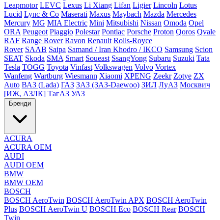
Leapmotor
LEVC
Lexus
Li Xiang
Lifan
Ligier
Lincoln
Lotus
Lucid
Lync & Co
Maserati
Maxus
Maybach
Mazda
Mercedes
Mercury
MG
MIA Electric
Mini
Mitsubishi
Nissan
Omoda
Opel
ORA
Peugeot
Piaggio
Polestar
Pontiac
Porsche
Proton
Qoros
Qvale
RAF
Range Rover
Ravon
Renault
Rolls-Royce
Rover
SAAB
Saipa
Samand / Iran Khodro / IKCO
Samsung
Scion
SEAT
Skoda
SMA
Smart
Soueast
SsangYong
Subaru
Suzuki
Tata
Tesla
TOGG
Toyota
Vinfast
Volkswagen
Volvo
Vortex
Wanfeng
Wartburg
Wiesmann
Xiaomi
XPENG
Zeekr
Zotye
ZX
Auto
ВАЗ (Lada)
ГАЗ
ЗАЗ (ЗАЗ-Daewoo)
ЗИЛ
ЛуАЗ
Москвич
[ИЖ, АЗЛК]
ТагАЗ
УАЗ
Бренди
ACURA
ACURA OEM
AUDI
AUDI OEM
BMW
BMW OEM
BOSCH
BOSCH AeroTwin
BOSCH AeroTwin APX
BOSCH AeroTwin
Plus
BOSCH AeroTwin U
BOSCH Eco
BOSCH Rear
BOSCH
Twin