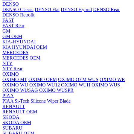
DENSO
DENSO Classic
DENSO Flat
DENSO Hybrid
DENSO Rear
DENSO Retrofit
FAST
FAST Rear
GM
GM OEM
KIA-HYUNDAI
KIA HYUNDAI OEM
MERCEDES
MERCEDES OEM
NTY
NTY Rear
OXIMO
OXIMO MT
OXIMO OEM
OXIMO OEM WUS
OXIMO WR
OXIMO WU
OXIMO WU12
OXIMO WUH
OXIMO WUS
OXIMO WUSAG
OXIMO WUSPR
PIAA
PIAA Si-Tech Silicone Wiper Blade
RENAULT
RENAULT OEM
SKODA
SKODA OEM
SUBARU
SUBARU OEM