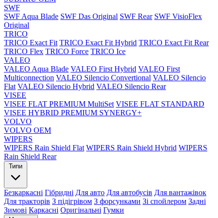
SWF
SWF Aqua Blade
SWF Das Original
SWF Rear
SWF VisioFlex
Original
TRICO
TRICO Exact Fit
TRICO Exact Fit Hybrid
TRICO Exact Fit Rear
TRICO Flex
TRICO Force
TRICO Ice
VALEO
VALEO Aqua Blade
VALEO First Hybrid
VALEO First
Multiconnection
VALEO Silencio Convertional
VALEO Silencio
Flat
VALEO Silencio Hybrid
VALEO Silencio Rear
VISEE
VISEE FLAT PREMIUM MultiSet
VISEE FLAT STANDARD
VISEE HYBRID PREMIUM SYNERGY+
VOLVO
VOLVO OEM
WIPERS
WIPERS Rain Shield Flat
WIPERS Rain Shield Hybrid
WIPERS
Rain Shield Rear
Типи
Безкаркасні
Гібридні
Для авто
Для автобусів
Для вантажівок
Для тракторів
З підігрівом
З форсунками
Зі спойлером
Задні
Зимові
Каркасні
Оригінальні
Гумки