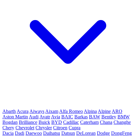
Abarth
Acura
Aiways
Aixam
Alfa Romeo
Alpina
Alpine
ARO
Aston Martin
Audi
Avatr
Avia
BAIC
Barkas
BAW
Bentley
BMW
Bogdan
Brilliance
Buick
BYD
Cadillac
Caterham
Chana
Changhe
Chery
Chevrolet
Chrysler
Citroen
Cupra
Dacia
Dadi
Daewoo
Daihatsu
Datsun
DeLorean
Dodge
DongFeng