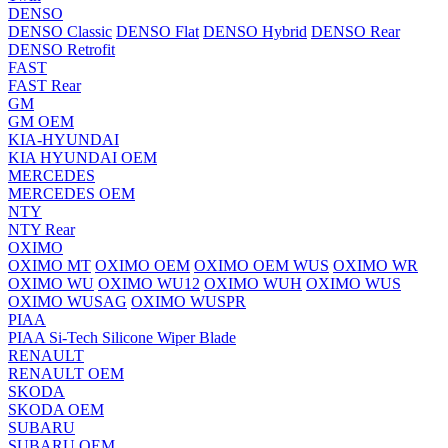
DENSO
DENSO Classic
DENSO Flat
DENSO Hybrid
DENSO Rear
DENSO Retrofit
FAST
FAST Rear
GM
GM OEM
KIA-HYUNDAI
KIA HYUNDAI OEM
MERCEDES
MERCEDES OEM
NTY
NTY Rear
OXIMO
OXIMO MT
OXIMO OEM
OXIMO OEM WUS
OXIMO WR
OXIMO WU
OXIMO WU12
OXIMO WUH
OXIMO WUS
OXIMO WUSAG
OXIMO WUSPR
PIAA
PIAA Si-Tech Silicone Wiper Blade
RENAULT
RENAULT OEM
SKODA
SKODA OEM
SUBARU
SUBARU OEM