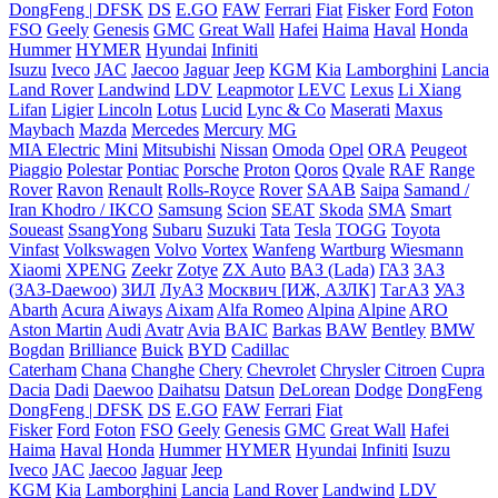
DongFeng | DFSK
DS
E.GO
FAW
Ferrari
Fiat
Fisker
Ford
Foton
FSO
Geely
Genesis
GMC
Great Wall
Hafei
Haima
Haval
Honda
Hummer
HYMER
Hyundai
Infiniti
Isuzu
Iveco
JAC
Jaecoo
Jaguar
Jeep
KGM
Kia
Lamborghini
Lancia
Land Rover
Landwind
LDV
Leapmotor
LEVC
Lexus
Li Xiang
Lifan
Ligier
Lincoln
Lotus
Lucid
Lync & Co
Maserati
Maxus
Maybach
Mazda
Mercedes
Mercury
MG
MIA Electric
Mini
Mitsubishi
Nissan
Omoda
Opel
ORA
Peugeot
Piaggio
Polestar
Pontiac
Porsche
Proton
Qoros
Qvale
RAF
Range
Rover
Ravon
Renault
Rolls-Royce
Rover
SAAB
Saipa
Samand /
Iran Khodro / IKCO
Samsung
Scion
SEAT
Skoda
SMA
Smart
Soueast
SsangYong
Subaru
Suzuki
Tata
Tesla
TOGG
Toyota
Vinfast
Volkswagen
Volvo
Vortex
Wanfeng
Wartburg
Wiesmann
Xiaomi
XPENG
Zeekr
Zotye
ZX Auto
ВАЗ (Lada)
ГАЗ
ЗАЗ
(ЗАЗ-Daewoo)
ЗИЛ
ЛуАЗ
Москвич [ИЖ, АЗЛК]
ТагАЗ
УАЗ
Abarth
Acura
Aiways
Aixam
Alfa Romeo
Alpina
Alpine
ARO
Aston Martin
Audi
Avatr
Avia
BAIC
Barkas
BAW
Bentley
BMW
Bogdan
Brilliance
Buick
BYD
Cadillac
Caterham
Chana
Changhe
Chery
Chevrolet
Chrysler
Citroen
Cupra
Dacia
Dadi
Daewoo
Daihatsu
Datsun
DeLorean
Dodge
DongFeng
DongFeng | DFSK
DS
E.GO
FAW
Ferrari
Fiat
Fisker
Ford
Foton
FSO
Geely
Genesis
GMC
Great Wall
Hafei
Haima
Haval
Honda
Hummer
HYMER
Hyundai
Infiniti
Isuzu
Iveco
JAC
Jaecoo
Jaguar
Jeep
KGM
Kia
Lamborghini
Lancia
Land Rover
Landwind
LDV