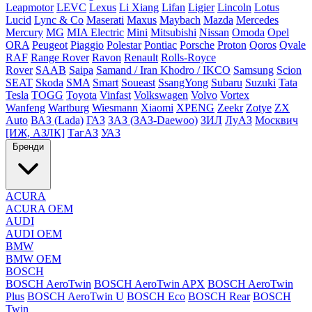
Leapmotor
LEVC
Lexus
Li Xiang
Lifan
Ligier
Lincoln
Lotus
Lucid
Lync & Co
Maserati
Maxus
Maybach
Mazda
Mercedes
Mercury
MG
MIA Electric
Mini
Mitsubishi
Nissan
Omoda
Opel
ORA
Peugeot
Piaggio
Polestar
Pontiac
Porsche
Proton
Qoros
Qvale
RAF
Range Rover
Ravon
Renault
Rolls-Royce
Rover
SAAB
Saipa
Samand / Iran Khodro / IKCO
Samsung
Scion
SEAT
Skoda
SMA
Smart
Soueast
SsangYong
Subaru
Suzuki
Tata
Tesla
TOGG
Toyota
Vinfast
Volkswagen
Volvo
Vortex
Wanfeng
Wartburg
Wiesmann
Xiaomi
XPENG
Zeekr
Zotye
ZX
Auto
ВАЗ (Lada)
ГАЗ
ЗАЗ (ЗАЗ-Daewoo)
ЗИЛ
ЛуАЗ
Москвич
[ИЖ, АЗЛК]
ТагАЗ
УАЗ
Бренди
ACURA
ACURA OEM
AUDI
AUDI OEM
BMW
BMW OEM
BOSCH
BOSCH AeroTwin
BOSCH AeroTwin APX
BOSCH AeroTwin
Plus
BOSCH AeroTwin U
BOSCH Eco
BOSCH Rear
BOSCH
Twin