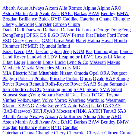
Abarth
Acura
Aiways
Aixam
Alfa Romeo
Alpina
Alpine
ARO
Aston Martin
Audi
Avatr
Avia
BAIC
Barkas
BAW
Bentley
BMW
Bogdan
Brilliance
Buick
BYD
Cadillac
Caterham
Chana
Changhe
Chery
Chevrolet
Chrysler
Citroen
Cupra
Dacia
Dadi
Daewoo
Daihatsu
Datsun
DeLorean
Dodge
DongFeng
DongFeng | DFSK
DS
E.GO
FAW
Ferrari
Fiat
Fisker
Ford
Foton
FSO
Geely
Genesis
GMC
Great Wall
Hafei
Haima
Haval
Honda
Hummer
HYMER
Hyundai
Infiniti
Isuzu
Iveco
JAC
Jaecoo
Jaguar
Jeep
KGM
Kia
Lamborghini
Lancia
Land Rover
Landwind
LDV
Leapmotor
LEVC
Lexus
Li Xiang
Lifan
Ligier
Lincoln
Lotus
Lucid
Lync & Co
Maserati
Maxus
Maybach
Mazda
Mercedes
Mercury
MG
MIA Electric
Mini
Mitsubishi
Nissan
Omoda
Opel
ORA
Peugeot
Piaggio
Polestar
Pontiac
Porsche
Proton
Qoros
Qvale
RAF
Range
Rover
Ravon
Renault
Rolls-Royce
Rover
SAAB
Saipa
Samand /
Iran Khodro / IKCO
Samsung
Scion
SEAT
Skoda
SMA
Smart
Soueast
SsangYong
Subaru
Suzuki
Tata
Tesla
TOGG
Toyota
Vinfast
Volkswagen
Volvo
Vortex
Wanfeng
Wartburg
Wiesmann
Xiaomi
XPENG
Zeekr
Zotye
ZX Auto
ВАЗ (Lada)
ГАЗ
ЗАЗ
(ЗАЗ-Daewoo)
ЗИЛ
ЛуАЗ
Москвич [ИЖ, АЗЛК]
ТагАЗ
УАЗ
Abarth
Acura
Aiways
Aixam
Alfa Romeo
Alpina
Alpine
ARO
Aston Martin
Audi
Avatr
Avia
BAIC
Barkas
BAW
Bentley
BMW
Bogdan
Brilliance
Buick
BYD
Cadillac
Caterham
Chana
Changhe
Chery
Chevrolet
Chrysler
Citroen
Cupra