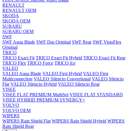
RENAULT
RENAULT OEM
SKODA
SKODA OEM
SUBARU
SUBARU OEM
SWF
SWF Aqua Blade
SWF Das Original
SWF Rear
SWF VisioFlex
Original
TRICO
TRICO Exact Fit
TRICO Exact Fit Hybrid
TRICO Exact Fit Rear
TRICO Flex
TRICO Force
TRICO Ice
VALEO
VALEO Aqua Blade
VALEO First Hybrid
VALEO First
Multiconnection
VALEO Silencio Convertional
VALEO Silencio
Flat
VALEO Silencio Hybrid
VALEO Silencio Rear
VISEE
VISEE FLAT PREMIUM MultiSet
VISEE FLAT STANDARD
VISEE HYBRID PREMIUM SYNERGY+
VOLVO
VOLVO OEM
WIPERS
WIPERS Rain Shield Flat
WIPERS Rain Shield Hybrid
WIPERS
Rain Shield Rear