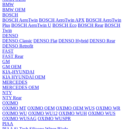
BMW
BMW OEM
BOSCH
BOSCH AeroTwin
BOSCH AeroTwin APX
BOSCH AeroTwin
Plus
BOSCH AeroTwin U
BOSCH Eco
BOSCH Rear
BOSCH
Twin
DENSO
DENSO Classic
DENSO Flat
DENSO Hybrid
DENSO Rear
DENSO Retrofit
FAST
FAST Rear
GM
GM OEM
KIA-HYUNDAI
KIA HYUNDAI OEM
MERCEDES
MERCEDES OEM
NTY
NTY Rear
OXIMO
OXIMO MT
OXIMO OEM
OXIMO OEM WUS
OXIMO WR
OXIMO WU
OXIMO WU12
OXIMO WUH
OXIMO WUS
OXIMO WUSAG
OXIMO WUSPR
PIAA
PIAA Si-Tech Silicone Wiper Blade