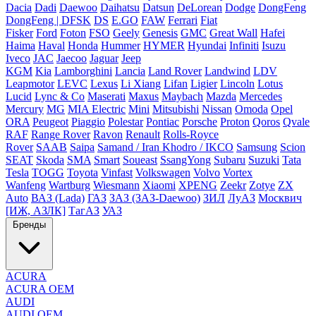
Dacia
Dadi
Daewoo
Daihatsu
Datsun
DeLorean
Dodge
DongFeng
DongFeng | DFSK
DS
E.GO
FAW
Ferrari
Fiat
Fisker
Ford
Foton
FSO
Geely
Genesis
GMC
Great Wall
Hafei
Haima
Haval
Honda
Hummer
HYMER
Hyundai
Infiniti
Isuzu
Iveco
JAC
Jaecoo
Jaguar
Jeep
KGM
Kia
Lamborghini
Lancia
Land Rover
Landwind
LDV
Leapmotor
LEVC
Lexus
Li Xiang
Lifan
Ligier
Lincoln
Lotus
Lucid
Lync & Co
Maserati
Maxus
Maybach
Mazda
Mercedes
Mercury
MG
MIA Electric
Mini
Mitsubishi
Nissan
Omoda
Opel
ORA
Peugeot
Piaggio
Polestar
Pontiac
Porsche
Proton
Qoros
Qvale
RAF
Range Rover
Ravon
Renault
Rolls-Royce
Rover
SAAB
Saipa
Samand / Iran Khodro / IKCO
Samsung
Scion
SEAT
Skoda
SMA
Smart
Soueast
SsangYong
Subaru
Suzuki
Tata
Tesla
TOGG
Toyota
Vinfast
Volkswagen
Volvo
Vortex
Wanfeng
Wartburg
Wiesmann
Xiaomi
XPENG
Zeekr
Zotye
ZX
Auto
ВАЗ (Lada)
ГАЗ
ЗАЗ (ЗАЗ-Daewoo)
ЗИЛ
ЛуАЗ
Москвич
[ИЖ, АЗЛК]
ТагАЗ
УАЗ
Бренды
ACURA
ACURA OEM
AUDI
AUDI OEM