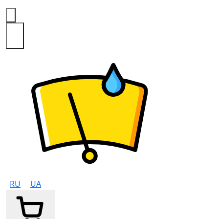
0
RU
UA