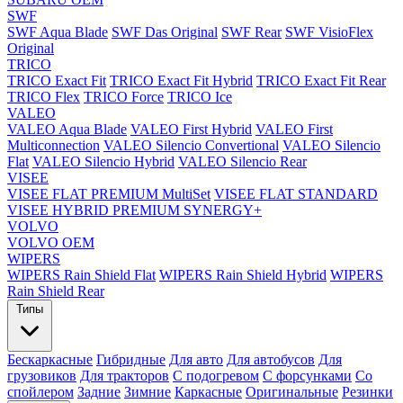
SWF
SWF Aqua Blade
SWF Das Original
SWF Rear
SWF VisioFlex
Original
TRICO
TRICO Exact Fit
TRICO Exact Fit Hybrid
TRICO Exact Fit Rear
TRICO Flex
TRICO Force
TRICO Ice
VALEO
VALEO Aqua Blade
VALEO First Hybrid
VALEO First
Multiconnection
VALEO Silencio Convertional
VALEO Silencio
Flat
VALEO Silencio Hybrid
VALEO Silencio Rear
VISEE
VISEE FLAT PREMIUM MultiSet
VISEE FLAT STANDARD
VISEE HYBRID PREMIUM SYNERGY+
VOLVO
VOLVO OEM
WIPERS
WIPERS Rain Shield Flat
WIPERS Rain Shield Hybrid
WIPERS
Rain Shield Rear
Типы
Бескаркасные
Гибридные
Для авто
Для автобусов
Для
грузовиков
Для тракторов
С подогревом
С форсунками
Со
спойлером
Задние
Зимние
Каркасные
Оригинальные
Резинки