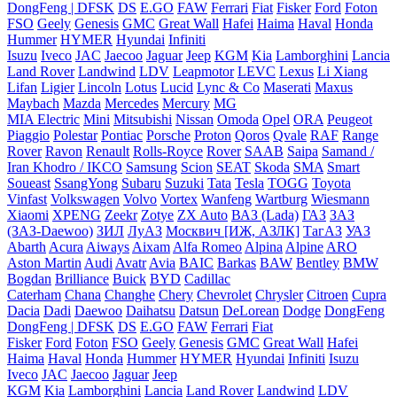
DongFeng | DFSK
DS
E.GO
FAW
Ferrari
Fiat
Fisker
Ford
Foton
FSO
Geely
Genesis
GMC
Great Wall
Hafei
Haima
Haval
Honda
Hummer
HYMER
Hyundai
Infiniti
Isuzu
Iveco
JAC
Jaecoo
Jaguar
Jeep
KGM
Kia
Lamborghini
Lancia
Land Rover
Landwind
LDV
Leapmotor
LEVC
Lexus
Li Xiang
Lifan
Ligier
Lincoln
Lotus
Lucid
Lync & Co
Maserati
Maxus
Maybach
Mazda
Mercedes
Mercury
MG
MIA Electric
Mini
Mitsubishi
Nissan
Omoda
Opel
ORA
Peugeot
Piaggio
Polestar
Pontiac
Porsche
Proton
Qoros
Qvale
RAF
Range
Rover
Ravon
Renault
Rolls-Royce
Rover
SAAB
Saipa
Samand /
Iran Khodro / IKCO
Samsung
Scion
SEAT
Skoda
SMA
Smart
Soueast
SsangYong
Subaru
Suzuki
Tata
Tesla
TOGG
Toyota
Vinfast
Volkswagen
Volvo
Vortex
Wanfeng
Wartburg
Wiesmann
Xiaomi
XPENG
Zeekr
Zotye
ZX Auto
ВАЗ (Lada)
ГАЗ
ЗАЗ
(ЗАЗ-Daewoo)
ЗИЛ
ЛуАЗ
Москвич [ИЖ, АЗЛК]
ТагАЗ
УАЗ
Abarth
Acura
Aiways
Aixam
Alfa Romeo
Alpina
Alpine
ARO
Aston Martin
Audi
Avatr
Avia
BAIC
Barkas
BAW
Bentley
BMW
Bogdan
Brilliance
Buick
BYD
Cadillac
Caterham
Chana
Changhe
Chery
Chevrolet
Chrysler
Citroen
Cupra
Dacia
Dadi
Daewoo
Daihatsu
Datsun
DeLorean
Dodge
DongFeng
DongFeng | DFSK
DS
E.GO
FAW
Ferrari
Fiat
Fisker
Ford
Foton
FSO
Geely
Genesis
GMC
Great Wall
Hafei
Haima
Haval
Honda
Hummer
HYMER
Hyundai
Infiniti
Isuzu
Iveco
JAC
Jaecoo
Jaguar
Jeep
KGM
Kia
Lamborghini
Lancia
Land Rover
Landwind
LDV