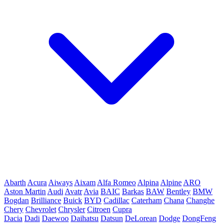
Abarth
Acura
Aiways
Aixam
Alfa Romeo
Alpina
Alpine
ARO
Aston Martin
Audi
Avatr
Avia
BAIC
Barkas
BAW
Bentley
BMW
Bogdan
Brilliance
Buick
BYD
Cadillac
Caterham
Chana
Changhe
Chery
Chevrolet
Chrysler
Citroen
Cupra
Dacia
Dadi
Daewoo
Daihatsu
Datsun
DeLorean
Dodge
DongFeng