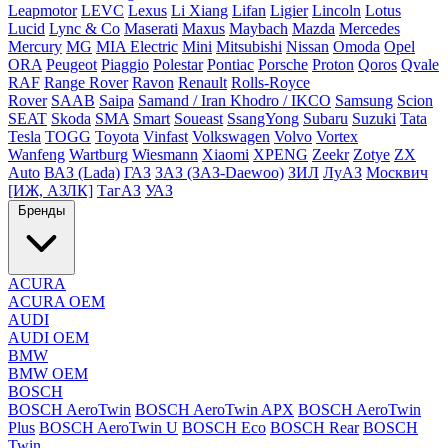
Leapmotor
LEVC
Lexus
Li Xiang
Lifan
Ligier
Lincoln
Lotus
Lucid
Lync & Co
Maserati
Maxus
Maybach
Mazda
Mercedes
Mercury
MG
MIA Electric
Mini
Mitsubishi
Nissan
Omoda
Opel
ORA
Peugeot
Piaggio
Polestar
Pontiac
Porsche
Proton
Qoros
Qvale
RAF
Range Rover
Ravon
Renault
Rolls-Royce
Rover
SAAB
Saipa
Samand / Iran Khodro / IKCO
Samsung
Scion
SEAT
Skoda
SMA
Smart
Soueast
SsangYong
Subaru
Suzuki
Tata
Tesla
TOGG
Toyota
Vinfast
Volkswagen
Volvo
Vortex
Wanfeng
Wartburg
Wiesmann
Xiaomi
XPENG
Zeekr
Zotye
ZX
Auto
ВАЗ (Lada)
ГАЗ
ЗАЗ (ЗАЗ-Daewoo)
ЗИЛ
ЛуАЗ
Москвич
[ИЖ, АЗЛК]
ТагАЗ
УАЗ
Бренды
ACURA
ACURA OEM
AUDI
AUDI OEM
BMW
BMW OEM
BOSCH
BOSCH AeroTwin
BOSCH AeroTwin APX
BOSCH AeroTwin
Plus
BOSCH AeroTwin U
BOSCH Eco
BOSCH Rear
BOSCH
Twin