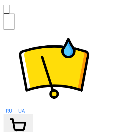
0
RU
UA