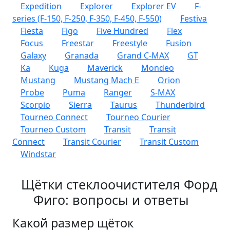
Expedition
Explorer
Explorer EV
F-
series (F-150, F-250, F-350, F-450, F-550)
Festiva
Fiesta
Figo
Five Hundred
Flex
Focus
Freestar
Freestyle
Fusion
Galaxy
Granada
Grand C-MAX
GT
Ka
Kuga
Maverick
Mondeo
Mustang
Mustang Mach E
Orion
Probe
Puma
Ranger
S-MAX
Scorpio
Sierra
Taurus
Thunderbird
Tourneo Connect
Tourneo Courier
Tourneo Custom
Transit
Transit
Connect
Transit Courier
Transit Custom
Windstar
Щётки стеклоочистителя Форд
Фиго: вопросы и ответы
Какой размер щёток