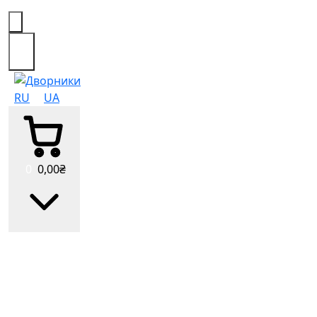
0
RU
UA
0
0
,00
₴