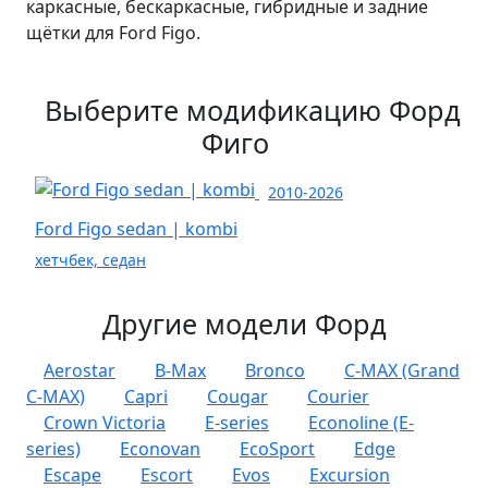
каркасные, бескаркасные, гибридные и задние
щётки для Ford Figo.
Выберите модификацию Форд
Фиго
2010-2026
Ford Figo sedan | kombi
хетчбек, седан
Другие модели Форд
Aerostar
B-Max
Bronco
C-MAX (Grand
C-MAX)
Capri
Cougar
Courier
Crown Victoria
E-series
Econoline (E-
series)
Econovan
EcoSport
Edge
Escape
Escort
Evos
Excursion