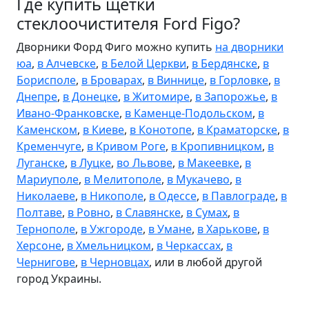
Где купить щётки
стеклоочистителя Ford Figo?
Дворники Форд Фиго можно купить
на дворники
юа
,
в Алчевске
,
в Белой Церкви
,
в Бердянске
,
в
Борисполе
,
в Броварах
,
в Виннице
,
в Горловке
,
в
Днепре
,
в Донецке
,
в Житомире
,
в Запорожье
,
в
Ивано-Франковске
,
в Каменце-Подольском
,
в
Каменском
,
в Киеве
,
в Конотопе
,
в Краматорске
,
в
Кременчуге
,
в Кривом Роге
,
в Кропивницком
,
в
Луганске
,
в Луцке
,
во Львове
,
в Макеевке
,
в
Мариуполе
,
в Мелитополе
,
в Мукачево
,
в
Николаеве
,
в Никополе
,
в Одессе
,
в Павлограде
,
в
Полтаве
,
в Ровно
,
в Славянске
,
в Сумах
,
в
Тернополе
,
в Ужгороде
,
в Умане
,
в Харькове
,
в
Херсоне
,
в Хмельницком
,
в Черкассах
,
в
Чернигове
,
в Черновцах
, или в любой другой
город Украины.