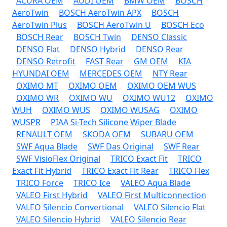
ACURA OEM
AUDI OEM
BMW OEM
BOSCH
AeroTwin
BOSCH AeroTwin APX
BOSCH
AeroTwin Plus
BOSCH AeroTwin U
BOSCH Eco
BOSCH Rear
BOSCH Twin
DENSO Classic
DENSO Flat
DENSO Hybrid
DENSO Rear
DENSO Retrofit
FAST Rear
GM OEM
KIA
HYUNDAI OEM
MERCEDES OEM
NTY Rear
OXIMO MT
OXIMO OEM
OXIMO OEM WUS
OXIMO WR
OXIMO WU
OXIMO WU12
OXIMO
WUH
OXIMO WUS
OXIMO WUSAG
OXIMO
WUSPR
PIAA Si-Tech Silicone Wiper Blade
RENAULT OEM
SKODA OEM
SUBARU OEM
SWF Aqua Blade
SWF Das Original
SWF Rear
SWF VisioFlex Original
TRICO Exact Fit
TRICO
Exact Fit Hybrid
TRICO Exact Fit Rear
TRICO Flex
TRICO Force
TRICO Ice
VALEO Aqua Blade
VALEO First Hybrid
VALEO First Multiconnection
VALEO Silencio Convertional
VALEO Silencio Flat
VALEO Silencio Hybrid
VALEO Silencio Rear