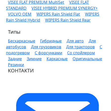
VISEE FLAT PREMIUM MultiSet
VISEE FLAT
STANDARD
VISEE HYBRID PREMIUM SYNERGY+
VOLVO OEM
WIPERS Rain Shield Flat
WIPERS
Rain Shield Hybrid
WIPERS Rain Shield Rear
Типы
Бескаркасные
Гибридные
Для авто
Для
автобусов
Для грузовиков
Для тракторов
С
подогревом
С форсунками
Со спойлером
Задние
Зимние
Каркасные
Оригинальные
Резинки
КОНТАКТИ