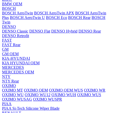
BMW OEM
BOSCH
BOSCH AeroTwin
BOSCH AeroTwin APX
BOSCH AeroTwin
Plus
BOSCH AeroTwin U
BOSCH Eco
BOSCH Rear
BOSCH
Twin
DENSO
DENSO Classic
DENSO Flat
DENSO Hybrid
DENSO Rear
DENSO Retrofit
FAST
FAST Rear
GM
GM OEM
KIA-HYUNDAI
KIA HYUNDAI OEM
MERCEDES
MERCEDES OEM
NTY
NTY Rear
OXIMO
OXIMO MT
OXIMO OEM
OXIMO OEM WUS
OXIMO WR
OXIMO WU
OXIMO WU12
OXIMO WUH
OXIMO WUS
OXIMO WUSAG
OXIMO WUSPR
PIAA
PIAA Si-Tech Silicone Wiper Blade
RENAULT