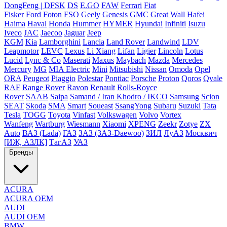
DongFeng | DFSK
DS
E.GO
FAW
Ferrari
Fiat
Fisker
Ford
Foton
FSO
Geely
Genesis
GMC
Great Wall
Hafei
Haima
Haval
Honda
Hummer
HYMER
Hyundai
Infiniti
Isuzu
Iveco
JAC
Jaecoo
Jaguar
Jeep
KGM
Kia
Lamborghini
Lancia
Land Rover
Landwind
LDV
Leapmotor
LEVC
Lexus
Li Xiang
Lifan
Ligier
Lincoln
Lotus
Lucid
Lync & Co
Maserati
Maxus
Maybach
Mazda
Mercedes
Mercury
MG
MIA Electric
Mini
Mitsubishi
Nissan
Omoda
Opel
ORA
Peugeot
Piaggio
Polestar
Pontiac
Porsche
Proton
Qoros
Qvale
RAF
Range Rover
Ravon
Renault
Rolls-Royce
Rover
SAAB
Saipa
Samand / Iran Khodro / IKCO
Samsung
Scion
SEAT
Skoda
SMA
Smart
Soueast
SsangYong
Subaru
Suzuki
Tata
Tesla
TOGG
Toyota
Vinfast
Volkswagen
Volvo
Vortex
Wanfeng
Wartburg
Wiesmann
Xiaomi
XPENG
Zeekr
Zotye
ZX
Auto
ВАЗ (Lada)
ГАЗ
ЗАЗ (ЗАЗ-Daewoo)
ЗИЛ
ЛуАЗ
Москвич
[ИЖ, АЗЛК]
ТагАЗ
УАЗ
Бренды
ACURA
ACURA OEM
AUDI
AUDI OEM
BMW