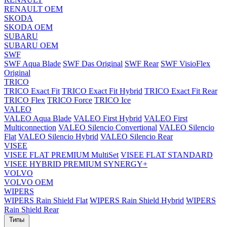
RENAULT OEM
SKODA
SKODA OEM
SUBARU
SUBARU OEM
SWF
SWF Aqua Blade
SWF Das Original
SWF Rear
SWF VisioFlex
Original
TRICO
TRICO Exact Fit
TRICO Exact Fit Hybrid
TRICO Exact Fit Rear
TRICO Flex
TRICO Force
TRICO Ice
VALEO
VALEO Aqua Blade
VALEO First Hybrid
VALEO First
Multiconnection
VALEO Silencio Convertional
VALEO Silencio
Flat
VALEO Silencio Hybrid
VALEO Silencio Rear
VISEE
VISEE FLAT PREMIUM MultiSet
VISEE FLAT STANDARD
VISEE HYBRID PREMIUM SYNERGY+
VOLVO
VOLVO OEM
WIPERS
WIPERS Rain Shield Flat
WIPERS Rain Shield Hybrid
WIPERS
Rain Shield Rear
Типы