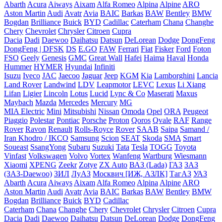
Abarth
Acura
Aiways
Aixam
Alfa Romeo
Alpina
Alpine
ARO
Aston Martin
Audi
Avatr
Avia
BAIC
Barkas
BAW
Bentley
BMW
Bogdan
Brilliance
Buick
BYD
Cadillac
Caterham
Chana
Changhe
Chery
Chevrolet
Chrysler
Citroen
Cupra
Dacia
Dadi
Daewoo
Daihatsu
Datsun
DeLorean
Dodge
DongFeng
DongFeng | DFSK
DS
E.GO
FAW
Ferrari
Fiat
Fisker
Ford
Foton
FSO
Geely
Genesis
GMC
Great Wall
Hafei
Haima
Haval
Honda
Hummer
HYMER
Hyundai
Infiniti
Isuzu
Iveco
JAC
Jaecoo
Jaguar
Jeep
KGM
Kia
Lamborghini
Lancia
Land Rover
Landwind
LDV
Leapmotor
LEVC
Lexus
Li Xiang
Lifan
Ligier
Lincoln
Lotus
Lucid
Lync & Co
Maserati
Maxus
Maybach
Mazda
Mercedes
Mercury
MG
MIA Electric
Mini
Mitsubishi
Nissan
Omoda
Opel
ORA
Peugeot
Piaggio
Polestar
Pontiac
Porsche
Proton
Qoros
Qvale
RAF
Range
Rover
Ravon
Renault
Rolls-Royce
Rover
SAAB
Saipa
Samand /
Iran Khodro / IKCO
Samsung
Scion
SEAT
Skoda
SMA
Smart
Soueast
SsangYong
Subaru
Suzuki
Tata
Tesla
TOGG
Toyota
Vinfast
Volkswagen
Volvo
Vortex
Wanfeng
Wartburg
Wiesmann
Xiaomi
XPENG
Zeekr
Zotye
ZX Auto
ВАЗ (Lada)
ГАЗ
ЗАЗ
(ЗАЗ-Daewoo)
ЗИЛ
ЛуАЗ
Москвич [ИЖ, АЗЛК]
ТагАЗ
УАЗ
Abarth
Acura
Aiways
Aixam
Alfa Romeo
Alpina
Alpine
ARO
Aston Martin
Audi
Avatr
Avia
BAIC
Barkas
BAW
Bentley
BMW
Bogdan
Brilliance
Buick
BYD
Cadillac
Caterham
Chana
Changhe
Chery
Chevrolet
Chrysler
Citroen
Cupra
Dacia
Dadi
Daewoo
Daihatsu
Datsun
DeLorean
Dodge
DongFeng