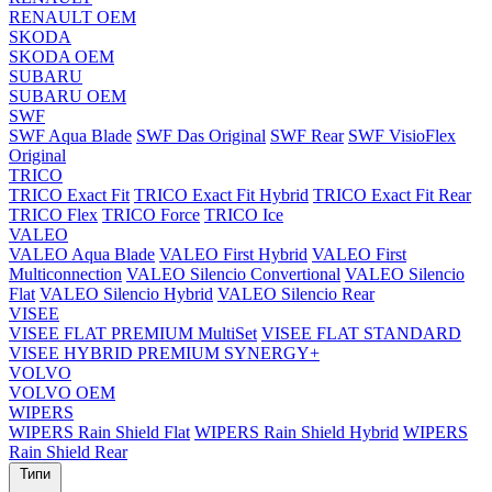
RENAULT OEM
SKODA
SKODA OEM
SUBARU
SUBARU OEM
SWF
SWF Aqua Blade
SWF Das Original
SWF Rear
SWF VisioFlex
Original
TRICO
TRICO Exact Fit
TRICO Exact Fit Hybrid
TRICO Exact Fit Rear
TRICO Flex
TRICO Force
TRICO Ice
VALEO
VALEO Aqua Blade
VALEO First Hybrid
VALEO First
Multiconnection
VALEO Silencio Convertional
VALEO Silencio
Flat
VALEO Silencio Hybrid
VALEO Silencio Rear
VISEE
VISEE FLAT PREMIUM MultiSet
VISEE FLAT STANDARD
VISEE HYBRID PREMIUM SYNERGY+
VOLVO
VOLVO OEM
WIPERS
WIPERS Rain Shield Flat
WIPERS Rain Shield Hybrid
WIPERS
Rain Shield Rear
Типи