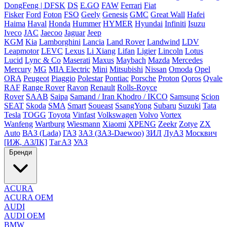
DongFeng | DFSK
DS
E.GO
FAW
Ferrari
Fiat
Fisker
Ford
Foton
FSO
Geely
Genesis
GMC
Great Wall
Hafei
Haima
Haval
Honda
Hummer
HYMER
Hyundai
Infiniti
Isuzu
Iveco
JAC
Jaecoo
Jaguar
Jeep
KGM
Kia
Lamborghini
Lancia
Land Rover
Landwind
LDV
Leapmotor
LEVC
Lexus
Li Xiang
Lifan
Ligier
Lincoln
Lotus
Lucid
Lync & Co
Maserati
Maxus
Maybach
Mazda
Mercedes
Mercury
MG
MIA Electric
Mini
Mitsubishi
Nissan
Omoda
Opel
ORA
Peugeot
Piaggio
Polestar
Pontiac
Porsche
Proton
Qoros
Qvale
RAF
Range Rover
Ravon
Renault
Rolls-Royce
Rover
SAAB
Saipa
Samand / Iran Khodro / IKCO
Samsung
Scion
SEAT
Skoda
SMA
Smart
Soueast
SsangYong
Subaru
Suzuki
Tata
Tesla
TOGG
Toyota
Vinfast
Volkswagen
Volvo
Vortex
Wanfeng
Wartburg
Wiesmann
Xiaomi
XPENG
Zeekr
Zotye
ZX
Auto
ВАЗ (Lada)
ГАЗ
ЗАЗ (ЗАЗ-Daewoo)
ЗИЛ
ЛуАЗ
Москвич
[ИЖ, АЗЛК]
ТагАЗ
УАЗ
Бренди
ACURA
ACURA OEM
AUDI
AUDI OEM
BMW