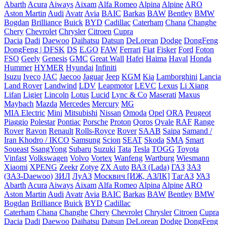
Abarth
Acura
Aiways
Aixam
Alfa Romeo
Alpina
Alpine
ARO
Aston Martin
Audi
Avatr
Avia
BAIC
Barkas
BAW
Bentley
BMW
Bogdan
Brilliance
Buick
BYD
Cadillac
Caterham
Chana
Changhe
Chery
Chevrolet
Chrysler
Citroen
Cupra
Dacia
Dadi
Daewoo
Daihatsu
Datsun
DeLorean
Dodge
DongFeng
DongFeng | DFSK
DS
E.GO
FAW
Ferrari
Fiat
Fisker
Ford
Foton
FSO
Geely
Genesis
GMC
Great Wall
Hafei
Haima
Haval
Honda
Hummer
HYMER
Hyundai
Infiniti
Isuzu
Iveco
JAC
Jaecoo
Jaguar
Jeep
KGM
Kia
Lamborghini
Lancia
Land Rover
Landwind
LDV
Leapmotor
LEVC
Lexus
Li Xiang
Lifan
Ligier
Lincoln
Lotus
Lucid
Lync & Co
Maserati
Maxus
Maybach
Mazda
Mercedes
Mercury
MG
MIA Electric
Mini
Mitsubishi
Nissan
Omoda
Opel
ORA
Peugeot
Piaggio
Polestar
Pontiac
Porsche
Proton
Qoros
Qvale
RAF
Range
Rover
Ravon
Renault
Rolls-Royce
Rover
SAAB
Saipa
Samand /
Iran Khodro / IKCO
Samsung
Scion
SEAT
Skoda
SMA
Smart
Soueast
SsangYong
Subaru
Suzuki
Tata
Tesla
TOGG
Toyota
Vinfast
Volkswagen
Volvo
Vortex
Wanfeng
Wartburg
Wiesmann
Xiaomi
XPENG
Zeekr
Zotye
ZX Auto
ВАЗ (Lada)
ГАЗ
ЗАЗ
(ЗАЗ-Daewoo)
ЗИЛ
ЛуАЗ
Москвич [ИЖ, АЗЛК]
ТагАЗ
УАЗ
Abarth
Acura
Aiways
Aixam
Alfa Romeo
Alpina
Alpine
ARO
Aston Martin
Audi
Avatr
Avia
BAIC
Barkas
BAW
Bentley
BMW
Bogdan
Brilliance
Buick
BYD
Cadillac
Caterham
Chana
Changhe
Chery
Chevrolet
Chrysler
Citroen
Cupra
Dacia
Dadi
Daewoo
Daihatsu
Datsun
DeLorean
Dodge
DongFeng