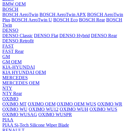
BMW OEM
BOSCH
BOSCH AeroTwin
BOSCH AeroTwin APX
BOSCH AeroTwin
Plus
BOSCH AeroTwin U
BOSCH Eco
BOSCH Rear
BOSCH
Twin
DENSO
DENSO Classic
DENSO Flat
DENSO Hybrid
DENSO Rear
DENSO Retrofit
FAST
FAST Rear
GM
GM OEM
KIA-HYUNDAI
KIA HYUNDAI OEM
MERCEDES
MERCEDES OEM
NTY
NTY Rear
OXIMO
OXIMO MT
OXIMO OEM
OXIMO OEM WUS
OXIMO WR
OXIMO WU
OXIMO WU12
OXIMO WUH
OXIMO WUS
OXIMO WUSAG
OXIMO WUSPR
PIAA
PIAA Si-Tech Silicone Wiper Blade
RENAULT