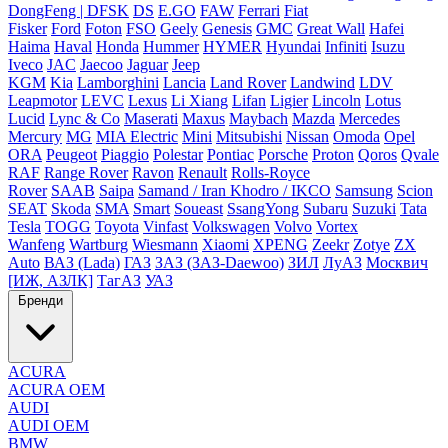
DongFeng | DFSK
DS
E.GO
FAW
Ferrari
Fiat
Fisker
Ford
Foton
FSO
Geely
Genesis
GMC
Great Wall
Hafei
Haima
Haval
Honda
Hummer
HYMER
Hyundai
Infiniti
Isuzu
Iveco
JAC
Jaecoo
Jaguar
Jeep
KGM
Kia
Lamborghini
Lancia
Land Rover
Landwind
LDV
Leapmotor
LEVC
Lexus
Li Xiang
Lifan
Ligier
Lincoln
Lotus
Lucid
Lync & Co
Maserati
Maxus
Maybach
Mazda
Mercedes
Mercury
MG
MIA Electric
Mini
Mitsubishi
Nissan
Omoda
Opel
ORA
Peugeot
Piaggio
Polestar
Pontiac
Porsche
Proton
Qoros
Qvale
RAF
Range Rover
Ravon
Renault
Rolls-Royce
Rover
SAAB
Saipa
Samand / Iran Khodro / IKCO
Samsung
Scion
SEAT
Skoda
SMA
Smart
Soueast
SsangYong
Subaru
Suzuki
Tata
Tesla
TOGG
Toyota
Vinfast
Volkswagen
Volvo
Vortex
Wanfeng
Wartburg
Wiesmann
Xiaomi
XPENG
Zeekr
Zotye
ZX
Auto
ВАЗ (Lada)
ГАЗ
ЗАЗ (ЗАЗ-Daewoo)
ЗИЛ
ЛуАЗ
Москвич
[ИЖ, АЗЛК]
ТагАЗ
УАЗ
Бренди
ACURA
ACURA OEM
AUDI
AUDI OEM
BMW