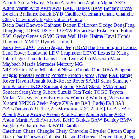
Abarth
Acura
Aiways
Aixam
Alfa Romeo
Alpina
Alpine
ARO
Aston Martin
Audi
Avatr
Avia
BAIC
Barkas
BAW
Bentley
BMW
Bogdan
Brilliance
Buick
BYD
Cadillac
Caterham
Chana
Changhe
Chery
Chevrolet
Chrysler
Citroen
Cupra
Dacia
Dadi
Daewoo
Daihatsu
Datsun
DeLorean
Dodge
DongFeng
DongFeng | DFSK
DS
E.GO
FAW
Ferrari
Fiat
Fisker
Ford
Foton
FSO
Geely
Genesis
GMC
Great Wall
Hafei
Haima
Haval
Honda
Hummer
HYMER
Hyundai
Infiniti
Isuzu
Iveco
JAC
Jaecoo
Jaguar
Jeep
KGM
Kia
Lamborghini
Lancia
Land Rover
Landwind
LDV
Leapmotor
LEVC
Lexus
Li Xiang
Lifan
Ligier
Lincoln
Lotus
Lucid
Lync & Co
Maserati
Maxus
Maybach
Mazda
Mercedes
Mercury
MG
MIA Electric
Mini
Mitsubishi
Nissan
Omoda
Opel
ORA
Peugeot
Piaggio
Polestar
Pontiac
Porsche
Proton
Qoros
Qvale
RAF
Range
Rover
Ravon
Renault
Rolls-Royce
Rover
SAAB
Saipa
Samand /
Iran Khodro / IKCO
Samsung
Scion
SEAT
Skoda
SMA
Smart
Soueast
SsangYong
Subaru
Suzuki
Tata
Tesla
TOGG
Toyota
Vinfast
Volkswagen
Volvo
Vortex
Wanfeng
Wartburg
Wiesmann
Xiaomi
XPENG
Zeekr
Zotye
ZX Auto
ВАЗ (Lada)
ГАЗ
ЗАЗ
(ЗАЗ-Daewoo)
ЗИЛ
ЛуАЗ
Москвич [ИЖ, АЗЛК]
ТагАЗ
УАЗ
Abarth
Acura
Aiways
Aixam
Alfa Romeo
Alpina
Alpine
ARO
Aston Martin
Audi
Avatr
Avia
BAIC
Barkas
BAW
Bentley
BMW
Bogdan
Brilliance
Buick
BYD
Cadillac
Caterham
Chana
Changhe
Chery
Chevrolet
Chrysler
Citroen
Cupra
Dacia
Dadi
Daewoo
Daihatsu
Datsun
DeLorean
Dodge
DongFeng