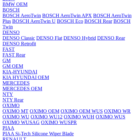
BMW OEM
BOSCH
BOSCH AeroTwin
BOSCH AeroTwin APX
BOSCH AeroTwin
Plus
BOSCH AeroTwin U
BOSCH Eco
BOSCH Rear
BOSCH
Twin
DENSO
DENSO Classic
DENSO Flat
DENSO Hybrid
DENSO Rear
DENSO Retrofit
FAST
FAST Rear
GM
GM OEM
KIA-HYUNDAI
KIA HYUNDAI OEM
MERCEDES
MERCEDES OEM
NTY
NTY Rear
OXIMO
OXIMO MT
OXIMO OEM
OXIMO OEM WUS
OXIMO WR
OXIMO WU
OXIMO WU12
OXIMO WUH
OXIMO WUS
OXIMO WUSAG
OXIMO WUSPR
PIAA
PIAA Si-Tech Silicone Wiper Blade
RENAULT