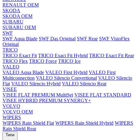
RENAULT OEM
SKODA
SKODA OEM
SUBARU
SUBARU OEM
SWF
SWF Aqua Blade
SWF Das Original
SWF Rear
SWF VisioFlex
Original
TRICO
TRICO Exact Fit
TRICO Exact Fit Hybrid
TRICO Exact Fit Rear
TRICO Flex
TRICO Force
TRICO Ice
VALEO
VALEO Aqua Blade
VALEO First Hybrid
VALEO First
Multiconnection
VALEO Silencio Convertional
VALEO Silencio
Flat
VALEO Silencio Hybrid
VALEO Silencio Rear
VISEE
VISEE FLAT PREMIUM MultiSet
VISEE FLAT STANDARD
VISEE HYBRID PREMIUM SYNERGY+
VOLVO
VOLVO OEM
WIPERS
WIPERS Rain Shield Flat
WIPERS Rain Shield Hybrid
WIPERS
Rain Shield Rear
Типи