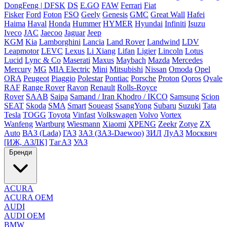
DongFeng | DFSK
DS
E.GO
FAW
Ferrari
Fiat
Fisker
Ford
Foton
FSO
Geely
Genesis
GMC
Great Wall
Hafei
Haima
Haval
Honda
Hummer
HYMER
Hyundai
Infiniti
Isuzu
Iveco
JAC
Jaecoo
Jaguar
Jeep
KGM
Kia
Lamborghini
Lancia
Land Rover
Landwind
LDV
Leapmotor
LEVC
Lexus
Li Xiang
Lifan
Ligier
Lincoln
Lotus
Lucid
Lync & Co
Maserati
Maxus
Maybach
Mazda
Mercedes
Mercury
MG
MIA Electric
Mini
Mitsubishi
Nissan
Omoda
Opel
ORA
Peugeot
Piaggio
Polestar
Pontiac
Porsche
Proton
Qoros
Qvale
RAF
Range Rover
Ravon
Renault
Rolls-Royce
Rover
SAAB
Saipa
Samand / Iran Khodro / IKCO
Samsung
Scion
SEAT
Skoda
SMA
Smart
Soueast
SsangYong
Subaru
Suzuki
Tata
Tesla
TOGG
Toyota
Vinfast
Volkswagen
Volvo
Vortex
Wanfeng
Wartburg
Wiesmann
Xiaomi
XPENG
Zeekr
Zotye
ZX
Auto
ВАЗ (Lada)
ГАЗ
ЗАЗ (ЗАЗ-Daewoo)
ЗИЛ
ЛуАЗ
Москвич
[ИЖ, АЗЛК]
ТагАЗ
УАЗ
Бренди
ACURA
ACURA OEM
AUDI
AUDI OEM
BMW