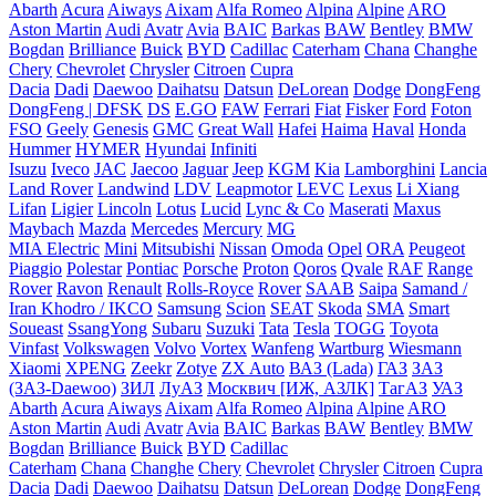
Abarth
Acura
Aiways
Aixam
Alfa Romeo
Alpina
Alpine
ARO
Aston Martin
Audi
Avatr
Avia
BAIC
Barkas
BAW
Bentley
BMW
Bogdan
Brilliance
Buick
BYD
Cadillac
Caterham
Chana
Changhe
Chery
Chevrolet
Chrysler
Citroen
Cupra
Dacia
Dadi
Daewoo
Daihatsu
Datsun
DeLorean
Dodge
DongFeng
DongFeng | DFSK
DS
E.GO
FAW
Ferrari
Fiat
Fisker
Ford
Foton
FSO
Geely
Genesis
GMC
Great Wall
Hafei
Haima
Haval
Honda
Hummer
HYMER
Hyundai
Infiniti
Isuzu
Iveco
JAC
Jaecoo
Jaguar
Jeep
KGM
Kia
Lamborghini
Lancia
Land Rover
Landwind
LDV
Leapmotor
LEVC
Lexus
Li Xiang
Lifan
Ligier
Lincoln
Lotus
Lucid
Lync & Co
Maserati
Maxus
Maybach
Mazda
Mercedes
Mercury
MG
MIA Electric
Mini
Mitsubishi
Nissan
Omoda
Opel
ORA
Peugeot
Piaggio
Polestar
Pontiac
Porsche
Proton
Qoros
Qvale
RAF
Range
Rover
Ravon
Renault
Rolls-Royce
Rover
SAAB
Saipa
Samand /
Iran Khodro / IKCO
Samsung
Scion
SEAT
Skoda
SMA
Smart
Soueast
SsangYong
Subaru
Suzuki
Tata
Tesla
TOGG
Toyota
Vinfast
Volkswagen
Volvo
Vortex
Wanfeng
Wartburg
Wiesmann
Xiaomi
XPENG
Zeekr
Zotye
ZX Auto
ВАЗ (Lada)
ГАЗ
ЗАЗ
(ЗАЗ-Daewoo)
ЗИЛ
ЛуАЗ
Москвич [ИЖ, АЗЛК]
ТагАЗ
УАЗ
Abarth
Acura
Aiways
Aixam
Alfa Romeo
Alpina
Alpine
ARO
Aston Martin
Audi
Avatr
Avia
BAIC
Barkas
BAW
Bentley
BMW
Bogdan
Brilliance
Buick
BYD
Cadillac
Caterham
Chana
Changhe
Chery
Chevrolet
Chrysler
Citroen
Cupra
Dacia
Dadi
Daewoo
Daihatsu
Datsun
DeLorean
Dodge
DongFeng