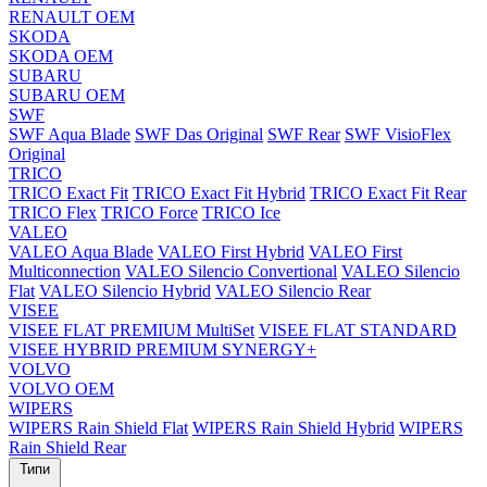
RENAULT OEM
SKODA
SKODA OEM
SUBARU
SUBARU OEM
SWF
SWF Aqua Blade
SWF Das Original
SWF Rear
SWF VisioFlex
Original
TRICO
TRICO Exact Fit
TRICO Exact Fit Hybrid
TRICO Exact Fit Rear
TRICO Flex
TRICO Force
TRICO Ice
VALEO
VALEO Aqua Blade
VALEO First Hybrid
VALEO First
Multiconnection
VALEO Silencio Convertional
VALEO Silencio
Flat
VALEO Silencio Hybrid
VALEO Silencio Rear
VISEE
VISEE FLAT PREMIUM MultiSet
VISEE FLAT STANDARD
VISEE HYBRID PREMIUM SYNERGY+
VOLVO
VOLVO OEM
WIPERS
WIPERS Rain Shield Flat
WIPERS Rain Shield Hybrid
WIPERS
Rain Shield Rear
Типи