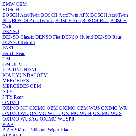
BMW OEM
BOSCH
BOSCH AeroTwin
BOSCH AeroTwin APX
BOSCH AeroTwin
Plus
BOSCH AeroTwin U
BOSCH Eco
BOSCH Rear
BOSCH
Twin
DENSO
DENSO Classic
DENSO Flat
DENSO Hybrid
DENSO Rear
DENSO Retrofit
FAST
FAST Rear
GM
GM OEM
KIA-HYUNDAI
KIA HYUNDAI OEM
MERCEDES
MERCEDES OEM
NTY
NTY Rear
OXIMO
OXIMO MT
OXIMO OEM
OXIMO OEM WUS
OXIMO WR
OXIMO WU
OXIMO WU12
OXIMO WUH
OXIMO WUS
OXIMO WUSAG
OXIMO WUSPR
PIAA
PIAA Si-Tech Silicone Wiper Blade
RENAULT