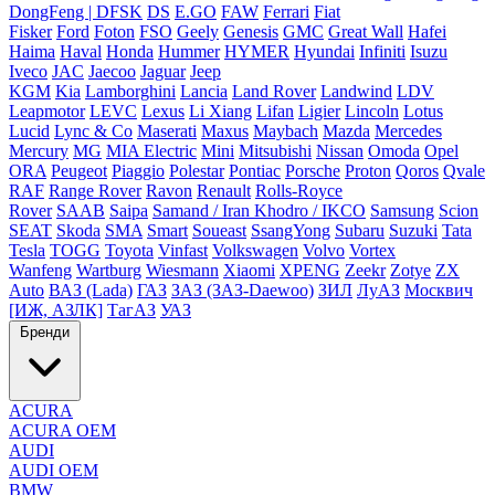
DongFeng | DFSK
DS
E.GO
FAW
Ferrari
Fiat
Fisker
Ford
Foton
FSO
Geely
Genesis
GMC
Great Wall
Hafei
Haima
Haval
Honda
Hummer
HYMER
Hyundai
Infiniti
Isuzu
Iveco
JAC
Jaecoo
Jaguar
Jeep
KGM
Kia
Lamborghini
Lancia
Land Rover
Landwind
LDV
Leapmotor
LEVC
Lexus
Li Xiang
Lifan
Ligier
Lincoln
Lotus
Lucid
Lync & Co
Maserati
Maxus
Maybach
Mazda
Mercedes
Mercury
MG
MIA Electric
Mini
Mitsubishi
Nissan
Omoda
Opel
ORA
Peugeot
Piaggio
Polestar
Pontiac
Porsche
Proton
Qoros
Qvale
RAF
Range Rover
Ravon
Renault
Rolls-Royce
Rover
SAAB
Saipa
Samand / Iran Khodro / IKCO
Samsung
Scion
SEAT
Skoda
SMA
Smart
Soueast
SsangYong
Subaru
Suzuki
Tata
Tesla
TOGG
Toyota
Vinfast
Volkswagen
Volvo
Vortex
Wanfeng
Wartburg
Wiesmann
Xiaomi
XPENG
Zeekr
Zotye
ZX
Auto
ВАЗ (Lada)
ГАЗ
ЗАЗ (ЗАЗ-Daewoo)
ЗИЛ
ЛуАЗ
Москвич
[ИЖ, АЗЛК]
ТагАЗ
УАЗ
Бренди
ACURA
ACURA OEM
AUDI
AUDI OEM
BMW