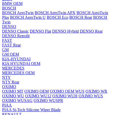
BMW OEM
BOSCH
BOSCH AeroTwin
BOSCH AeroTwin APX
BOSCH AeroTwin
Plus
BOSCH AeroTwin U
BOSCH Eco
BOSCH Rear
BOSCH
Twin
DENSO
DENSO Classic
DENSO Flat
DENSO Hybrid
DENSO Rear
DENSO Retrofit
FAST
FAST Rear
GM
GM OEM
KIA-HYUNDAI
KIA HYUNDAI OEM
MERCEDES
MERCEDES OEM
NTY
NTY Rear
OXIMO
OXIMO MT
OXIMO OEM
OXIMO OEM WUS
OXIMO WR
OXIMO WU
OXIMO WU12
OXIMO WUH
OXIMO WUS
OXIMO WUSAG
OXIMO WUSPR
PIAA
PIAA Si-Tech Silicone Wiper Blade
RENAULT