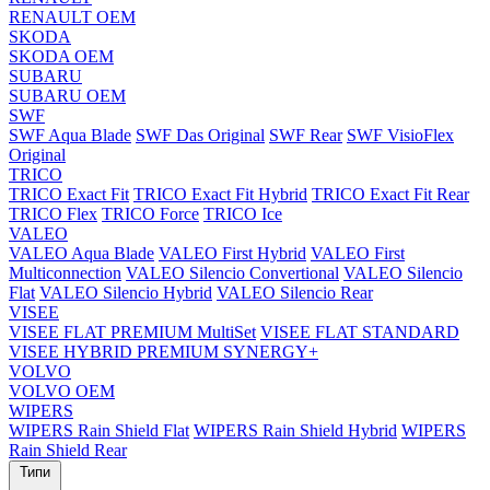
RENAULT OEM
SKODA
SKODA OEM
SUBARU
SUBARU OEM
SWF
SWF Aqua Blade
SWF Das Original
SWF Rear
SWF VisioFlex
Original
TRICO
TRICO Exact Fit
TRICO Exact Fit Hybrid
TRICO Exact Fit Rear
TRICO Flex
TRICO Force
TRICO Ice
VALEO
VALEO Aqua Blade
VALEO First Hybrid
VALEO First
Multiconnection
VALEO Silencio Convertional
VALEO Silencio
Flat
VALEO Silencio Hybrid
VALEO Silencio Rear
VISEE
VISEE FLAT PREMIUM MultiSet
VISEE FLAT STANDARD
VISEE HYBRID PREMIUM SYNERGY+
VOLVO
VOLVO OEM
WIPERS
WIPERS Rain Shield Flat
WIPERS Rain Shield Hybrid
WIPERS
Rain Shield Rear
Типи