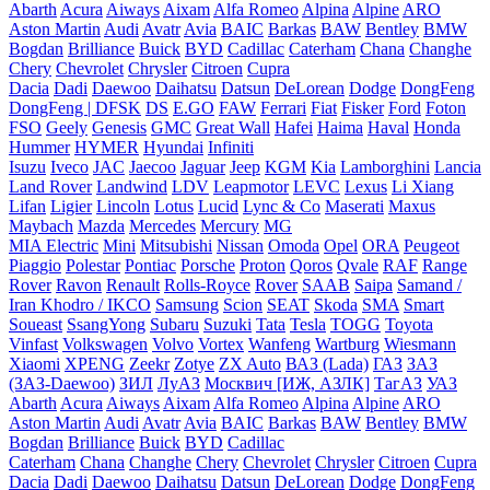
Abarth
Acura
Aiways
Aixam
Alfa Romeo
Alpina
Alpine
ARO
Aston Martin
Audi
Avatr
Avia
BAIC
Barkas
BAW
Bentley
BMW
Bogdan
Brilliance
Buick
BYD
Cadillac
Caterham
Chana
Changhe
Chery
Chevrolet
Chrysler
Citroen
Cupra
Dacia
Dadi
Daewoo
Daihatsu
Datsun
DeLorean
Dodge
DongFeng
DongFeng | DFSK
DS
E.GO
FAW
Ferrari
Fiat
Fisker
Ford
Foton
FSO
Geely
Genesis
GMC
Great Wall
Hafei
Haima
Haval
Honda
Hummer
HYMER
Hyundai
Infiniti
Isuzu
Iveco
JAC
Jaecoo
Jaguar
Jeep
KGM
Kia
Lamborghini
Lancia
Land Rover
Landwind
LDV
Leapmotor
LEVC
Lexus
Li Xiang
Lifan
Ligier
Lincoln
Lotus
Lucid
Lync & Co
Maserati
Maxus
Maybach
Mazda
Mercedes
Mercury
MG
MIA Electric
Mini
Mitsubishi
Nissan
Omoda
Opel
ORA
Peugeot
Piaggio
Polestar
Pontiac
Porsche
Proton
Qoros
Qvale
RAF
Range
Rover
Ravon
Renault
Rolls-Royce
Rover
SAAB
Saipa
Samand /
Iran Khodro / IKCO
Samsung
Scion
SEAT
Skoda
SMA
Smart
Soueast
SsangYong
Subaru
Suzuki
Tata
Tesla
TOGG
Toyota
Vinfast
Volkswagen
Volvo
Vortex
Wanfeng
Wartburg
Wiesmann
Xiaomi
XPENG
Zeekr
Zotye
ZX Auto
ВАЗ (Lada)
ГАЗ
ЗАЗ
(ЗАЗ-Daewoo)
ЗИЛ
ЛуАЗ
Москвич [ИЖ, АЗЛК]
ТагАЗ
УАЗ
Abarth
Acura
Aiways
Aixam
Alfa Romeo
Alpina
Alpine
ARO
Aston Martin
Audi
Avatr
Avia
BAIC
Barkas
BAW
Bentley
BMW
Bogdan
Brilliance
Buick
BYD
Cadillac
Caterham
Chana
Changhe
Chery
Chevrolet
Chrysler
Citroen
Cupra
Dacia
Dadi
Daewoo
Daihatsu
Datsun
DeLorean
Dodge
DongFeng