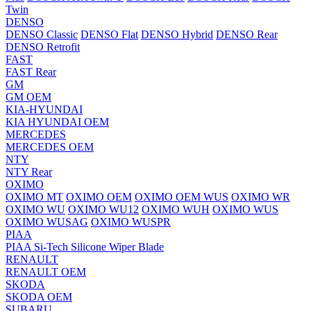
Twin
DENSO
DENSO Classic
DENSO Flat
DENSO Hybrid
DENSO Rear
DENSO Retrofit
FAST
FAST Rear
GM
GM OEM
KIA-HYUNDAI
KIA HYUNDAI OEM
MERCEDES
MERCEDES OEM
NTY
NTY Rear
OXIMO
OXIMO MT
OXIMO OEM
OXIMO OEM WUS
OXIMO WR
OXIMO WU
OXIMO WU12
OXIMO WUH
OXIMO WUS
OXIMO WUSAG
OXIMO WUSPR
PIAA
PIAA Si-Tech Silicone Wiper Blade
RENAULT
RENAULT OEM
SKODA
SKODA OEM
SUBARU