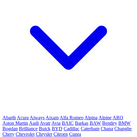
Abarth
Acura
Aiways
Aixam
Alfa Romeo
Alpina
Alpine
ARO
Aston Martin
Audi
Avatr
Avia
BAIC
Barkas
BAW
Bentley
BMW
Bogdan
Brilliance
Buick
BYD
Cadillac
Caterham
Chana
Changhe
Chery
Chevrolet
Chrysler
Citroen
Cupra