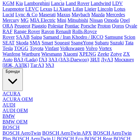
KGM
Kia
Lamborghini
Lancia
Land Rover
Landwind
LDV
Leapmotor
LEVC
Lexus
Li Xiang
Lifan
Ligier
Lincoln
Lotus
Lucid
Lync & Co
Maserati
Maxus
Maybach
Mazda
Mercedes
Mercury
MG
MIA Electric
Mini
Mitsubishi
Nissan
Omoda
Opel
ORA
Peugeot
Piaggio
Polestar
Pontiac
Porsche
Proton
Qoros
Qvale
RAF
Range Rover
Ravon
Renault
Rolls-Royce
Rover
SAAB
Saipa
Samand / Iran Khodro / IKCO
Samsung
Scion
SEAT
Skoda
SMA
Smart
Soueast
SsangYong
Subaru
Suzuki
Tata
Tesla
TOGG
Toyota
Vinfast
Volkswagen
Volvo
Vortex
Wanfeng
Wartburg
Wiesmann
Xiaomi
XPENG
Zeekr
Zotye
ZX
Auto
ВАЗ (Lada)
ГАЗ
ЗАЗ (ЗАЗ-Daewoo)
ЗИЛ
ЛуАЗ
Москвич
[ИЖ, АЗЛК]
ТагАЗ
УАЗ
Бренди
ACURA
ACURA OEM
AUDI
AUDI OEM
BMW
BMW OEM
BOSCH
BOSCH AeroTwin
BOSCH AeroTwin APX
BOSCH AeroTwin
Plus
BOSCH AeroTwin U
BOSCH Eco
BOSCH Rear
BOSCH