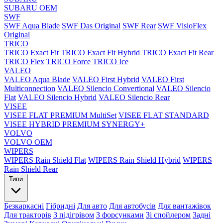
SUBARU OEM
SWF
SWF Aqua Blade
SWF Das Original
SWF Rear
SWF VisioFlex
Original
TRICO
TRICO Exact Fit
TRICO Exact Fit Hybrid
TRICO Exact Fit Rear
TRICO Flex
TRICO Force
TRICO Ice
VALEO
VALEO Aqua Blade
VALEO First Hybrid
VALEO First
Multiconnection
VALEO Silencio Convertional
VALEO Silencio
Flat
VALEO Silencio Hybrid
VALEO Silencio Rear
VISEE
VISEE FLAT PREMIUM MultiSet
VISEE FLAT STANDARD
VISEE HYBRID PREMIUM SYNERGY+
VOLVO
VOLVO OEM
WIPERS
WIPERS Rain Shield Flat
WIPERS Rain Shield Hybrid
WIPERS
Rain Shield Rear
Типи
Безкаркасні
Гібридні
Для авто
Для автобусів
Для вантажівок
Для тракторів
З підігрівом
З форсунками
Зі спойлером
Задні