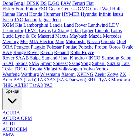
DongFeng | DFSK
DS
E.GO
FAW
Ferrari
Fiat
Fisker
Ford
Foton
FSO
Geely
Genesis
GMC
Great Wall
Hafei
Haima
Haval
Honda
Hummer
HYMER
Hyundai
Infiniti
Isuzu
Iveco
JAC
Jaecoo
Jaguar
Jeep
KGM
Kia
Lamborghini
Lancia
Land Rover
Landwind
LDV
Leapmotor
LEVC
Lexus
Li Xiang
Lifan
Ligier
Lincoln
Lotus
Lucid
Lync & Co
Maserati
Maxus
Maybach
Mazda
Mercedes
Mercury
MG
MIA Electric
Mini
Mitsubishi
Nissan
Omoda
Opel
ORA
Peugeot
Piaggio
Polestar
Pontiac
Porsche
Proton
Qoros
Qvale
RAF
Range Rover
Ravon
Renault
Rolls-Royce
Rover
SAAB
Saipa
Samand / Iran Khodro / IKCO
Samsung
Scion
SEAT
Skoda
SMA
Smart
Soueast
SsangYong
Subaru
Suzuki
Tata
Tesla
TOGG
Toyota
Vinfast
Volkswagen
Volvo
Vortex
Wanfeng
Wartburg
Wiesmann
Xiaomi
XPENG
Zeekr
Zotye
ZX
Auto
ВАЗ (Lada)
ГАЗ
ЗАЗ (ЗАЗ-Daewoo)
ЗИЛ
ЛуАЗ
Москвич
[ИЖ, АЗЛК]
ТагАЗ
УАЗ
Бренди
ACURA
ACURA OEM
AUDI
AUDI OEM
BMW