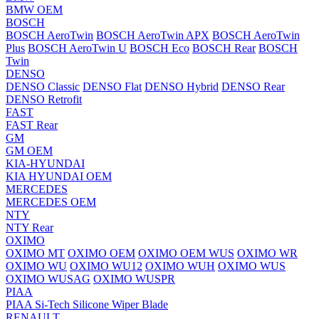
BMW OEM
BOSCH
BOSCH AeroTwin
BOSCH AeroTwin APX
BOSCH AeroTwin
Plus
BOSCH AeroTwin U
BOSCH Eco
BOSCH Rear
BOSCH
Twin
DENSO
DENSO Classic
DENSO Flat
DENSO Hybrid
DENSO Rear
DENSO Retrofit
FAST
FAST Rear
GM
GM OEM
KIA-HYUNDAI
KIA HYUNDAI OEM
MERCEDES
MERCEDES OEM
NTY
NTY Rear
OXIMO
OXIMO MT
OXIMO OEM
OXIMO OEM WUS
OXIMO WR
OXIMO WU
OXIMO WU12
OXIMO WUH
OXIMO WUS
OXIMO WUSAG
OXIMO WUSPR
PIAA
PIAA Si-Tech Silicone Wiper Blade
RENAULT