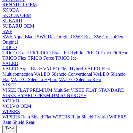
RENAULT OEM
SKODA
SKODA OEM
SUBARU
SUBARU OEM
SWF
SWF Aqua Blade
SWF Das Original
SWF Rear
SWF VisioFlex
Original
TRICO
TRICO Exact Fit
TRICO Exact Fit Hybrid
TRICO Exact Fit Rear
TRICO Flex
TRICO Force
TRICO Ice
VALEO
VALEO Aqua Blade
VALEO First Hybrid
VALEO First
Multiconnection
VALEO Silencio Convertional
VALEO Silencio
Flat
VALEO Silencio Hybrid
VALEO Silencio Rear
VISEE
VISEE FLAT PREMIUM MultiSet
VISEE FLAT STANDARD
VISEE HYBRID PREMIUM SYNERGY+
VOLVO
VOLVO OEM
WIPERS
WIPERS Rain Shield Flat
WIPERS Rain Shield Hybrid
WIPERS
Rain Shield Rear
Типи