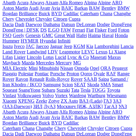
Abarth
Acura
Aiways
Aixam
Alfa Romeo
Alpina
Alpine
ARO
Aston Martin
Audi
Avatr
Avia
BAIC
Barkas
BAW
Bentley
BMW
Bogdan
Brilliance
Buick
BYD
Cadillac
Caterham
Chana
Changhe
Chery
Chevrolet
Chrysler
Citroen
Cupra
Dacia
Dadi
Daewoo
Daihatsu
Datsun
DeLorean
Dodge
DongFeng
DongFeng | DFSK
DS
E.GO
FAW
Ferrari
Fiat
Fisker
Ford
Foton
FSO
Geely
Genesis
GMC
Great Wall
Hafei
Haima
Haval
Honda
Hummer
HYMER
Hyundai
Infiniti
Isuzu
Iveco
JAC
Jaecoo
Jaguar
Jeep
KGM
Kia
Lamborghini
Lancia
Land Rover
Landwind
LDV
Leapmotor
LEVC
Lexus
Li Xiang
Lifan
Ligier
Lincoln
Lotus
Lucid
Lync & Co
Maserati
Maxus
Maybach
Mazda
Mercedes
Mercury
MG
MIA Electric
Mini
Mitsubishi
Nissan
Omoda
Opel
ORA
Peugeot
Piaggio
Polestar
Pontiac
Porsche
Proton
Qoros
Qvale
RAF
Range
Rover
Ravon
Renault
Rolls-Royce
Rover
SAAB
Saipa
Samand /
Iran Khodro / IKCO
Samsung
Scion
SEAT
Skoda
SMA
Smart
Soueast
SsangYong
Subaru
Suzuki
Tata
Tesla
TOGG
Toyota
Vinfast
Volkswagen
Volvo
Vortex
Wanfeng
Wartburg
Wiesmann
Xiaomi
XPENG
Zeekr
Zotye
ZX Auto
ВАЗ (Lada)
ГАЗ
ЗАЗ
(ЗАЗ-Daewoo)
ЗИЛ
ЛуАЗ
Москвич [ИЖ, АЗЛК]
ТагАЗ
УАЗ
Abarth
Acura
Aiways
Aixam
Alfa Romeo
Alpina
Alpine
ARO
Aston Martin
Audi
Avatr
Avia
BAIC
Barkas
BAW
Bentley
BMW
Bogdan
Brilliance
Buick
BYD
Cadillac
Caterham
Chana
Changhe
Chery
Chevrolet
Chrysler
Citroen
Cupra
Dacia
Dadi
Daewoo
Daihatsu
Datsun
DeLorean
Dodge
DongFeng