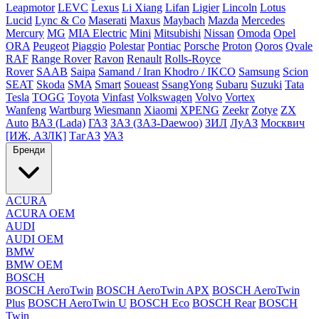
Leapmotor
LEVC
Lexus
Li Xiang
Lifan
Ligier
Lincoln
Lotus
Lucid
Lync & Co
Maserati
Maxus
Maybach
Mazda
Mercedes
Mercury
MG
MIA Electric
Mini
Mitsubishi
Nissan
Omoda
Opel
ORA
Peugeot
Piaggio
Polestar
Pontiac
Porsche
Proton
Qoros
Qvale
RAF
Range Rover
Ravon
Renault
Rolls-Royce
Rover
SAAB
Saipa
Samand / Iran Khodro / IKCO
Samsung
Scion
SEAT
Skoda
SMA
Smart
Soueast
SsangYong
Subaru
Suzuki
Tata
Tesla
TOGG
Toyota
Vinfast
Volkswagen
Volvo
Vortex
Wanfeng
Wartburg
Wiesmann
Xiaomi
XPENG
Zeekr
Zotye
ZX
Auto
ВАЗ (Lada)
ГАЗ
ЗАЗ (ЗАЗ-Daewoo)
ЗИЛ
ЛуАЗ
Москвич
[ИЖ, АЗЛК]
ТагАЗ
УАЗ
Бренди
ACURA
ACURA OEM
AUDI
AUDI OEM
BMW
BMW OEM
BOSCH
BOSCH AeroTwin
BOSCH AeroTwin APX
BOSCH AeroTwin
Plus
BOSCH AeroTwin U
BOSCH Eco
BOSCH Rear
BOSCH
Twin