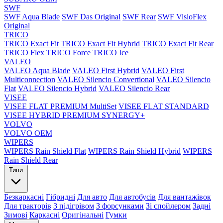
SWF
SWF Aqua Blade
SWF Das Original
SWF Rear
SWF VisioFlex
Original
TRICO
TRICO Exact Fit
TRICO Exact Fit Hybrid
TRICO Exact Fit Rear
TRICO Flex
TRICO Force
TRICO Ice
VALEO
VALEO Aqua Blade
VALEO First Hybrid
VALEO First
Multiconnection
VALEO Silencio Convertional
VALEO Silencio
Flat
VALEO Silencio Hybrid
VALEO Silencio Rear
VISEE
VISEE FLAT PREMIUM MultiSet
VISEE FLAT STANDARD
VISEE HYBRID PREMIUM SYNERGY+
VOLVO
VOLVO OEM
WIPERS
WIPERS Rain Shield Flat
WIPERS Rain Shield Hybrid
WIPERS
Rain Shield Rear
Типи
Безкаркасні
Гібридні
Для авто
Для автобусів
Для вантажівок
Для тракторів
З підігрівом
З форсунками
Зі спойлером
Задні
Зимові
Каркасні
Оригінальні
Гумки