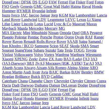
DongFeng | DFSK
DS
E.GO
FAW
Ferrari
Fiat
Fisker
Ford
Foton
FSO
Geely
Genesis
GMC
Great Wall
Hafei
Haima
Haval
Honda
Hummer
HYMER
Hyundai
Infiniti
Isuzu
Iveco
JAC
Jaecoo
Jaguar
Jeep
KGM
Kia
Lamborghini
Lancia
Land Rover
Landwind
LDV
Leapmotor
LEVC
Lexus
Li Xiang
Lifan
Ligier
Lincoln
Lotus
Lucid
Lync & Co
Maserati
Maxus
Maybach
Mazda
Mercedes
Mercury
MG
MIA Electric
Mini
Mitsubishi
Nissan
Omoda
Opel
ORA
Peugeot
Piaggio
Polestar
Pontiac
Porsche
Proton
Qoros
Qvale
RAF
Range
Rover
Ravon
Renault
Rolls-Royce
Rover
SAAB
Saipa
Samand /
Iran Khodro / IKCO
Samsung
Scion
SEAT
Skoda
SMA
Smart
Soueast
SsangYong
Subaru
Suzuki
Tata
Tesla
TOGG
Toyota
Vinfast
Volkswagen
Volvo
Vortex
Wanfeng
Wartburg
Wiesmann
Xiaomi
XPENG
Zeekr
Zotye
ZX Auto
ВАЗ (Lada)
ГАЗ
ЗАЗ
(ЗАЗ-Daewoo)
ЗИЛ
ЛуАЗ
Москвич [ИЖ, АЗЛК]
ТагАЗ
УАЗ
Abarth
Acura
Aiways
Aixam
Alfa Romeo
Alpina
Alpine
ARO
Aston Martin
Audi
Avatr
Avia
BAIC
Barkas
BAW
Bentley
BMW
Bogdan
Brilliance
Buick
BYD
Cadillac
Caterham
Chana
Changhe
Chery
Chevrolet
Chrysler
Citroen
Cupra
Dacia
Dadi
Daewoo
Daihatsu
Datsun
DeLorean
Dodge
DongFeng
DongFeng | DFSK
DS
E.GO
FAW
Ferrari
Fiat
Fisker
Ford
Foton
FSO
Geely
Genesis
GMC
Great Wall
Hafei
Haima
Haval
Honda
Hummer
HYMER
Hyundai
Infiniti
Isuzu
Iveco
JAC
Jaecoo
Jaguar
Jeep
KGM
Kia
Lamborghini
Lancia
Land Rover
Landwind
LDV