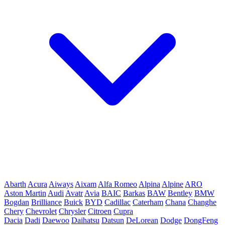
Abarth
Acura
Aiways
Aixam
Alfa Romeo
Alpina
Alpine
ARO
Aston Martin
Audi
Avatr
Avia
BAIC
Barkas
BAW
Bentley
BMW
Bogdan
Brilliance
Buick
BYD
Cadillac
Caterham
Chana
Changhe
Chery
Chevrolet
Chrysler
Citroen
Cupra
Dacia
Dadi
Daewoo
Daihatsu
Datsun
DeLorean
Dodge
DongFeng