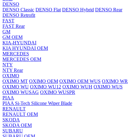
DENSO
DENSO Classic
DENSO Flat
DENSO Hybrid
DENSO Rear
DENSO Retrofit
FAST
FAST Rear
GM
GM OEM
KIA-HYUNDAI
KIA HYUNDAI OEM
MERCEDES
MERCEDES OEM
NTY
NTY Rear
OXIMO
OXIMO MT
OXIMO OEM
OXIMO OEM WUS
OXIMO WR
OXIMO WU
OXIMO WU12
OXIMO WUH
OXIMO WUS
OXIMO WUSAG
OXIMO WUSPR
PIAA
PIAA Si-Tech Silicone Wiper Blade
RENAULT
RENAULT OEM
SKODA
SKODA OEM
SUBARU
SUBARU OEM