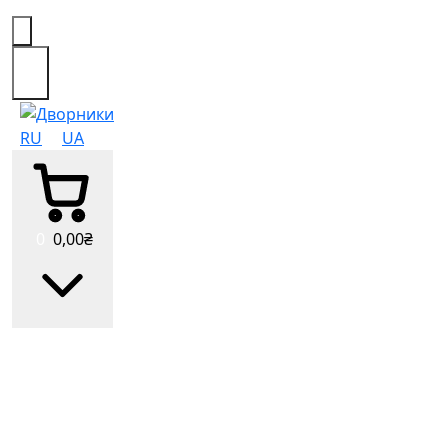
0
RU
UA
0
0
,00
₴