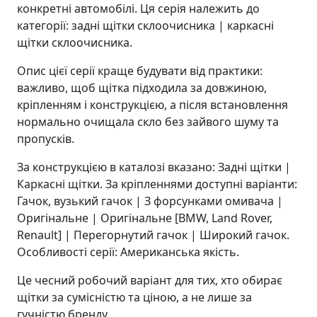
конкретні автомобілі. Ця серія належить до
категорії: задні щітки склоочисника | каркасні
щітки склоочисника.
Опис цієї серії краще будувати від практики:
важливо, щоб щітка підходила за довжиною,
кріпленням і конструкцією, а після встановлення
нормально очищала скло без зайвого шуму та
пропусків.
За конструкцією в каталозі вказано: Задні щітки |
Каркасні щітки. За кріпленнями доступні варіанти:
Гачок, вузький гачок | З форсунками омивача |
Оригінальне | Оригінальне [BMW, Land Rover,
Renault] | Перегорнутий гачок | Широкий гачок.
Особливості серії: Американська якість.
Це чесний робочий варіант для тих, хто обирає
щітки за сумісністю та ціною, а не лише за
гучністю бренду.