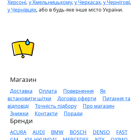
Херсоні
,
у Хмельницькому
,
у Черкасах
,
у Чернігові
,
у Чернівцях
, або в будь-яке інше місто України.
Магазин
Доставка
Оплата
Повернення
Як
встановити щітки
Договір оферти
Питання та
відповіді
Точність підбору
Про магазин
Знижки
Контакти
Поради
Бренди
ACURA
AUDI
BMW
BOSCH
DENSO
FAST
GM
KIA-HYUNDAI
MERCEDES
NTY
OXIMO