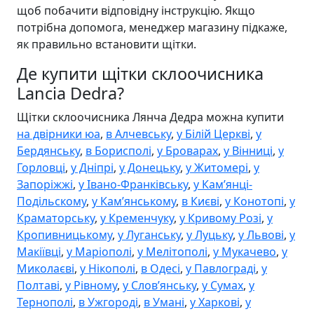
щоб побачити відповідну інструкцію. Якщо
потрібна допомога, менеджер магазину підкаже,
як правильно встановити щітки.
Де купити щітки склоочисника
Lancia Dedra?
Щітки склоочисника Лянча Дедра можна купити
на двірники юа
,
в Алчевську
,
у Білій Церкві
,
у
Бердянську
,
в Борисполі
,
у Броварах
,
у Вінниці
,
у
Горловці
,
у Дніпрі
,
у Донецьку
,
у Житомері
,
у
Запоріжжі
,
у Івано-Франківську
,
у Камʼянці-
Подільскому
,
у Камʼянському
,
в Києві
,
у Конотопі
,
у
Краматорську
,
у Кременчуку
,
у Кривому Розі
,
у
Кропивницькому
,
у Луганську
,
у Луцьку
,
у Львові
,
у
Макіївці
,
у Маріополі
,
у Мелітополі
,
у Мукачево
,
у
Миколаєві
,
у Нікополі
,
в Одесі
,
у Павлограді
,
у
Полтаві
,
у Рівному
,
у Словʼянську
,
у Сумах
,
у
Тернополі
,
в Ужгороді
,
в Умані
,
у Харкові
,
у