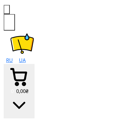
0
RU
UA
0
0
,00
₴