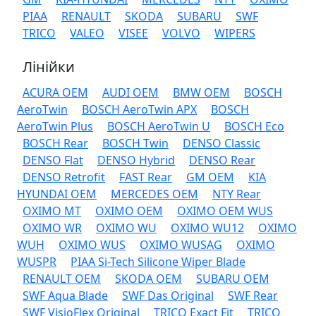
PIAA
RENAULT
SKODA
SUBARU
SWF
TRICO
VALEO
VISEE
VOLVO
WIPERS
Лінійки
ACURA OEM
AUDI OEM
BMW OEM
BOSCH
AeroTwin
BOSCH AeroTwin APX
BOSCH
AeroTwin Plus
BOSCH AeroTwin U
BOSCH Eco
BOSCH Rear
BOSCH Twin
DENSO Classic
DENSO Flat
DENSO Hybrid
DENSO Rear
DENSO Retrofit
FAST Rear
GM OEM
KIA
HYUNDAI OEM
MERCEDES OEM
NTY Rear
OXIMO MT
OXIMO OEM
OXIMO OEM WUS
OXIMO WR
OXIMO WU
OXIMO WU12
OXIMO
WUH
OXIMO WUS
OXIMO WUSAG
OXIMO
WUSPR
PIAA Si-Tech Silicone Wiper Blade
RENAULT OEM
SKODA OEM
SUBARU OEM
SWF Aqua Blade
SWF Das Original
SWF Rear
SWF VisioFlex Original
TRICO Exact Fit
TRICO