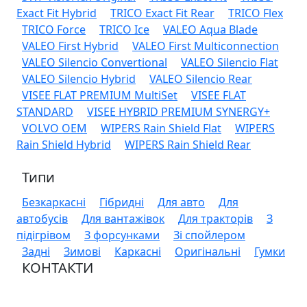
Exact Fit Hybrid
TRICO Exact Fit Rear
TRICO Flex
TRICO Force
TRICO Ice
VALEO Aqua Blade
VALEO First Hybrid
VALEO First Multiconnection
VALEO Silencio Convertional
VALEO Silencio Flat
VALEO Silencio Hybrid
VALEO Silencio Rear
VISEE FLAT PREMIUM MultiSet
VISEE FLAT
STANDARD
VISEE HYBRID PREMIUM SYNERGY+
VOLVO OEM
WIPERS Rain Shield Flat
WIPERS
Rain Shield Hybrid
WIPERS Rain Shield Rear
Типи
Безкаркасні
Гібридні
Для авто
Для
автобусів
Для вантажівок
Для тракторів
З
підігрівом
З форсунками
Зі спойлером
Задні
Зимові
Каркасні
Оригінальні
Гумки
КОНТАКТИ