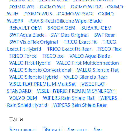
OXIMO WR
OXIMO WU
OXIMO WU12
OXIMO
WUH
OXIMO WUS
OXIMO WUSAG
OXIMO
WUSPR
PIAA Si-Tech Silicone Wiper Blade
RENAULT OEM
SKODA OEM
SUBARU OEM
SWF Aqua Blade
SWF Das Original
SWF Rear
SWF VisioFlex Original
TRICO Exact Fit
TRICO
Exact Fit Hybrid
TRICO Exact Fit Rear
TRICO Flex
TRICO Force
TRICO Ice
VALEO Aqua Blade
VALEO First Hybrid
VALEO First Multiconnection
VALEO Silencio Convertional
VALEO Silencio Flat
VALEO Silencio Hybrid
VALEO Silencio Rear
VISEE FLAT PREMIUM MultiSet
VISEE FLAT
STANDARD
VISEE HYBRID PREMIUM SYNERGY+
VOLVO OEM
WIPERS Rain Shield Flat
WIPERS
Rain Shield Hybrid
WIPERS Rain Shield Rear
Типи
Безкаркасні
Гібридні
Для авто
Для