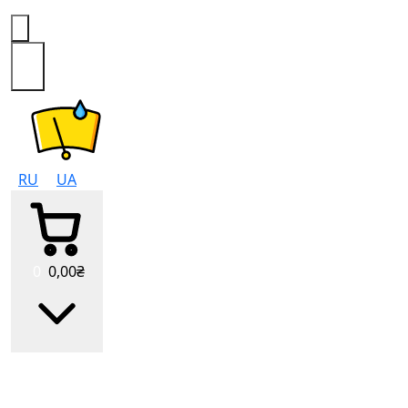
0
RU
UA
0
0
,00
₴