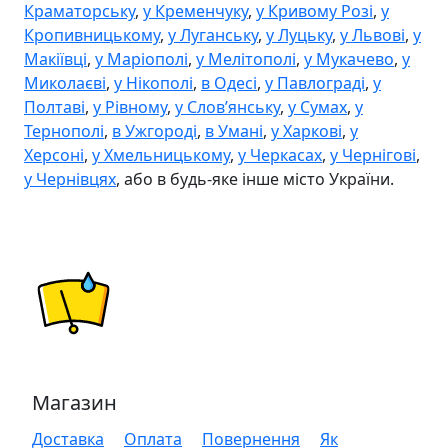
Краматорську
,
у Кременчуку
,
у Кривому Розі
,
у
Кропивницькому
,
у Луганську
,
у Луцьку
,
у Львові
,
у
Макіївці
,
у Маріополі
,
у Мелітополі
,
у Мукачево
,
у
Миколаєві
,
у Нікополі
,
в Одесі
,
у Павлограді
,
у
Полтаві
,
у Рівному
,
у Словʼянську
,
у Сумах
,
у
Тернополі
,
в Ужгороді
,
в Умані
,
у Харкові
,
у
Херсоні
,
у Хмельницькому
,
у Черкасах
,
у Чернігові
,
у Чернівцях
, або в будь-яке інше місто України.
Магазин
Доставка
Оплата
Повернення
Як