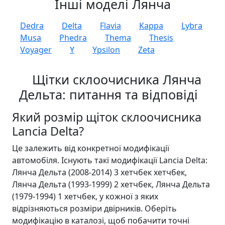
Інші моделі Лянча
Dedra
Delta
Flavia
Kappa
Lybra
Musa
Phedra
Thema
Thesis
Voyager
Y
Ypsilon
Zeta
Щітки склоочисника Лянча
Дельта: питання та відповіді
Який розмір щіток склоочисника
Lancia Delta?
Це залежить від конкретної модифікації
автомобіля. Існують такі модифікації Lancia Delta:
Лянча Дельта (2008-2014) 3 хетчбек хетчбек,
Лянча Дельта (1993-1999) 2 хетчбек, Лянча Дельта
(1979-1994) 1 хетчбек, у кожної з яких
відрізняються розміри двірників. Оберіть
модифікацію в каталозі, щоб побачити точні