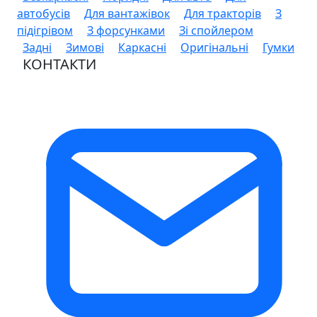
автобусів
Для вантажівок
Для тракторів
З
підігрівом
З форсунками
Зі спойлером
Задні
Зимові
Каркасні
Оригінальні
Гумки
КОНТАКТИ