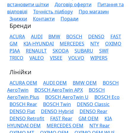
встановити щітки
Договір оферти
Питання та
відповіді
Точність підбору
Про магазин
Знижки
Контакти
Поради
Бренди
ACURA
AUDI
BMW
BOSCH
DENSO
FAST
GM
KIA-HYUNDAI
MERCEDES
NTY
OXIMO
PIAA
RENAULT
SKODA
SUBARU
SWF
TRICO
VALEO
VISEE
VOLVO
WIPERS
Лінійки
ACURA OEM
AUDI OEM
BMW OEM
BOSCH
AeroTwin
BOSCH AeroTwin APX
BOSCH
AeroTwin Plus
BOSCH AeroTwin U
BOSCH Eco
BOSCH Rear
BOSCH Twin
DENSO Classic
DENSO Flat
DENSO Hybrid
DENSO Rear
DENSO Retrofit
FAST Rear
GM OEM
KIA
HYUNDAI OEM
MERCEDES OEM
NTY Rear
OXIMO MT
OXIMO OEM
OXIMO OEM WUS