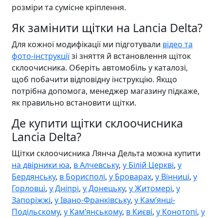
розміри та сумісне кріплення.
Як замінити щітки на Lancia Delta?
Для кожної модифікації ми підготували
відео та
фото-інструкції
зі зняття й встановлення щіток
склоочисника. Оберіть автомобіль у каталозі,
щоб побачити відповідну інструкцію. Якщо
потрібна допомога, менеджер магазину підкаже,
як правильно встановити щітки.
Де купити щітки склоочисника
Lancia Delta?
Щітки склоочисника Лянча Дельта можна купити
на двірники юа
,
в Алчевську
,
у Білій Церкві
,
у
Бердянську
,
в Борисполі
,
у Броварах
,
у Вінниці
,
у
Горловці
,
у Дніпрі
,
у Донецьку
,
у Житомері
,
у
Запоріжжі
,
у Івано-Франківську
,
у Камʼянці-
Подільскому
,
у Камʼянському
,
в Києві
,
у Конотопі
,
у