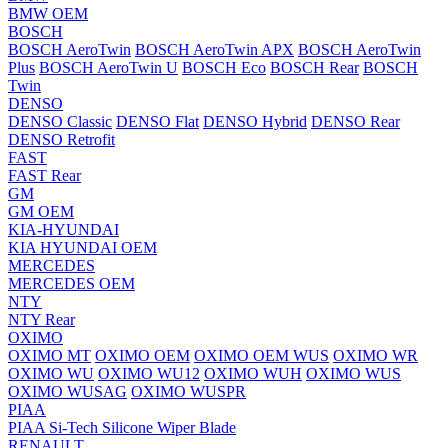
BMW OEM
BOSCH
BOSCH AeroTwin
BOSCH AeroTwin APX
BOSCH AeroTwin
Plus
BOSCH AeroTwin U
BOSCH Eco
BOSCH Rear
BOSCH
Twin
DENSO
DENSO Classic
DENSO Flat
DENSO Hybrid
DENSO Rear
DENSO Retrofit
FAST
FAST Rear
GM
GM OEM
KIA-HYUNDAI
KIA HYUNDAI OEM
MERCEDES
MERCEDES OEM
NTY
NTY Rear
OXIMO
OXIMO MT
OXIMO OEM
OXIMO OEM WUS
OXIMO WR
OXIMO WU
OXIMO WU12
OXIMO WUH
OXIMO WUS
OXIMO WUSAG
OXIMO WUSPR
PIAA
PIAA Si-Tech Silicone Wiper Blade
RENAULT