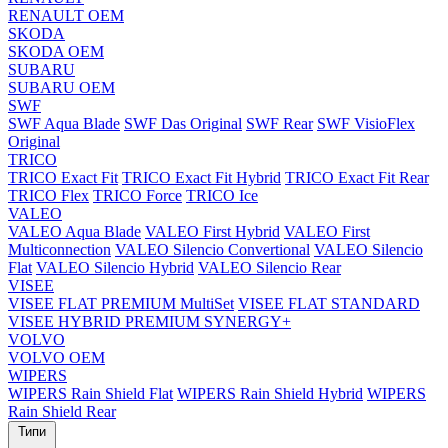
RENAULT OEM
SKODA
SKODA OEM
SUBARU
SUBARU OEM
SWF
SWF Aqua Blade
SWF Das Original
SWF Rear
SWF VisioFlex
Original
TRICO
TRICO Exact Fit
TRICO Exact Fit Hybrid
TRICO Exact Fit Rear
TRICO Flex
TRICO Force
TRICO Ice
VALEO
VALEO Aqua Blade
VALEO First Hybrid
VALEO First
Multiconnection
VALEO Silencio Convertional
VALEO Silencio
Flat
VALEO Silencio Hybrid
VALEO Silencio Rear
VISEE
VISEE FLAT PREMIUM MultiSet
VISEE FLAT STANDARD
VISEE HYBRID PREMIUM SYNERGY+
VOLVO
VOLVO OEM
WIPERS
WIPERS Rain Shield Flat
WIPERS Rain Shield Hybrid
WIPERS
Rain Shield Rear
Типи