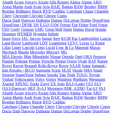
Abarth
Acura
Aiways
Aixam
Alfa Romeo
Alpina
Alpine
ARO
Aston Martin
Audi
Avatr
Avia
BAIC
Barkas
BAW
Bentley
BMW
Bogdan
Brilliance
Buick
BYD
Cadillac
Caterham
Chana
Changhe
Chery
Chevrolet
Chrysler
Citroen
Cupra
Dacia
Dadi
Daewoo
Daihatsu
Datsun
DeLorean
Dodge
DongFeng
DongFeng | DFSK
DS
E.GO
FAW
Ferrari
Fiat
Fisker
Ford
Foton
FSO
Geely
Genesis
GMC
Great Wall
Hafei
Haima
Haval
Honda
Hummer
HYMER
Hyundai
Infiniti
Isuzu
Iveco
JAC
Jaecoo
Jaguar
Jeep
KGM
Kia
Lamborghini
Lancia
Land Rover
Landwind
LDV
Leapmotor
LEVC
Lexus
Li Xiang
Lifan
Ligier
Lincoln
Lotus
Lucid
Lync & Co
Maserati
Maxus
Maybach
Mazda
Mercedes
Mercury
MG
MIA Electric
Mini
Mitsubishi
Nissan
Omoda
Opel
ORA
Peugeot
Piaggio
Polestar
Pontiac
Porsche
Proton
Qoros
Qvale
RAF
Range
Rover
Ravon
Renault
Rolls-Royce
Rover
SAAB
Saipa
Samand /
Iran Khodro / IKCO
Samsung
Scion
SEAT
Skoda
SMA
Smart
Soueast
SsangYong
Subaru
Suzuki
Tata
Tesla
TOGG
Toyota
Vinfast
Volkswagen
Volvo
Vortex
Wanfeng
Wartburg
Wiesmann
Xiaomi
XPENG
Zeekr
Zotye
ZX Auto
ВАЗ (Lada)
ГАЗ
ЗАЗ
(ЗАЗ-Daewoo)
ЗИЛ
ЛуАЗ
Москвич [ИЖ, АЗЛК]
ТагАЗ
УАЗ
Abarth
Acura
Aiways
Aixam
Alfa Romeo
Alpina
Alpine
ARO
Aston Martin
Audi
Avatr
Avia
BAIC
Barkas
BAW
Bentley
BMW
Bogdan
Brilliance
Buick
BYD
Cadillac
Caterham
Chana
Changhe
Chery
Chevrolet
Chrysler
Citroen
Cupra
Dacia
Dadi
Daewoo
Daihatsu
Datsun
DeLorean
Dodge
DongFeng