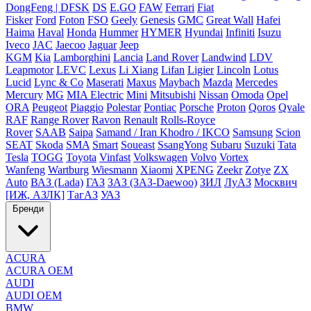
DongFeng | DFSK
DS
E.GO
FAW
Ferrari
Fiat
Fisker
Ford
Foton
FSO
Geely
Genesis
GMC
Great Wall
Hafei
Haima
Haval
Honda
Hummer
HYMER
Hyundai
Infiniti
Isuzu
Iveco
JAC
Jaecoo
Jaguar
Jeep
KGM
Kia
Lamborghini
Lancia
Land Rover
Landwind
LDV
Leapmotor
LEVC
Lexus
Li Xiang
Lifan
Ligier
Lincoln
Lotus
Lucid
Lync & Co
Maserati
Maxus
Maybach
Mazda
Mercedes
Mercury
MG
MIA Electric
Mini
Mitsubishi
Nissan
Omoda
Opel
ORA
Peugeot
Piaggio
Polestar
Pontiac
Porsche
Proton
Qoros
Qvale
RAF
Range Rover
Ravon
Renault
Rolls-Royce
Rover
SAAB
Saipa
Samand / Iran Khodro / IKCO
Samsung
Scion
SEAT
Skoda
SMA
Smart
Soueast
SsangYong
Subaru
Suzuki
Tata
Tesla
TOGG
Toyota
Vinfast
Volkswagen
Volvo
Vortex
Wanfeng
Wartburg
Wiesmann
Xiaomi
XPENG
Zeekr
Zotye
ZX
Auto
ВАЗ (Lada)
ГАЗ
ЗАЗ (ЗАЗ-Daewoo)
ЗИЛ
ЛуАЗ
Москвич
[ИЖ, АЗЛК]
ТагАЗ
УАЗ
Бренди
ACURA
ACURA OEM
AUDI
AUDI OEM
BMW