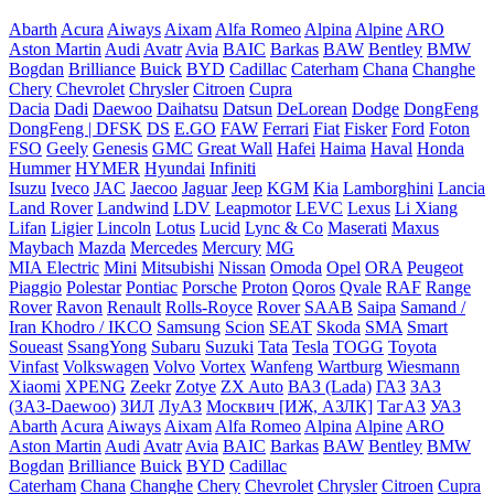
Abarth
Acura
Aiways
Aixam
Alfa Romeo
Alpina
Alpine
ARO
Aston Martin
Audi
Avatr
Avia
BAIC
Barkas
BAW
Bentley
BMW
Bogdan
Brilliance
Buick
BYD
Cadillac
Caterham
Chana
Changhe
Chery
Chevrolet
Chrysler
Citroen
Cupra
Dacia
Dadi
Daewoo
Daihatsu
Datsun
DeLorean
Dodge
DongFeng
DongFeng | DFSK
DS
E.GO
FAW
Ferrari
Fiat
Fisker
Ford
Foton
FSO
Geely
Genesis
GMC
Great Wall
Hafei
Haima
Haval
Honda
Hummer
HYMER
Hyundai
Infiniti
Isuzu
Iveco
JAC
Jaecoo
Jaguar
Jeep
KGM
Kia
Lamborghini
Lancia
Land Rover
Landwind
LDV
Leapmotor
LEVC
Lexus
Li Xiang
Lifan
Ligier
Lincoln
Lotus
Lucid
Lync & Co
Maserati
Maxus
Maybach
Mazda
Mercedes
Mercury
MG
MIA Electric
Mini
Mitsubishi
Nissan
Omoda
Opel
ORA
Peugeot
Piaggio
Polestar
Pontiac
Porsche
Proton
Qoros
Qvale
RAF
Range
Rover
Ravon
Renault
Rolls-Royce
Rover
SAAB
Saipa
Samand /
Iran Khodro / IKCO
Samsung
Scion
SEAT
Skoda
SMA
Smart
Soueast
SsangYong
Subaru
Suzuki
Tata
Tesla
TOGG
Toyota
Vinfast
Volkswagen
Volvo
Vortex
Wanfeng
Wartburg
Wiesmann
Xiaomi
XPENG
Zeekr
Zotye
ZX Auto
ВАЗ (Lada)
ГАЗ
ЗАЗ
(ЗАЗ-Daewoo)
ЗИЛ
ЛуАЗ
Москвич [ИЖ, АЗЛК]
ТагАЗ
УАЗ
Abarth
Acura
Aiways
Aixam
Alfa Romeo
Alpina
Alpine
ARO
Aston Martin
Audi
Avatr
Avia
BAIC
Barkas
BAW
Bentley
BMW
Bogdan
Brilliance
Buick
BYD
Cadillac
Caterham
Chana
Changhe
Chery
Chevrolet
Chrysler
Citroen
Cupra