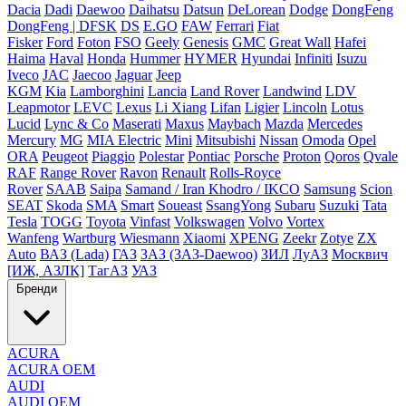
Dacia
Dadi
Daewoo
Daihatsu
Datsun
DeLorean
Dodge
DongFeng
DongFeng | DFSK
DS
E.GO
FAW
Ferrari
Fiat
Fisker
Ford
Foton
FSO
Geely
Genesis
GMC
Great Wall
Hafei
Haima
Haval
Honda
Hummer
HYMER
Hyundai
Infiniti
Isuzu
Iveco
JAC
Jaecoo
Jaguar
Jeep
KGM
Kia
Lamborghini
Lancia
Land Rover
Landwind
LDV
Leapmotor
LEVC
Lexus
Li Xiang
Lifan
Ligier
Lincoln
Lotus
Lucid
Lync & Co
Maserati
Maxus
Maybach
Mazda
Mercedes
Mercury
MG
MIA Electric
Mini
Mitsubishi
Nissan
Omoda
Opel
ORA
Peugeot
Piaggio
Polestar
Pontiac
Porsche
Proton
Qoros
Qvale
RAF
Range Rover
Ravon
Renault
Rolls-Royce
Rover
SAAB
Saipa
Samand / Iran Khodro / IKCO
Samsung
Scion
SEAT
Skoda
SMA
Smart
Soueast
SsangYong
Subaru
Suzuki
Tata
Tesla
TOGG
Toyota
Vinfast
Volkswagen
Volvo
Vortex
Wanfeng
Wartburg
Wiesmann
Xiaomi
XPENG
Zeekr
Zotye
ZX
Auto
ВАЗ (Lada)
ГАЗ
ЗАЗ (ЗАЗ-Daewoo)
ЗИЛ
ЛуАЗ
Москвич
[ИЖ, АЗЛК]
ТагАЗ
УАЗ
Бренди
ACURA
ACURA OEM
AUDI
AUDI OEM