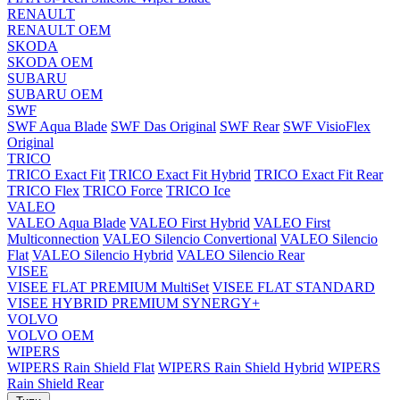
RENAULT
RENAULT OEM
SKODA
SKODA OEM
SUBARU
SUBARU OEM
SWF
SWF Aqua Blade
SWF Das Original
SWF Rear
SWF VisioFlex
Original
TRICO
TRICO Exact Fit
TRICO Exact Fit Hybrid
TRICO Exact Fit Rear
TRICO Flex
TRICO Force
TRICO Ice
VALEO
VALEO Aqua Blade
VALEO First Hybrid
VALEO First
Multiconnection
VALEO Silencio Convertional
VALEO Silencio
Flat
VALEO Silencio Hybrid
VALEO Silencio Rear
VISEE
VISEE FLAT PREMIUM MultiSet
VISEE FLAT STANDARD
VISEE HYBRID PREMIUM SYNERGY+
VOLVO
VOLVO OEM
WIPERS
WIPERS Rain Shield Flat
WIPERS Rain Shield Hybrid
WIPERS
Rain Shield Rear