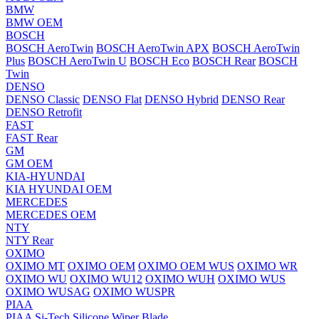
BMW
BMW OEM
BOSCH
BOSCH AeroTwin
BOSCH AeroTwin APX
BOSCH AeroTwin
Plus
BOSCH AeroTwin U
BOSCH Eco
BOSCH Rear
BOSCH
Twin
DENSO
DENSO Classic
DENSO Flat
DENSO Hybrid
DENSO Rear
DENSO Retrofit
FAST
FAST Rear
GM
GM OEM
KIA-HYUNDAI
KIA HYUNDAI OEM
MERCEDES
MERCEDES OEM
NTY
NTY Rear
OXIMO
OXIMO MT
OXIMO OEM
OXIMO OEM WUS
OXIMO WR
OXIMO WU
OXIMO WU12
OXIMO WUH
OXIMO WUS
OXIMO WUSAG
OXIMO WUSPR
PIAA
PIAA Si-Tech Silicone Wiper Blade