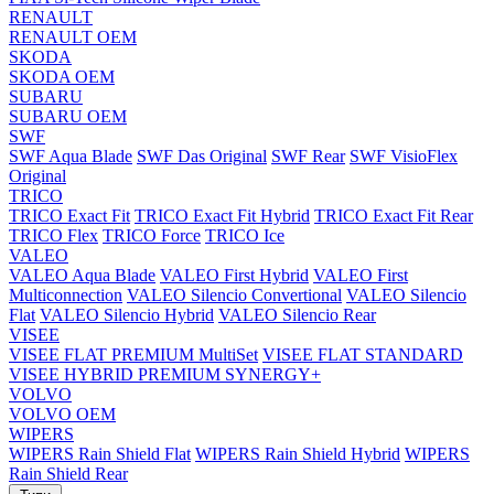
RENAULT
RENAULT OEM
SKODA
SKODA OEM
SUBARU
SUBARU OEM
SWF
SWF Aqua Blade
SWF Das Original
SWF Rear
SWF VisioFlex
Original
TRICO
TRICO Exact Fit
TRICO Exact Fit Hybrid
TRICO Exact Fit Rear
TRICO Flex
TRICO Force
TRICO Ice
VALEO
VALEO Aqua Blade
VALEO First Hybrid
VALEO First
Multiconnection
VALEO Silencio Convertional
VALEO Silencio
Flat
VALEO Silencio Hybrid
VALEO Silencio Rear
VISEE
VISEE FLAT PREMIUM MultiSet
VISEE FLAT STANDARD
VISEE HYBRID PREMIUM SYNERGY+
VOLVO
VOLVO OEM
WIPERS
WIPERS Rain Shield Flat
WIPERS Rain Shield Hybrid
WIPERS
Rain Shield Rear