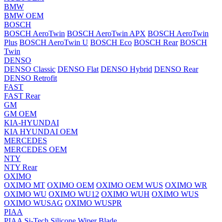
BMW
BMW OEM
BOSCH
BOSCH AeroTwin
BOSCH AeroTwin APX
BOSCH AeroTwin
Plus
BOSCH AeroTwin U
BOSCH Eco
BOSCH Rear
BOSCH
Twin
DENSO
DENSO Classic
DENSO Flat
DENSO Hybrid
DENSO Rear
DENSO Retrofit
FAST
FAST Rear
GM
GM OEM
KIA-HYUNDAI
KIA HYUNDAI OEM
MERCEDES
MERCEDES OEM
NTY
NTY Rear
OXIMO
OXIMO MT
OXIMO OEM
OXIMO OEM WUS
OXIMO WR
OXIMO WU
OXIMO WU12
OXIMO WUH
OXIMO WUS
OXIMO WUSAG
OXIMO WUSPR
PIAA
PIAA Si-Tech Silicone Wiper Blade