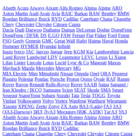
Abarth
Acura
Aiways
Aixam
Alfa Romeo
Alpina
Alpine
ARO
Aston Martin
Audi
Avatr
Avia
BAIC
Barkas
BAW
Bentley
BMW
Bogdan
Brilliance
Buick
BYD
Cadillac
Caterham
Chana
Changhe
Chery
Chevrolet
Chrysler
Citroen
Cupra
Dacia
Dadi
Daewoo
Daihatsu
Datsun
DeLorean
Dodge
DongFeng
DongFeng | DFSK
DS
E.GO
FAW
Ferrari
Fiat
Fisker
Ford
Foton
FSO
Geely
Genesis
GMC
Great Wall
Hafei
Haima
Haval
Honda
Hummer
HYMER
Hyundai
Infiniti
Isuzu
Iveco
JAC
Jaecoo
Jaguar
Jeep
KGM
Kia
Lamborghini
Lancia
Land Rover
Landwind
LDV
Leapmotor
LEVC
Lexus
Li Xiang
Lifan
Ligier
Lincoln
Lotus
Lucid
Lync & Co
Maserati
Maxus
Maybach
Mazda
Mercedes
Mercury
MG
MIA Electric
Mini
Mitsubishi
Nissan
Omoda
Opel
ORA
Peugeot
Piaggio
Polestar
Pontiac
Porsche
Proton
Qoros
Qvale
RAF
Range
Rover
Ravon
Renault
Rolls-Royce
Rover
SAAB
Saipa
Samand /
Iran Khodro / IKCO
Samsung
Scion
SEAT
Skoda
SMA
Smart
Soueast
SsangYong
Subaru
Suzuki
Tata
Tesla
TOGG
Toyota
Vinfast
Volkswagen
Volvo
Vortex
Wanfeng
Wartburg
Wiesmann
Xiaomi
XPENG
Zeekr
Zotye
ZX Auto
ВАЗ (Lada)
ГАЗ
ЗАЗ
(ЗАЗ-Daewoo)
ЗИЛ
ЛуАЗ
Москвич [ИЖ, АЗЛК]
ТагАЗ
УАЗ
Abarth
Acura
Aiways
Aixam
Alfa Romeo
Alpina
Alpine
ARO
Aston Martin
Audi
Avatr
Avia
BAIC
Barkas
BAW
Bentley
BMW
Bogdan
Brilliance
Buick
BYD
Cadillac
Caterham
Chana
Changhe
Chery
Chevrolet
Chrysler
Citroen
Cupra