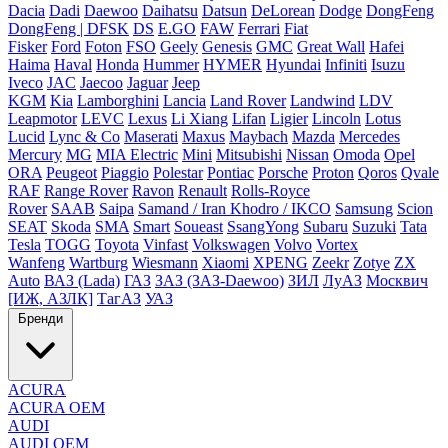
Dacia
Dadi
Daewoo
Daihatsu
Datsun
DeLorean
Dodge
DongFeng
DongFeng | DFSK
DS
E.GO
FAW
Ferrari
Fiat
Fisker
Ford
Foton
FSO
Geely
Genesis
GMC
Great Wall
Hafei
Haima
Haval
Honda
Hummer
HYMER
Hyundai
Infiniti
Isuzu
Iveco
JAC
Jaecoo
Jaguar
Jeep
KGM
Kia
Lamborghini
Lancia
Land Rover
Landwind
LDV
Leapmotor
LEVC
Lexus
Li Xiang
Lifan
Ligier
Lincoln
Lotus
Lucid
Lync & Co
Maserati
Maxus
Maybach
Mazda
Mercedes
Mercury
MG
MIA Electric
Mini
Mitsubishi
Nissan
Omoda
Opel
ORA
Peugeot
Piaggio
Polestar
Pontiac
Porsche
Proton
Qoros
Qvale
RAF
Range Rover
Ravon
Renault
Rolls-Royce
Rover
SAAB
Saipa
Samand / Iran Khodro / IKCO
Samsung
Scion
SEAT
Skoda
SMA
Smart
Soueast
SsangYong
Subaru
Suzuki
Tata
Tesla
TOGG
Toyota
Vinfast
Volkswagen
Volvo
Vortex
Wanfeng
Wartburg
Wiesmann
Xiaomi
XPENG
Zeekr
Zotye
ZX
Auto
ВАЗ (Lada)
ГАЗ
ЗАЗ (ЗАЗ-Daewoo)
ЗИЛ
ЛуАЗ
Москвич
[ИЖ, АЗЛК]
ТагАЗ
УАЗ
Бренди
ACURA
ACURA OEM
AUDI
AUDI OEM