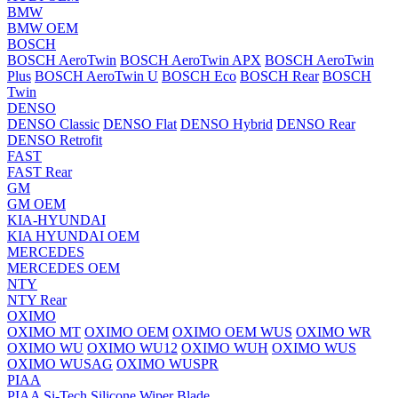
BMW
BMW OEM
BOSCH
BOSCH AeroTwin
BOSCH AeroTwin APX
BOSCH AeroTwin
Plus
BOSCH AeroTwin U
BOSCH Eco
BOSCH Rear
BOSCH
Twin
DENSO
DENSO Classic
DENSO Flat
DENSO Hybrid
DENSO Rear
DENSO Retrofit
FAST
FAST Rear
GM
GM OEM
KIA-HYUNDAI
KIA HYUNDAI OEM
MERCEDES
MERCEDES OEM
NTY
NTY Rear
OXIMO
OXIMO MT
OXIMO OEM
OXIMO OEM WUS
OXIMO WR
OXIMO WU
OXIMO WU12
OXIMO WUH
OXIMO WUS
OXIMO WUSAG
OXIMO WUSPR
PIAA
PIAA Si-Tech Silicone Wiper Blade