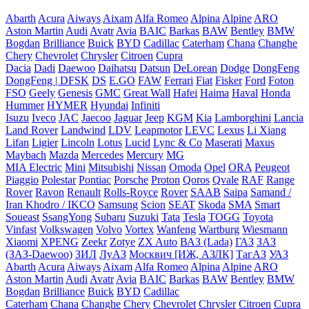
Abarth
Acura
Aiways
Aixam
Alfa Romeo
Alpina
Alpine
ARO
Aston Martin
Audi
Avatr
Avia
BAIC
Barkas
BAW
Bentley
BMW
Bogdan
Brilliance
Buick
BYD
Cadillac
Caterham
Chana
Changhe
Chery
Chevrolet
Chrysler
Citroen
Cupra
Dacia
Dadi
Daewoo
Daihatsu
Datsun
DeLorean
Dodge
DongFeng
DongFeng | DFSK
DS
E.GO
FAW
Ferrari
Fiat
Fisker
Ford
Foton
FSO
Geely
Genesis
GMC
Great Wall
Hafei
Haima
Haval
Honda
Hummer
HYMER
Hyundai
Infiniti
Isuzu
Iveco
JAC
Jaecoo
Jaguar
Jeep
KGM
Kia
Lamborghini
Lancia
Land Rover
Landwind
LDV
Leapmotor
LEVC
Lexus
Li Xiang
Lifan
Ligier
Lincoln
Lotus
Lucid
Lync & Co
Maserati
Maxus
Maybach
Mazda
Mercedes
Mercury
MG
MIA Electric
Mini
Mitsubishi
Nissan
Omoda
Opel
ORA
Peugeot
Piaggio
Polestar
Pontiac
Porsche
Proton
Qoros
Qvale
RAF
Range
Rover
Ravon
Renault
Rolls-Royce
Rover
SAAB
Saipa
Samand /
Iran Khodro / IKCO
Samsung
Scion
SEAT
Skoda
SMA
Smart
Soueast
SsangYong
Subaru
Suzuki
Tata
Tesla
TOGG
Toyota
Vinfast
Volkswagen
Volvo
Vortex
Wanfeng
Wartburg
Wiesmann
Xiaomi
XPENG
Zeekr
Zotye
ZX Auto
ВАЗ (Lada)
ГАЗ
ЗАЗ
(ЗАЗ-Daewoo)
ЗИЛ
ЛуАЗ
Москвич [ИЖ, АЗЛК]
ТагАЗ
УАЗ
Abarth
Acura
Aiways
Aixam
Alfa Romeo
Alpina
Alpine
ARO
Aston Martin
Audi
Avatr
Avia
BAIC
Barkas
BAW
Bentley
BMW
Bogdan
Brilliance
Buick
BYD
Cadillac
Caterham
Chana
Changhe
Chery
Chevrolet
Chrysler
Citroen
Cupra