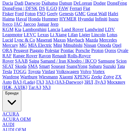
Dacia
Dadi
Daewoo
Daihatsu
Datsun
DeLorean
Dodge
DongFeng
DongFeng | DFSK
DS
E.GO
FAW
Ferrari
Fiat
Fisker
Ford
Foton
FSO
Geely
Genesis
GMC
Great Wall
Hafei
Haima
Haval
Honda
Hummer
HYMER
Hyundai
Infiniti
Isuzu
Iveco
JAC
Jaecoo
Jaguar
Jeep
KGM
Kia
Lamborghini
Lancia
Land Rover
Landwind
LDV
Leapmotor
LEVC
Lexus
Li Xiang
Lifan
Ligier
Lincoln
Lotus
Lucid
Lync & Co
Maserati
Maxus
Maybach
Mazda
Mercedes
Mercury
MG
MIA Electric
Mini
Mitsubishi
Nissan
Omoda
Opel
ORA
Peugeot
Piaggio
Polestar
Pontiac
Porsche
Proton
Qoros
Qvale
RAF
Range Rover
Ravon
Renault
Rolls-Royce
Rover
SAAB
Saipa
Samand / Iran Khodro / IKCO
Samsung
Scion
SEAT
Skoda
SMA
Smart
Soueast
SsangYong
Subaru
Suzuki
Tata
Tesla
TOGG
Toyota
Vinfast
Volkswagen
Volvo
Vortex
Wanfeng
Wartburg
Wiesmann
Xiaomi
XPENG
Zeekr
Zotye
ZX
Auto
ВАЗ (Lada)
ГАЗ
ЗАЗ (ЗАЗ-Daewoo)
ЗИЛ
ЛуАЗ
Москвич
[ИЖ, АЗЛК]
ТагАЗ
УАЗ
Бренди
ACURA
ACURA OEM
AUDI
AUDI OEM