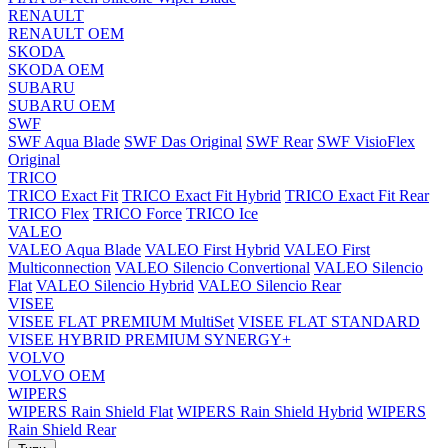
RENAULT
RENAULT OEM
SKODA
SKODA OEM
SUBARU
SUBARU OEM
SWF
SWF Aqua Blade
SWF Das Original
SWF Rear
SWF VisioFlex
Original
TRICO
TRICO Exact Fit
TRICO Exact Fit Hybrid
TRICO Exact Fit Rear
TRICO Flex
TRICO Force
TRICO Ice
VALEO
VALEO Aqua Blade
VALEO First Hybrid
VALEO First
Multiconnection
VALEO Silencio Convertional
VALEO Silencio
Flat
VALEO Silencio Hybrid
VALEO Silencio Rear
VISEE
VISEE FLAT PREMIUM MultiSet
VISEE FLAT STANDARD
VISEE HYBRID PREMIUM SYNERGY+
VOLVO
VOLVO OEM
WIPERS
WIPERS Rain Shield Flat
WIPERS Rain Shield Hybrid
WIPERS
Rain Shield Rear