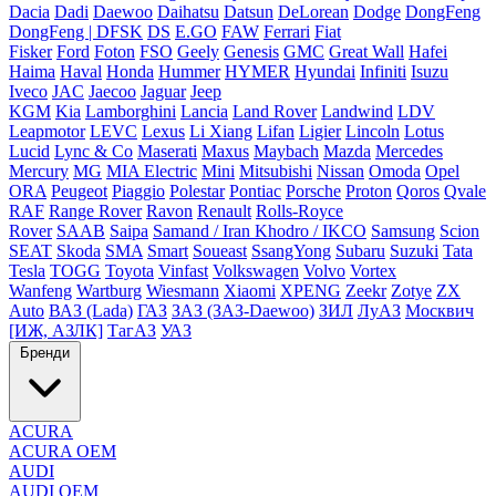
Dacia
Dadi
Daewoo
Daihatsu
Datsun
DeLorean
Dodge
DongFeng
DongFeng | DFSK
DS
E.GO
FAW
Ferrari
Fiat
Fisker
Ford
Foton
FSO
Geely
Genesis
GMC
Great Wall
Hafei
Haima
Haval
Honda
Hummer
HYMER
Hyundai
Infiniti
Isuzu
Iveco
JAC
Jaecoo
Jaguar
Jeep
KGM
Kia
Lamborghini
Lancia
Land Rover
Landwind
LDV
Leapmotor
LEVC
Lexus
Li Xiang
Lifan
Ligier
Lincoln
Lotus
Lucid
Lync & Co
Maserati
Maxus
Maybach
Mazda
Mercedes
Mercury
MG
MIA Electric
Mini
Mitsubishi
Nissan
Omoda
Opel
ORA
Peugeot
Piaggio
Polestar
Pontiac
Porsche
Proton
Qoros
Qvale
RAF
Range Rover
Ravon
Renault
Rolls-Royce
Rover
SAAB
Saipa
Samand / Iran Khodro / IKCO
Samsung
Scion
SEAT
Skoda
SMA
Smart
Soueast
SsangYong
Subaru
Suzuki
Tata
Tesla
TOGG
Toyota
Vinfast
Volkswagen
Volvo
Vortex
Wanfeng
Wartburg
Wiesmann
Xiaomi
XPENG
Zeekr
Zotye
ZX
Auto
ВАЗ (Lada)
ГАЗ
ЗАЗ (ЗАЗ-Daewoo)
ЗИЛ
ЛуАЗ
Москвич
[ИЖ, АЗЛК]
ТагАЗ
УАЗ
Бренди
ACURA
ACURA OEM
AUDI
AUDI OEM