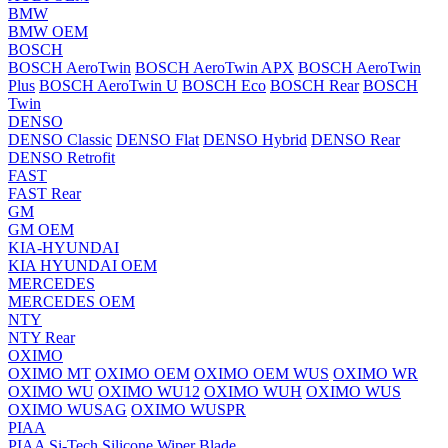
BMW
BMW OEM
BOSCH
BOSCH AeroTwin
BOSCH AeroTwin APX
BOSCH AeroTwin
Plus
BOSCH AeroTwin U
BOSCH Eco
BOSCH Rear
BOSCH
Twin
DENSO
DENSO Classic
DENSO Flat
DENSO Hybrid
DENSO Rear
DENSO Retrofit
FAST
FAST Rear
GM
GM OEM
KIA-HYUNDAI
KIA HYUNDAI OEM
MERCEDES
MERCEDES OEM
NTY
NTY Rear
OXIMO
OXIMO MT
OXIMO OEM
OXIMO OEM WUS
OXIMO WR
OXIMO WU
OXIMO WU12
OXIMO WUH
OXIMO WUS
OXIMO WUSAG
OXIMO WUSPR
PIAA
PIAA Si-Tech Silicone Wiper Blade