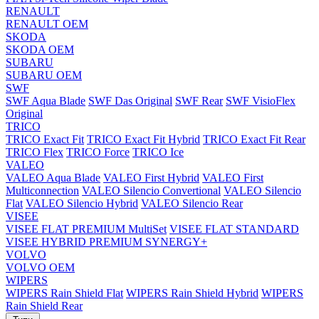
RENAULT
RENAULT OEM
SKODA
SKODA OEM
SUBARU
SUBARU OEM
SWF
SWF Aqua Blade
SWF Das Original
SWF Rear
SWF VisioFlex
Original
TRICO
TRICO Exact Fit
TRICO Exact Fit Hybrid
TRICO Exact Fit Rear
TRICO Flex
TRICO Force
TRICO Ice
VALEO
VALEO Aqua Blade
VALEO First Hybrid
VALEO First
Multiconnection
VALEO Silencio Convertional
VALEO Silencio
Flat
VALEO Silencio Hybrid
VALEO Silencio Rear
VISEE
VISEE FLAT PREMIUM MultiSet
VISEE FLAT STANDARD
VISEE HYBRID PREMIUM SYNERGY+
VOLVO
VOLVO OEM
WIPERS
WIPERS Rain Shield Flat
WIPERS Rain Shield Hybrid
WIPERS
Rain Shield Rear