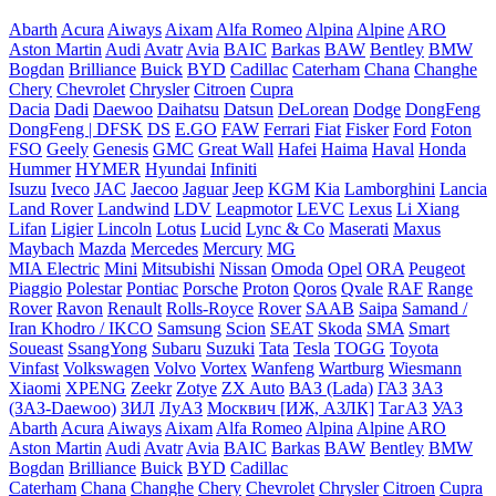
Abarth
Acura
Aiways
Aixam
Alfa Romeo
Alpina
Alpine
ARO
Aston Martin
Audi
Avatr
Avia
BAIC
Barkas
BAW
Bentley
BMW
Bogdan
Brilliance
Buick
BYD
Cadillac
Caterham
Chana
Changhe
Chery
Chevrolet
Chrysler
Citroen
Cupra
Dacia
Dadi
Daewoo
Daihatsu
Datsun
DeLorean
Dodge
DongFeng
DongFeng | DFSK
DS
E.GO
FAW
Ferrari
Fiat
Fisker
Ford
Foton
FSO
Geely
Genesis
GMC
Great Wall
Hafei
Haima
Haval
Honda
Hummer
HYMER
Hyundai
Infiniti
Isuzu
Iveco
JAC
Jaecoo
Jaguar
Jeep
KGM
Kia
Lamborghini
Lancia
Land Rover
Landwind
LDV
Leapmotor
LEVC
Lexus
Li Xiang
Lifan
Ligier
Lincoln
Lotus
Lucid
Lync & Co
Maserati
Maxus
Maybach
Mazda
Mercedes
Mercury
MG
MIA Electric
Mini
Mitsubishi
Nissan
Omoda
Opel
ORA
Peugeot
Piaggio
Polestar
Pontiac
Porsche
Proton
Qoros
Qvale
RAF
Range
Rover
Ravon
Renault
Rolls-Royce
Rover
SAAB
Saipa
Samand /
Iran Khodro / IKCO
Samsung
Scion
SEAT
Skoda
SMA
Smart
Soueast
SsangYong
Subaru
Suzuki
Tata
Tesla
TOGG
Toyota
Vinfast
Volkswagen
Volvo
Vortex
Wanfeng
Wartburg
Wiesmann
Xiaomi
XPENG
Zeekr
Zotye
ZX Auto
ВАЗ (Lada)
ГАЗ
ЗАЗ
(ЗАЗ-Daewoo)
ЗИЛ
ЛуАЗ
Москвич [ИЖ, АЗЛК]
ТагАЗ
УАЗ
Abarth
Acura
Aiways
Aixam
Alfa Romeo
Alpina
Alpine
ARO
Aston Martin
Audi
Avatr
Avia
BAIC
Barkas
BAW
Bentley
BMW
Bogdan
Brilliance
Buick
BYD
Cadillac
Caterham
Chana
Changhe
Chery
Chevrolet
Chrysler
Citroen
Cupra