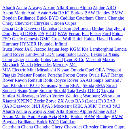
Abarth
Acura
Aiways
Aixam
Alfa Romeo
Alpina
Alpine
ARO
Aston Martin
Audi
Avatr
Avia
BAIC
Barkas
BAW
Bentley
BMW
Bogdan
Brilliance
Buick
BYD
Cadillac
Caterham
Chana
Changhe
Chery
Chevrolet
Chrysler
Citroen
Cupra
Dacia
Dadi
Daewoo
Daihatsu
Datsun
DeLorean
Dodge
DongFeng
DongFeng | DFSK
DS
E.GO
FAW
Ferrari
Fiat
Fisker
Ford
Foton
FSO
Geely
Genesis
GMC
Great Wall
Hafei
Haima
Haval
Honda
Hummer
HYMER
Hyundai
Infiniti
Isuzu
Iveco
JAC
Jaecoo
Jaguar
Jeep
KGM
Kia
Lamborghini
Lancia
Land Rover
Landwind
LDV
Leapmotor
LEVC
Lexus
Li Xiang
Lifan
Ligier
Lincoln
Lotus
Lucid
Lync & Co
Maserati
Maxus
Maybach
Mazda
Mercedes
Mercury
MG
MIA Electric
Mini
Mitsubishi
Nissan
Omoda
Opel
ORA
Peugeot
Piaggio
Polestar
Pontiac
Porsche
Proton
Qoros
Qvale
RAF
Range
Rover
Ravon
Renault
Rolls-Royce
Rover
SAAB
Saipa
Samand /
Iran Khodro / IKCO
Samsung
Scion
SEAT
Skoda
SMA
Smart
Soueast
SsangYong
Subaru
Suzuki
Tata
Tesla
TOGG
Toyota
Vinfast
Volkswagen
Volvo
Vortex
Wanfeng
Wartburg
Wiesmann
Xiaomi
XPENG
Zeekr
Zotye
ZX Auto
ВАЗ (Lada)
ГАЗ
ЗАЗ
(ЗАЗ-Daewoo)
ЗИЛ
ЛуАЗ
Москвич [ИЖ, АЗЛК]
ТагАЗ
УАЗ
Abarth
Acura
Aiways
Aixam
Alfa Romeo
Alpina
Alpine
ARO
Aston Martin
Audi
Avatr
Avia
BAIC
Barkas
BAW
Bentley
BMW
Bogdan
Brilliance
Buick
BYD
Cadillac
Caterham
Chana
Changhe
Chery
Chevrolet
Chrysler
Citroen
Cupra