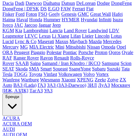
Dacia
Dadi
Daewoo
Daihatsu
Datsun
DeLorean
Dodge
DongFeng
DongFeng | DFSK
DS
E.GO
FAW
Ferrari
Fiat
Fisker
Ford
Foton
FSO
Geely
Genesis
GMC
Great Wall
Hafei
Haima
Haval
Honda
Hummer
HYMER
Hyundai
Infiniti
Isuzu
Iveco
JAC
Jaecoo
Jaguar
Jeep
KGM
Kia
Lamborghini
Lancia
Land Rover
Landwind
LDV
Leapmotor
LEVC
Lexus
Li Xiang
Lifan
Ligier
Lincoln
Lotus
Lucid
Lync & Co
Maserati
Maxus
Maybach
Mazda
Mercedes
Mercury
MG
MIA Electric
Mini
Mitsubishi
Nissan
Omoda
Opel
ORA
Peugeot
Piaggio
Polestar
Pontiac
Porsche
Proton
Qoros
Qvale
RAF
Range Rover
Ravon
Renault
Rolls-Royce
Rover
SAAB
Saipa
Samand / Iran Khodro / IKCO
Samsung
Scion
SEAT
Skoda
SMA
Smart
Soueast
SsangYong
Subaru
Suzuki
Tata
Tesla
TOGG
Toyota
Vinfast
Volkswagen
Volvo
Vortex
Wanfeng
Wartburg
Wiesmann
Xiaomi
XPENG
Zeekr
Zotye
ZX
Auto
ВАЗ (Lada)
ГАЗ
ЗАЗ (ЗАЗ-Daewoo)
ЗИЛ
ЛуАЗ
Москвич
[ИЖ, АЗЛК]
ТагАЗ
УАЗ
Бренди
ACURA
ACURA OEM
AUDI
AUDI OEM