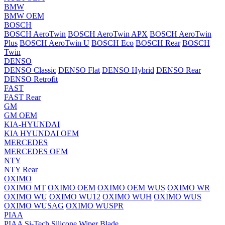
BMW
BMW OEM
BOSCH
BOSCH AeroTwin
BOSCH AeroTwin APX
BOSCH AeroTwin
Plus
BOSCH AeroTwin U
BOSCH Eco
BOSCH Rear
BOSCH
Twin
DENSO
DENSO Classic
DENSO Flat
DENSO Hybrid
DENSO Rear
DENSO Retrofit
FAST
FAST Rear
GM
GM OEM
KIA-HYUNDAI
KIA HYUNDAI OEM
MERCEDES
MERCEDES OEM
NTY
NTY Rear
OXIMO
OXIMO MT
OXIMO OEM
OXIMO OEM WUS
OXIMO WR
OXIMO WU
OXIMO WU12
OXIMO WUH
OXIMO WUS
OXIMO WUSAG
OXIMO WUSPR
PIAA
PIAA Si-Tech Silicone Wiper Blade