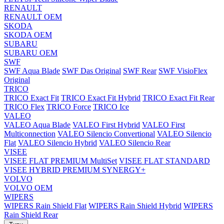
RENAULT
RENAULT OEM
SKODA
SKODA OEM
SUBARU
SUBARU OEM
SWF
SWF Aqua Blade
SWF Das Original
SWF Rear
SWF VisioFlex
Original
TRICO
TRICO Exact Fit
TRICO Exact Fit Hybrid
TRICO Exact Fit Rear
TRICO Flex
TRICO Force
TRICO Ice
VALEO
VALEO Aqua Blade
VALEO First Hybrid
VALEO First
Multiconnection
VALEO Silencio Convertional
VALEO Silencio
Flat
VALEO Silencio Hybrid
VALEO Silencio Rear
VISEE
VISEE FLAT PREMIUM MultiSet
VISEE FLAT STANDARD
VISEE HYBRID PREMIUM SYNERGY+
VOLVO
VOLVO OEM
WIPERS
WIPERS Rain Shield Flat
WIPERS Rain Shield Hybrid
WIPERS
Rain Shield Rear