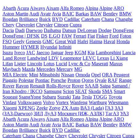
Abarth
Acura
Aiways
Aixam
Alfa Romeo
Alpina
Alpine
ARO
Aston Martin
Audi
Avatr
Avia
BAIC
Barkas
BAW
Bentley
BMW
Bogdan
Brilliance
Buick
BYD
Cadillac
Caterham
Chana
Changhe
Chery
Chevrolet
Chrysler
Citroen
Cupra
Dacia
Dadi
Daewoo
Daihatsu
Datsun
DeLorean
Dodge
DongFeng
DongFeng | DFSK
DS
E.GO
FAW
Ferrari
Fiat
Fisker
Ford
Foton
FSO
Geely
Genesis
GMC
Great Wall
Hafei
Haima
Haval
Honda
Hummer
HYMER
Hyundai
Infiniti
Isuzu
Iveco
JAC
Jaecoo
Jaguar
Jeep
KGM
Kia
Lamborghini
Lancia
Land Rover
Landwind
LDV
Leapmotor
LEVC
Lexus
Li Xiang
Lifan
Ligier
Lincoln
Lotus
Lucid
Lync & Co
Maserati
Maxus
Maybach
Mazda
Mercedes
Mercury
MG
MIA Electric
Mini
Mitsubishi
Nissan
Omoda
Opel
ORA
Peugeot
Piaggio
Polestar
Pontiac
Porsche
Proton
Qoros
Qvale
RAF
Range
Rover
Ravon
Renault
Rolls-Royce
Rover
SAAB
Saipa
Samand /
Iran Khodro / IKCO
Samsung
Scion
SEAT
Skoda
SMA
Smart
Soueast
SsangYong
Subaru
Suzuki
Tata
Tesla
TOGG
Toyota
Vinfast
Volkswagen
Volvo
Vortex
Wanfeng
Wartburg
Wiesmann
Xiaomi
XPENG
Zeekr
Zotye
ZX Auto
ВАЗ (Lada)
ГАЗ
ЗАЗ
(ЗАЗ-Daewoo)
ЗИЛ
ЛуАЗ
Москвич [ИЖ, АЗЛК]
ТагАЗ
УАЗ
Abarth
Acura
Aiways
Aixam
Alfa Romeo
Alpina
Alpine
ARO
Aston Martin
Audi
Avatr
Avia
BAIC
Barkas
BAW
Bentley
BMW
Bogdan
Brilliance
Buick
BYD
Cadillac
Caterham
Chana
Changhe
Chery
Chevrolet
Chrysler
Citroen
Cupra