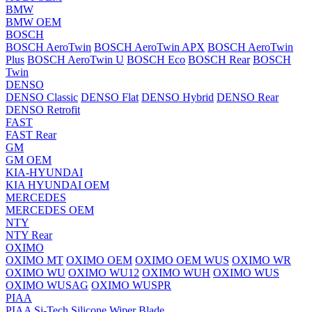
BMW
BMW OEM
BOSCH
BOSCH AeroTwin
BOSCH AeroTwin APX
BOSCH AeroTwin
Plus
BOSCH AeroTwin U
BOSCH Eco
BOSCH Rear
BOSCH
Twin
DENSO
DENSO Classic
DENSO Flat
DENSO Hybrid
DENSO Rear
DENSO Retrofit
FAST
FAST Rear
GM
GM OEM
KIA-HYUNDAI
KIA HYUNDAI OEM
MERCEDES
MERCEDES OEM
NTY
NTY Rear
OXIMO
OXIMO MT
OXIMO OEM
OXIMO OEM WUS
OXIMO WR
OXIMO WU
OXIMO WU12
OXIMO WUH
OXIMO WUS
OXIMO WUSAG
OXIMO WUSPR
PIAA
PIAA Si-Tech Silicone Wiper Blade