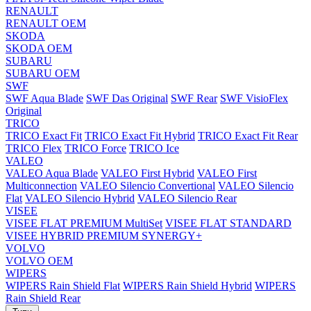
RENAULT
RENAULT OEM
SKODA
SKODA OEM
SUBARU
SUBARU OEM
SWF
SWF Aqua Blade
SWF Das Original
SWF Rear
SWF VisioFlex
Original
TRICO
TRICO Exact Fit
TRICO Exact Fit Hybrid
TRICO Exact Fit Rear
TRICO Flex
TRICO Force
TRICO Ice
VALEO
VALEO Aqua Blade
VALEO First Hybrid
VALEO First
Multiconnection
VALEO Silencio Convertional
VALEO Silencio
Flat
VALEO Silencio Hybrid
VALEO Silencio Rear
VISEE
VISEE FLAT PREMIUM MultiSet
VISEE FLAT STANDARD
VISEE HYBRID PREMIUM SYNERGY+
VOLVO
VOLVO OEM
WIPERS
WIPERS Rain Shield Flat
WIPERS Rain Shield Hybrid
WIPERS
Rain Shield Rear