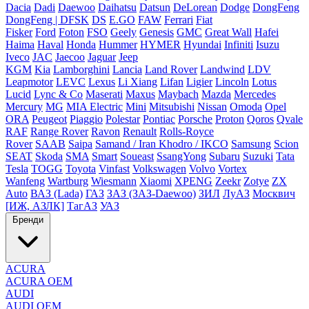
Dacia
Dadi
Daewoo
Daihatsu
Datsun
DeLorean
Dodge
DongFeng
DongFeng | DFSK
DS
E.GO
FAW
Ferrari
Fiat
Fisker
Ford
Foton
FSO
Geely
Genesis
GMC
Great Wall
Hafei
Haima
Haval
Honda
Hummer
HYMER
Hyundai
Infiniti
Isuzu
Iveco
JAC
Jaecoo
Jaguar
Jeep
KGM
Kia
Lamborghini
Lancia
Land Rover
Landwind
LDV
Leapmotor
LEVC
Lexus
Li Xiang
Lifan
Ligier
Lincoln
Lotus
Lucid
Lync & Co
Maserati
Maxus
Maybach
Mazda
Mercedes
Mercury
MG
MIA Electric
Mini
Mitsubishi
Nissan
Omoda
Opel
ORA
Peugeot
Piaggio
Polestar
Pontiac
Porsche
Proton
Qoros
Qvale
RAF
Range Rover
Ravon
Renault
Rolls-Royce
Rover
SAAB
Saipa
Samand / Iran Khodro / IKCO
Samsung
Scion
SEAT
Skoda
SMA
Smart
Soueast
SsangYong
Subaru
Suzuki
Tata
Tesla
TOGG
Toyota
Vinfast
Volkswagen
Volvo
Vortex
Wanfeng
Wartburg
Wiesmann
Xiaomi
XPENG
Zeekr
Zotye
ZX
Auto
ВАЗ (Lada)
ГАЗ
ЗАЗ (ЗАЗ-Daewoo)
ЗИЛ
ЛуАЗ
Москвич
[ИЖ, АЗЛК]
ТагАЗ
УАЗ
Бренди
ACURA
ACURA OEM
AUDI
AUDI OEM