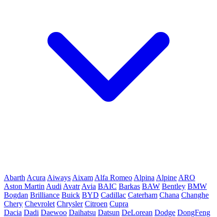
Abarth
Acura
Aiways
Aixam
Alfa Romeo
Alpina
Alpine
ARO
Aston Martin
Audi
Avatr
Avia
BAIC
Barkas
BAW
Bentley
BMW
Bogdan
Brilliance
Buick
BYD
Cadillac
Caterham
Chana
Changhe
Chery
Chevrolet
Chrysler
Citroen
Cupra
Dacia
Dadi
Daewoo
Daihatsu
Datsun
DeLorean
Dodge
DongFeng