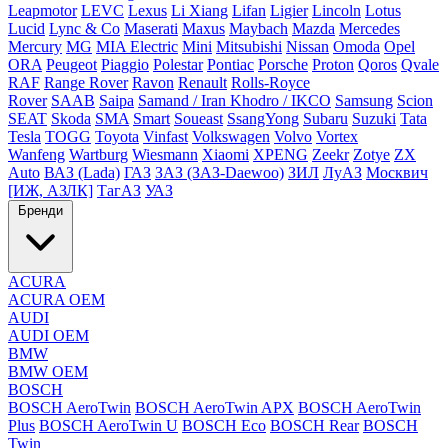
Leapmotor
LEVC
Lexus
Li Xiang
Lifan
Ligier
Lincoln
Lotus
Lucid
Lync & Co
Maserati
Maxus
Maybach
Mazda
Mercedes
Mercury
MG
MIA Electric
Mini
Mitsubishi
Nissan
Omoda
Opel
ORA
Peugeot
Piaggio
Polestar
Pontiac
Porsche
Proton
Qoros
Qvale
RAF
Range Rover
Ravon
Renault
Rolls-Royce
Rover
SAAB
Saipa
Samand / Iran Khodro / IKCO
Samsung
Scion
SEAT
Skoda
SMA
Smart
Soueast
SsangYong
Subaru
Suzuki
Tata
Tesla
TOGG
Toyota
Vinfast
Volkswagen
Volvo
Vortex
Wanfeng
Wartburg
Wiesmann
Xiaomi
XPENG
Zeekr
Zotye
ZX
Auto
ВАЗ (Lada)
ГАЗ
ЗАЗ (ЗАЗ-Daewoo)
ЗИЛ
ЛуАЗ
Москвич
[ИЖ, АЗЛК]
ТагАЗ
УАЗ
Бренди
ACURA
ACURA OEM
AUDI
AUDI OEM
BMW
BMW OEM
BOSCH
BOSCH AeroTwin
BOSCH AeroTwin APX
BOSCH AeroTwin
Plus
BOSCH AeroTwin U
BOSCH Eco
BOSCH Rear
BOSCH
Twin