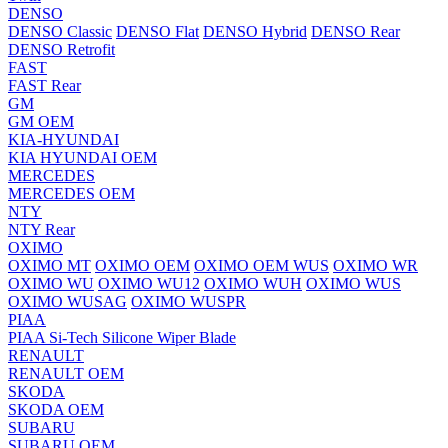
DENSO
DENSO Classic
DENSO Flat
DENSO Hybrid
DENSO Rear
DENSO Retrofit
FAST
FAST Rear
GM
GM OEM
KIA-HYUNDAI
KIA HYUNDAI OEM
MERCEDES
MERCEDES OEM
NTY
NTY Rear
OXIMO
OXIMO MT
OXIMO OEM
OXIMO OEM WUS
OXIMO WR
OXIMO WU
OXIMO WU12
OXIMO WUH
OXIMO WUS
OXIMO WUSAG
OXIMO WUSPR
PIAA
PIAA Si-Tech Silicone Wiper Blade
RENAULT
RENAULT OEM
SKODA
SKODA OEM
SUBARU
SUBARU OEM