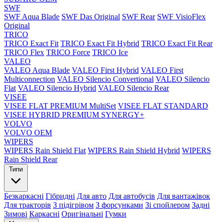
SWF
SWF Aqua Blade
SWF Das Original
SWF Rear
SWF VisioFlex
Original
TRICO
TRICO Exact Fit
TRICO Exact Fit Hybrid
TRICO Exact Fit Rear
TRICO Flex
TRICO Force
TRICO Ice
VALEO
VALEO Aqua Blade
VALEO First Hybrid
VALEO First
Multiconnection
VALEO Silencio Convertional
VALEO Silencio
Flat
VALEO Silencio Hybrid
VALEO Silencio Rear
VISEE
VISEE FLAT PREMIUM MultiSet
VISEE FLAT STANDARD
VISEE HYBRID PREMIUM SYNERGY+
VOLVO
VOLVO OEM
WIPERS
WIPERS Rain Shield Flat
WIPERS Rain Shield Hybrid
WIPERS
Rain Shield Rear
Типи
Безкаркасні
Гібридні
Для авто
Для автобусів
Для вантажівок
Для тракторів
З підігрівом
З форсунками
Зі спойлером
Задні
Зимові
Каркасні
Оригінальні
Гумки