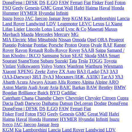
DongFeng | DFSK
DS
E.GO
FAW
Ferrari
Fiat
Fisker
Ford
Foton
FSO
Geely
Genesis
GMC
Great Wall
Hafei
Haima
Haval
Honda
Hummer
HYMER
Hyundai
Infiniti
Isuzu
Iveco
JAC
Jaecoo
Jaguar
Jeep
KGM
Kia
Lamborghini
Lancia
Land Rover
Landwind
LDV
Leapmotor
LEVC
Lexus
Li Xiang
Lifan
Ligier
Lincoln
Lotus
Lucid
Lync & Co
Maserati
Maxus
Maybach
Mazda
Mercedes
Mercury
MG
MIA Electric
Mini
Mitsubishi
Nissan
Omoda
Opel
ORA
Peugeot
Piaggio
Polestar
Pontiac
Porsche
Proton
Qoros
Qvale
RAF
Range
Rover
Ravon
Renault
Rolls-Royce
Rover
SAAB
Saipa
Samand /
Iran Khodro / IKCO
Samsung
Scion
SEAT
Skoda
SMA
Smart
Soueast
SsangYong
Subaru
Suzuki
Tata
Tesla
TOGG
Toyota
Vinfast
Volkswagen
Volvo
Vortex
Wanfeng
Wartburg
Wiesmann
Xiaomi
XPENG
Zeekr
Zotye
ZX Auto
ВАЗ (Lada)
ГАЗ
ЗАЗ
(ЗАЗ-Daewoo)
ЗИЛ
ЛуАЗ
Москвич [ИЖ, АЗЛК]
ТагАЗ
УАЗ
Abarth
Acura
Aiways
Aixam
Alfa Romeo
Alpina
Alpine
ARO
Aston Martin
Audi
Avatr
Avia
BAIC
Barkas
BAW
Bentley
BMW
Bogdan
Brilliance
Buick
BYD
Cadillac
Caterham
Chana
Changhe
Chery
Chevrolet
Chrysler
Citroen
Cupra
Dacia
Dadi
Daewoo
Daihatsu
Datsun
DeLorean
Dodge
DongFeng
DongFeng | DFSK
DS
E.GO
FAW
Ferrari
Fiat
Fisker
Ford
Foton
FSO
Geely
Genesis
GMC
Great Wall
Hafei
Haima
Haval
Honda
Hummer
HYMER
Hyundai
Infiniti
Isuzu
Iveco
JAC
Jaecoo
Jaguar
Jeep
KGM
Kia
Lamborghini
Lancia
Land Rover
Landwind
LDV