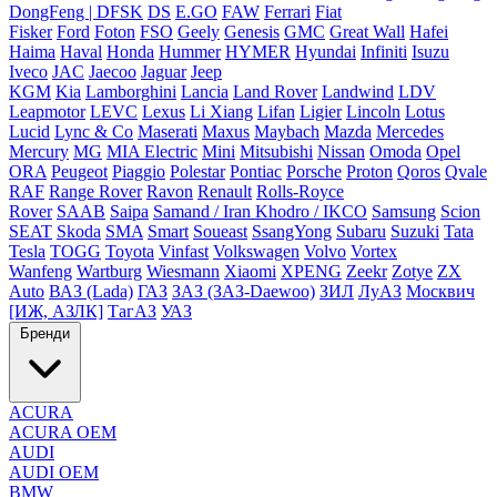
DongFeng | DFSK
DS
E.GO
FAW
Ferrari
Fiat
Fisker
Ford
Foton
FSO
Geely
Genesis
GMC
Great Wall
Hafei
Haima
Haval
Honda
Hummer
HYMER
Hyundai
Infiniti
Isuzu
Iveco
JAC
Jaecoo
Jaguar
Jeep
KGM
Kia
Lamborghini
Lancia
Land Rover
Landwind
LDV
Leapmotor
LEVC
Lexus
Li Xiang
Lifan
Ligier
Lincoln
Lotus
Lucid
Lync & Co
Maserati
Maxus
Maybach
Mazda
Mercedes
Mercury
MG
MIA Electric
Mini
Mitsubishi
Nissan
Omoda
Opel
ORA
Peugeot
Piaggio
Polestar
Pontiac
Porsche
Proton
Qoros
Qvale
RAF
Range Rover
Ravon
Renault
Rolls-Royce
Rover
SAAB
Saipa
Samand / Iran Khodro / IKCO
Samsung
Scion
SEAT
Skoda
SMA
Smart
Soueast
SsangYong
Subaru
Suzuki
Tata
Tesla
TOGG
Toyota
Vinfast
Volkswagen
Volvo
Vortex
Wanfeng
Wartburg
Wiesmann
Xiaomi
XPENG
Zeekr
Zotye
ZX
Auto
ВАЗ (Lada)
ГАЗ
ЗАЗ (ЗАЗ-Daewoo)
ЗИЛ
ЛуАЗ
Москвич
[ИЖ, АЗЛК]
ТагАЗ
УАЗ
Бренди
ACURA
ACURA OEM
AUDI
AUDI OEM
BMW