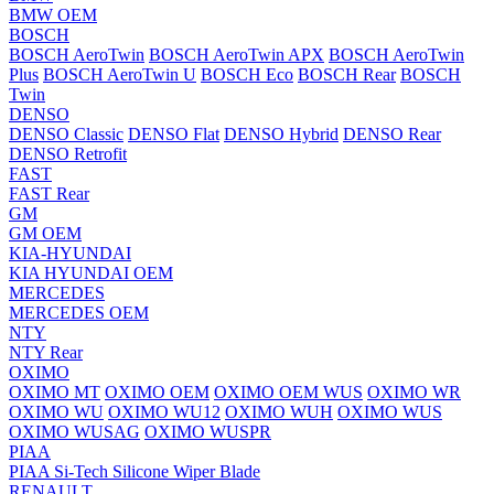
BMW OEM
BOSCH
BOSCH AeroTwin
BOSCH AeroTwin APX
BOSCH AeroTwin
Plus
BOSCH AeroTwin U
BOSCH Eco
BOSCH Rear
BOSCH
Twin
DENSO
DENSO Classic
DENSO Flat
DENSO Hybrid
DENSO Rear
DENSO Retrofit
FAST
FAST Rear
GM
GM OEM
KIA-HYUNDAI
KIA HYUNDAI OEM
MERCEDES
MERCEDES OEM
NTY
NTY Rear
OXIMO
OXIMO MT
OXIMO OEM
OXIMO OEM WUS
OXIMO WR
OXIMO WU
OXIMO WU12
OXIMO WUH
OXIMO WUS
OXIMO WUSAG
OXIMO WUSPR
PIAA
PIAA Si-Tech Silicone Wiper Blade
RENAULT