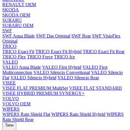
RENAULT OEM
SKODA
SKODA OEM
SUBARU
SUBARU OEM
SWF
SWF Aqua Blade
SWF Das Original
SWF Rear
SWF VisioFlex
Original
TRICO
TRICO Exact Fit
TRICO Exact Fit Hybrid
TRICO Exact Fit Rear
TRICO Flex
TRICO Force
TRICO Ice
VALEO
VALEO Aqua Blade
VALEO First Hybrid
VALEO First
Multiconnection
VALEO Silencio Convertional
VALEO Silencio
Flat
VALEO Silencio Hybrid
VALEO Silencio Rear
VISEE
VISEE FLAT PREMIUM MultiSet
VISEE FLAT STANDARD
VISEE HYBRID PREMIUM SYNERGY+
VOLVO
VOLVO OEM
WIPERS
WIPERS Rain Shield Flat
WIPERS Rain Shield Hybrid
WIPERS
Rain Shield Rear
Типи