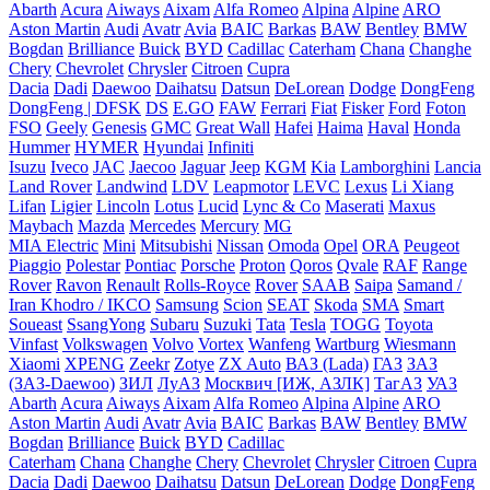
Abarth
Acura
Aiways
Aixam
Alfa Romeo
Alpina
Alpine
ARO
Aston Martin
Audi
Avatr
Avia
BAIC
Barkas
BAW
Bentley
BMW
Bogdan
Brilliance
Buick
BYD
Cadillac
Caterham
Chana
Changhe
Chery
Chevrolet
Chrysler
Citroen
Cupra
Dacia
Dadi
Daewoo
Daihatsu
Datsun
DeLorean
Dodge
DongFeng
DongFeng | DFSK
DS
E.GO
FAW
Ferrari
Fiat
Fisker
Ford
Foton
FSO
Geely
Genesis
GMC
Great Wall
Hafei
Haima
Haval
Honda
Hummer
HYMER
Hyundai
Infiniti
Isuzu
Iveco
JAC
Jaecoo
Jaguar
Jeep
KGM
Kia
Lamborghini
Lancia
Land Rover
Landwind
LDV
Leapmotor
LEVC
Lexus
Li Xiang
Lifan
Ligier
Lincoln
Lotus
Lucid
Lync & Co
Maserati
Maxus
Maybach
Mazda
Mercedes
Mercury
MG
MIA Electric
Mini
Mitsubishi
Nissan
Omoda
Opel
ORA
Peugeot
Piaggio
Polestar
Pontiac
Porsche
Proton
Qoros
Qvale
RAF
Range
Rover
Ravon
Renault
Rolls-Royce
Rover
SAAB
Saipa
Samand /
Iran Khodro / IKCO
Samsung
Scion
SEAT
Skoda
SMA
Smart
Soueast
SsangYong
Subaru
Suzuki
Tata
Tesla
TOGG
Toyota
Vinfast
Volkswagen
Volvo
Vortex
Wanfeng
Wartburg
Wiesmann
Xiaomi
XPENG
Zeekr
Zotye
ZX Auto
ВАЗ (Lada)
ГАЗ
ЗАЗ
(ЗАЗ-Daewoo)
ЗИЛ
ЛуАЗ
Москвич [ИЖ, АЗЛК]
ТагАЗ
УАЗ
Abarth
Acura
Aiways
Aixam
Alfa Romeo
Alpina
Alpine
ARO
Aston Martin
Audi
Avatr
Avia
BAIC
Barkas
BAW
Bentley
BMW
Bogdan
Brilliance
Buick
BYD
Cadillac
Caterham
Chana
Changhe
Chery
Chevrolet
Chrysler
Citroen
Cupra
Dacia
Dadi
Daewoo
Daihatsu
Datsun
DeLorean
Dodge
DongFeng