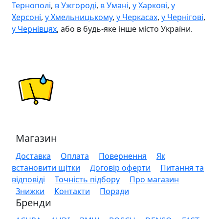
Тернополі
,
в Ужгороді
,
в Умані
,
у Харкові
,
у
Херсоні
,
у Хмельницькому
,
у Черкасах
,
у Чернігові
,
у Чернівцях
, або в будь-яке інше місто України.
Магазин
Доставка
Оплата
Повернення
Як
встановити щітки
Договір оферти
Питання та
відповіді
Точність підбору
Про магазин
Знижки
Контакти
Поради
Бренди