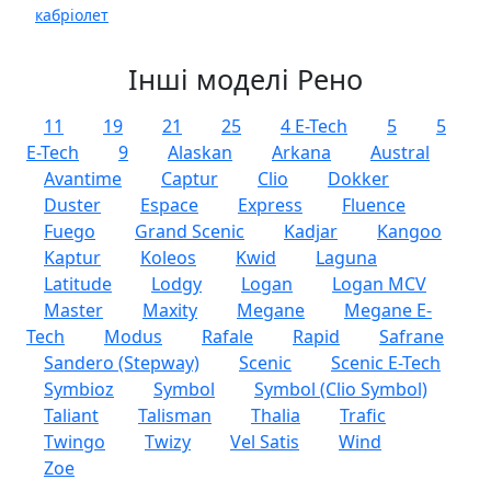
кабріолет
Інші моделі Рено
11
19
21
25
4 E-Tech
5
5
E-Tech
9
Alaskan
Arkana
Austral
Avantime
Captur
Clio
Dokker
Duster
Espace
Express
Fluence
Fuego
Grand Scenic
Kadjar
Kangoo
Kaptur
Koleos
Kwid
Laguna
Latitude
Lodgy
Logan
Logan MCV
Master
Maxity
Megane
Megane E-
Tech
Modus
Rafale
Rapid
Safrane
Sandero (Stepway)
Scenic
Scenic E-Tech
Symbioz
Symbol
Symbol (Clio Symbol)
Taliant
Talisman
Thalia
Trafic
Twingo
Twizy
Vel Satis
Wind
Zoe