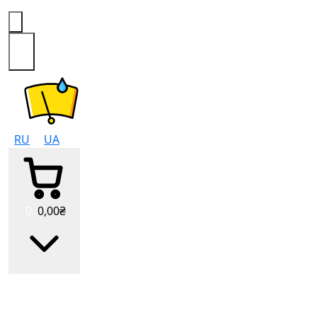
0
RU
UA
0
0
,00
₴