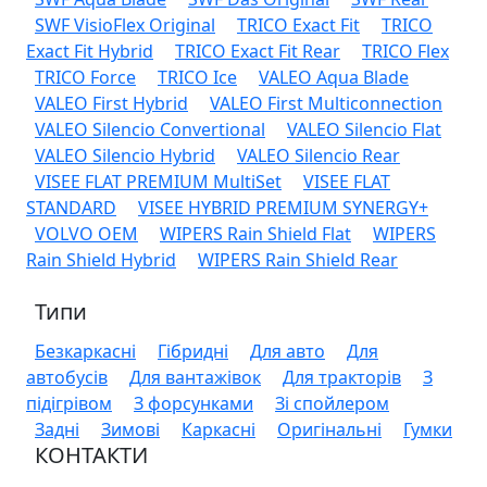
SWF VisioFlex Original
TRICO Exact Fit
TRICO
Exact Fit Hybrid
TRICO Exact Fit Rear
TRICO Flex
TRICO Force
TRICO Ice
VALEO Aqua Blade
VALEO First Hybrid
VALEO First Multiconnection
VALEO Silencio Convertional
VALEO Silencio Flat
VALEO Silencio Hybrid
VALEO Silencio Rear
VISEE FLAT PREMIUM MultiSet
VISEE FLAT
STANDARD
VISEE HYBRID PREMIUM SYNERGY+
VOLVO OEM
WIPERS Rain Shield Flat
WIPERS
Rain Shield Hybrid
WIPERS Rain Shield Rear
Типи
Безкаркасні
Гібридні
Для авто
Для
автобусів
Для вантажівок
Для тракторів
З
підігрівом
З форсунками
Зі спойлером
Задні
Зимові
Каркасні
Оригінальні
Гумки
КОНТАКТИ