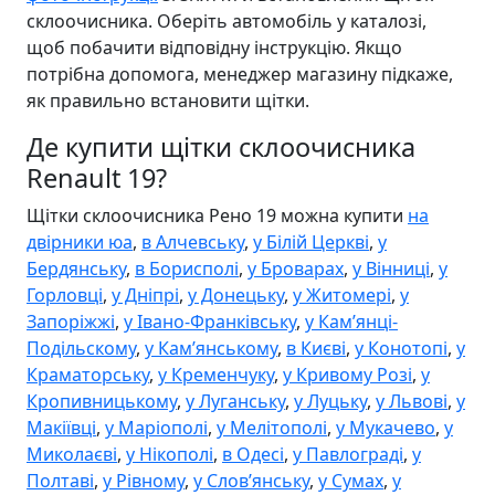
склоочисника. Оберіть автомобіль у каталозі,
щоб побачити відповідну інструкцію. Якщо
потрібна допомога, менеджер магазину підкаже,
як правильно встановити щітки.
Де купити щітки склоочисника
Renault 19?
Щітки склоочисника Рено 19 можна купити
на
двірники юа
,
в Алчевську
,
у Білій Церкві
,
у
Бердянську
,
в Борисполі
,
у Броварах
,
у Вінниці
,
у
Горловці
,
у Дніпрі
,
у Донецьку
,
у Житомері
,
у
Запоріжжі
,
у Івано-Франківську
,
у Камʼянці-
Подільскому
,
у Камʼянському
,
в Києві
,
у Конотопі
,
у
Краматорську
,
у Кременчуку
,
у Кривому Розі
,
у
Кропивницькому
,
у Луганську
,
у Луцьку
,
у Львові
,
у
Макіївці
,
у Маріополі
,
у Мелітополі
,
у Мукачево
,
у
Миколаєві
,
у Нікополі
,
в Одесі
,
у Павлограді
,
у
Полтаві
,
у Рівному
,
у Словʼянську
,
у Сумах
,
у