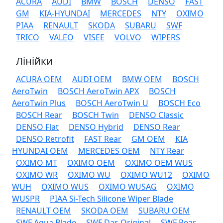
ACURA
AUDI
BMW
BOSCH
DENSO
FAST
GM
KIA-HYUNDAI
MERCEDES
NTY
OXIMO
PIAA
RENAULT
SKODA
SUBARU
SWF
TRICO
VALEO
VISEE
VOLVO
WIPERS
Лінійки
ACURA OEM
AUDI OEM
BMW OEM
BOSCH
AeroTwin
BOSCH AeroTwin APX
BOSCH
AeroTwin Plus
BOSCH AeroTwin U
BOSCH Eco
BOSCH Rear
BOSCH Twin
DENSO Classic
DENSO Flat
DENSO Hybrid
DENSO Rear
DENSO Retrofit
FAST Rear
GM OEM
KIA
HYUNDAI OEM
MERCEDES OEM
NTY Rear
OXIMO MT
OXIMO OEM
OXIMO OEM WUS
OXIMO WR
OXIMO WU
OXIMO WU12
OXIMO
WUH
OXIMO WUS
OXIMO WUSAG
OXIMO
WUSPR
PIAA Si-Tech Silicone Wiper Blade
RENAULT OEM
SKODA OEM
SUBARU OEM
SWF Aqua Blade
SWF Das Original
SWF Rear