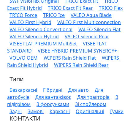
SWF VisioFlex Original
TRICO Exact Fit
TRICO
Exact Fit Hybrid
TRICO Exact Fit Rear
TRICO Flex
TRICO Force
TRICO Ice
VALEO Aqua Blade
VALEO First Hybrid
VALEO First Multiconnection
VALEO Silencio Convertional
VALEO Silencio Flat
VALEO Silencio Hybrid
VALEO Silencio Rear
VISEE FLAT PREMIUM MultiSet
VISEE FLAT
STANDARD
VISEE HYBRID PREMIUM SYNERGY+
VOLVO OEM
WIPERS Rain Shield Flat
WIPERS
Rain Shield Hybrid
WIPERS Rain Shield Rear
Типи
Безкаркасні
Гібридні
Для авто
Для
автобусів
Для вантажівок
Для тракторів
З
підігрівом
З форсунками
Зі спойлером
Задні
Зимові
Каркасні
Оригінальні
Гумки
КОНТАКТИ