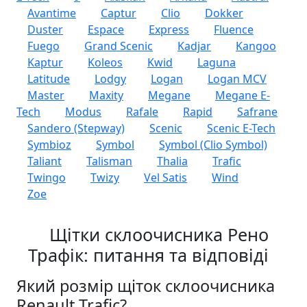
Avantime
Captur
Clio
Dokker
Duster
Espace
Express
Fluence
Fuego
Grand Scenic
Kadjar
Kangoo
Kaptur
Koleos
Kwid
Laguna
Latitude
Lodgy
Logan
Logan MCV
Master
Maxity
Megane
Megane E-
Tech
Modus
Rafale
Rapid
Safrane
Sandero (Stepway)
Scenic
Scenic E-Tech
Symbioz
Symbol
Symbol (Clio Symbol)
Taliant
Talisman
Thalia
Trafic
Twingo
Twizy
Vel Satis
Wind
Zoe
Щітки склоочисника Рено
Трафік: питання та відповіді
Який розмір щіток склоочисника
Renault Trafic?