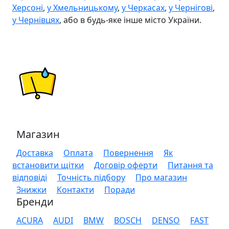
Херсоні
,
у Хмельницькому
,
у Черкасах
,
у Чернігові
,
у Чернівцях
, або в будь-яке інше місто України.
Магазин
Доставка
Оплата
Повернення
Як
встановити щітки
Договір оферти
Питання та
відповіді
Точність підбору
Про магазин
Знижки
Контакти
Поради
Бренди
ACURA
AUDI
BMW
BOSCH
DENSO
FAST