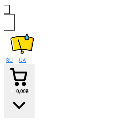
0
RU
UA
0
0
,00
₴