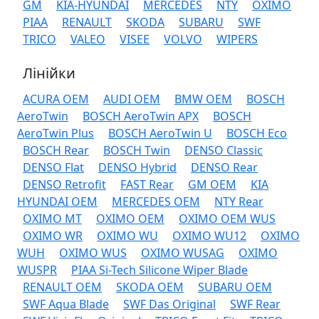
GM
KIA-HYUNDAI
MERCEDES
NTY
OXIMO
PIAA
RENAULT
SKODA
SUBARU
SWF
TRICO
VALEO
VISEE
VOLVO
WIPERS
Лінійки
ACURA OEM
AUDI OEM
BMW OEM
BOSCH
AeroTwin
BOSCH AeroTwin APX
BOSCH
AeroTwin Plus
BOSCH AeroTwin U
BOSCH Eco
BOSCH Rear
BOSCH Twin
DENSO Classic
DENSO Flat
DENSO Hybrid
DENSO Rear
DENSO Retrofit
FAST Rear
GM OEM
KIA
HYUNDAI OEM
MERCEDES OEM
NTY Rear
OXIMO MT
OXIMO OEM
OXIMO OEM WUS
OXIMO WR
OXIMO WU
OXIMO WU12
OXIMO
WUH
OXIMO WUS
OXIMO WUSAG
OXIMO
WUSPR
PIAA Si-Tech Silicone Wiper Blade
RENAULT OEM
SKODA OEM
SUBARU OEM
SWF Aqua Blade
SWF Das Original
SWF Rear