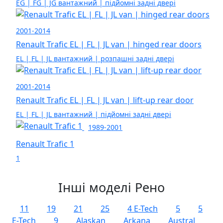
EG | FG | JG вантажний | підйомні задні двері
2001-2014
Renault Trafic EL | FL | JL van | hinged rear doors
EL | FL | JL вантажний | розпашні задні двері
2001-2014
Renault Trafic EL | FL | JL van | lift-up rear door
EL | FL | JL вантажний | підйомні задні двері
1989-2001
Renault Trafic 1
1
Інші моделі Рено
11
19
21
25
4 E-Tech
5
5
E-Tech
9
Alaskan
Arkana
Austral