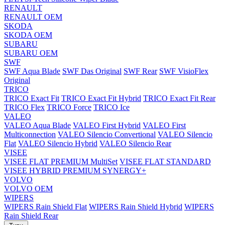
RENAULT
RENAULT OEM
SKODA
SKODA OEM
SUBARU
SUBARU OEM
SWF
SWF Aqua Blade
SWF Das Original
SWF Rear
SWF VisioFlex
Original
TRICO
TRICO Exact Fit
TRICO Exact Fit Hybrid
TRICO Exact Fit Rear
TRICO Flex
TRICO Force
TRICO Ice
VALEO
VALEO Aqua Blade
VALEO First Hybrid
VALEO First
Multiconnection
VALEO Silencio Convertional
VALEO Silencio
Flat
VALEO Silencio Hybrid
VALEO Silencio Rear
VISEE
VISEE FLAT PREMIUM MultiSet
VISEE FLAT STANDARD
VISEE HYBRID PREMIUM SYNERGY+
VOLVO
VOLVO OEM
WIPERS
WIPERS Rain Shield Flat
WIPERS Rain Shield Hybrid
WIPERS
Rain Shield Rear