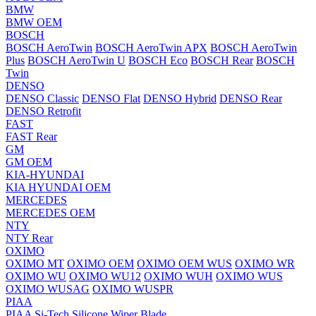
BMW
BMW OEM
BOSCH
BOSCH AeroTwin
BOSCH AeroTwin APX
BOSCH AeroTwin
Plus
BOSCH AeroTwin U
BOSCH Eco
BOSCH Rear
BOSCH
Twin
DENSO
DENSO Classic
DENSO Flat
DENSO Hybrid
DENSO Rear
DENSO Retrofit
FAST
FAST Rear
GM
GM OEM
KIA-HYUNDAI
KIA HYUNDAI OEM
MERCEDES
MERCEDES OEM
NTY
NTY Rear
OXIMO
OXIMO MT
OXIMO OEM
OXIMO OEM WUS
OXIMO WR
OXIMO WU
OXIMO WU12
OXIMO WUH
OXIMO WUS
OXIMO WUSAG
OXIMO WUSPR
PIAA
PIAA Si-Tech Silicone Wiper Blade