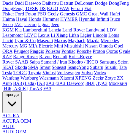
Dacia
Dadi
Daewoo
Daihatsu
Datsun
DeLorean
Dodge
DongFeng
DongFeng | DFSK
DS
E.GO
FAW
Ferrari
Fiat
Fisker
Ford
Foton
FSO
Geely
Genesis
GMC
Great Wall
Hafei
Haima
Haval
Honda
Hummer
HYMER
Hyundai
Infiniti
Isuzu
Iveco
JAC
Jaecoo
Jaguar
Jeep
KGM
Kia
Lamborghini
Lancia
Land Rover
Landwind
LDV
Leapmotor
LEVC
Lexus
Li Xiang
Lifan
Ligier
Lincoln
Lotus
Lucid
Lync & Co
Maserati
Maxus
Maybach
Mazda
Mercedes
Mercury
MG
MIA Electric
Mini
Mitsubishi
Nissan
Omoda
Opel
ORA
Peugeot
Piaggio
Polestar
Pontiac
Porsche
Proton
Qoros
Qvale
RAF
Range Rover
Ravon
Renault
Rolls-Royce
Rover
SAAB
Saipa
Samand / Iran Khodro / IKCO
Samsung
Scion
SEAT
Skoda
SMA
Smart
Soueast
SsangYong
Subaru
Suzuki
Tata
Tesla
TOGG
Toyota
Vinfast
Volkswagen
Volvo
Vortex
Wanfeng
Wartburg
Wiesmann
Xiaomi
XPENG
Zeekr
Zotye
ZX
Auto
ВАЗ (Lada)
ГАЗ
ЗАЗ (ЗАЗ-Daewoo)
ЗИЛ
ЛуАЗ
Москвич
[ИЖ, АЗЛК]
ТагАЗ
УАЗ
Бренди
ACURA
ACURA OEM
AUDI
AUDI OEM