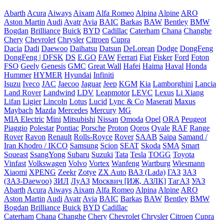
Abarth
Acura
Aiways
Aixam
Alfa Romeo
Alpina
Alpine
ARO
Aston Martin
Audi
Avatr
Avia
BAIC
Barkas
BAW
Bentley
BMW
Bogdan
Brilliance
Buick
BYD
Cadillac
Caterham
Chana
Changhe
Chery
Chevrolet
Chrysler
Citroen
Cupra
Dacia
Dadi
Daewoo
Daihatsu
Datsun
DeLorean
Dodge
DongFeng
DongFeng | DFSK
DS
E.GO
FAW
Ferrari
Fiat
Fisker
Ford
Foton
FSO
Geely
Genesis
GMC
Great Wall
Hafei
Haima
Haval
Honda
Hummer
HYMER
Hyundai
Infiniti
Isuzu
Iveco
JAC
Jaecoo
Jaguar
Jeep
KGM
Kia
Lamborghini
Lancia
Land Rover
Landwind
LDV
Leapmotor
LEVC
Lexus
Li Xiang
Lifan
Ligier
Lincoln
Lotus
Lucid
Lync & Co
Maserati
Maxus
Maybach
Mazda
Mercedes
Mercury
MG
MIA Electric
Mini
Mitsubishi
Nissan
Omoda
Opel
ORA
Peugeot
Piaggio
Polestar
Pontiac
Porsche
Proton
Qoros
Qvale
RAF
Range
Rover
Ravon
Renault
Rolls-Royce
Rover
SAAB
Saipa
Samand /
Iran Khodro / IKCO
Samsung
Scion
SEAT
Skoda
SMA
Smart
Soueast
SsangYong
Subaru
Suzuki
Tata
Tesla
TOGG
Toyota
Vinfast
Volkswagen
Volvo
Vortex
Wanfeng
Wartburg
Wiesmann
Xiaomi
XPENG
Zeekr
Zotye
ZX Auto
ВАЗ (Lada)
ГАЗ
ЗАЗ
(ЗАЗ-Daewoo)
ЗИЛ
ЛуАЗ
Москвич [ИЖ, АЗЛК]
ТагАЗ
УАЗ
Abarth
Acura
Aiways
Aixam
Alfa Romeo
Alpina
Alpine
ARO
Aston Martin
Audi
Avatr
Avia
BAIC
Barkas
BAW
Bentley
BMW
Bogdan
Brilliance
Buick
BYD
Cadillac
Caterham
Chana
Changhe
Chery
Chevrolet
Chrysler
Citroen
Cupra