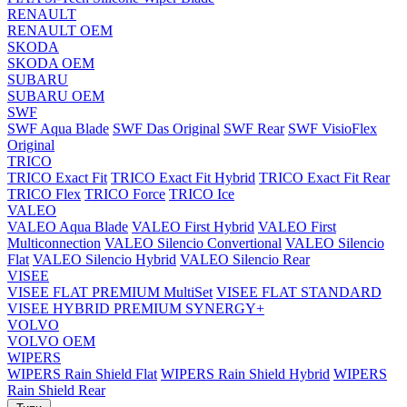
RENAULT
RENAULT OEM
SKODA
SKODA OEM
SUBARU
SUBARU OEM
SWF
SWF Aqua Blade
SWF Das Original
SWF Rear
SWF VisioFlex
Original
TRICO
TRICO Exact Fit
TRICO Exact Fit Hybrid
TRICO Exact Fit Rear
TRICO Flex
TRICO Force
TRICO Ice
VALEO
VALEO Aqua Blade
VALEO First Hybrid
VALEO First
Multiconnection
VALEO Silencio Convertional
VALEO Silencio
Flat
VALEO Silencio Hybrid
VALEO Silencio Rear
VISEE
VISEE FLAT PREMIUM MultiSet
VISEE FLAT STANDARD
VISEE HYBRID PREMIUM SYNERGY+
VOLVO
VOLVO OEM
WIPERS
WIPERS Rain Shield Flat
WIPERS Rain Shield Hybrid
WIPERS
Rain Shield Rear