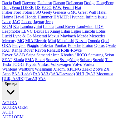
Dacia
Dadi
Daewoo
Daihatsu
Datsun
DeLorean
Dodge
DongFeng
DongFeng | DFSK
DS
E.GO
FAW
Ferrari
Fiat
Fisker
Ford
Foton
FSO
Geely
Genesis
GMC
Great Wall
Hafei
Haima
Haval
Honda
Hummer
HYMER
Hyundai
Infiniti
Isuzu
Iveco
JAC
Jaecoo
Jaguar
Jeep
KGM
Kia
Lamborghini
Lancia
Land Rover
Landwind
LDV
Leapmotor
LEVC
Lexus
Li Xiang
Lifan
Ligier
Lincoln
Lotus
Lucid
Lync & Co
Maserati
Maxus
Maybach
Mazda
Mercedes
Mercury
MG
MIA Electric
Mini
Mitsubishi
Nissan
Omoda
Opel
ORA
Peugeot
Piaggio
Polestar
Pontiac
Porsche
Proton
Qoros
Qvale
RAF
Range Rover
Ravon
Renault
Rolls-Royce
Rover
SAAB
Saipa
Samand / Iran Khodro / IKCO
Samsung
Scion
SEAT
Skoda
SMA
Smart
Soueast
SsangYong
Subaru
Suzuki
Tata
Tesla
TOGG
Toyota
Vinfast
Volkswagen
Volvo
Vortex
Wanfeng
Wartburg
Wiesmann
Xiaomi
XPENG
Zeekr
Zotye
ZX
Auto
ВАЗ (Lada)
ГАЗ
ЗАЗ (ЗАЗ-Daewoo)
ЗИЛ
ЛуАЗ
Москвич
[ИЖ, АЗЛК]
ТагАЗ
УАЗ
Бренди
ACURA
ACURA OEM
AUDI
AUDI OEM