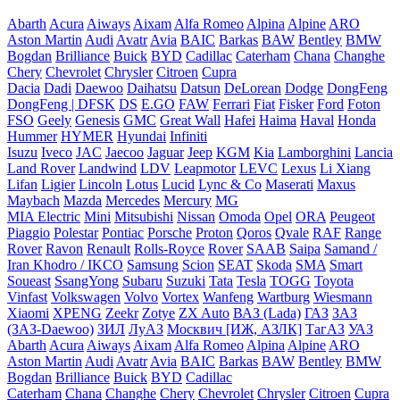
Abarth
Acura
Aiways
Aixam
Alfa Romeo
Alpina
Alpine
ARO
Aston Martin
Audi
Avatr
Avia
BAIC
Barkas
BAW
Bentley
BMW
Bogdan
Brilliance
Buick
BYD
Cadillac
Caterham
Chana
Changhe
Chery
Chevrolet
Chrysler
Citroen
Cupra
Dacia
Dadi
Daewoo
Daihatsu
Datsun
DeLorean
Dodge
DongFeng
DongFeng | DFSK
DS
E.GO
FAW
Ferrari
Fiat
Fisker
Ford
Foton
FSO
Geely
Genesis
GMC
Great Wall
Hafei
Haima
Haval
Honda
Hummer
HYMER
Hyundai
Infiniti
Isuzu
Iveco
JAC
Jaecoo
Jaguar
Jeep
KGM
Kia
Lamborghini
Lancia
Land Rover
Landwind
LDV
Leapmotor
LEVC
Lexus
Li Xiang
Lifan
Ligier
Lincoln
Lotus
Lucid
Lync & Co
Maserati
Maxus
Maybach
Mazda
Mercedes
Mercury
MG
MIA Electric
Mini
Mitsubishi
Nissan
Omoda
Opel
ORA
Peugeot
Piaggio
Polestar
Pontiac
Porsche
Proton
Qoros
Qvale
RAF
Range
Rover
Ravon
Renault
Rolls-Royce
Rover
SAAB
Saipa
Samand /
Iran Khodro / IKCO
Samsung
Scion
SEAT
Skoda
SMA
Smart
Soueast
SsangYong
Subaru
Suzuki
Tata
Tesla
TOGG
Toyota
Vinfast
Volkswagen
Volvo
Vortex
Wanfeng
Wartburg
Wiesmann
Xiaomi
XPENG
Zeekr
Zotye
ZX Auto
ВАЗ (Lada)
ГАЗ
ЗАЗ
(ЗАЗ-Daewoo)
ЗИЛ
ЛуАЗ
Москвич [ИЖ, АЗЛК]
ТагАЗ
УАЗ
Abarth
Acura
Aiways
Aixam
Alfa Romeo
Alpina
Alpine
ARO
Aston Martin
Audi
Avatr
Avia
BAIC
Barkas
BAW
Bentley
BMW
Bogdan
Brilliance
Buick
BYD
Cadillac
Caterham
Chana
Changhe
Chery
Chevrolet
Chrysler
Citroen
Cupra