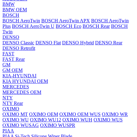
BMW
BMW OEM
BOSCH
BOSCH AeroTwin
BOSCH AeroTwin APX
BOSCH AeroTwin
Plus
BOSCH AeroTwin U
BOSCH Eco
BOSCH Rear
BOSCH
Twin
DENSO
DENSO Classic
DENSO Flat
DENSO Hybrid
DENSO Rear
DENSO Retrofit
FAST
FAST Rear
GM
GM OEM
KIA-HYUNDAI
KIA HYUNDAI OEM
MERCEDES
MERCEDES OEM
NTY
NTY Rear
OXIMO
OXIMO MT
OXIMO OEM
OXIMO OEM WUS
OXIMO WR
OXIMO WU
OXIMO WU12
OXIMO WUH
OXIMO WUS
OXIMO WUSAG
OXIMO WUSPR
PIAA
PIAA Si-Tech Silicone Wiper Blade